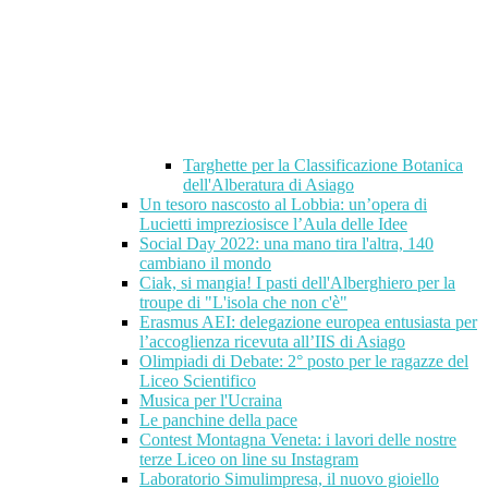
Targhette per la Classificazione Botanica
dell'Alberatura di Asiago
Un tesoro nascosto al Lobbia: un’opera di
Lucietti impreziosisce l’Aula delle Idee
Social Day 2022: una mano tira l'altra, 140
cambiano il mondo
Ciak, si mangia! I pasti dell'Alberghiero per la
troupe di "L'isola che non c'è"
Erasmus AEI: delegazione europea entusiasta per
l’accoglienza ricevuta all’IIS di Asiago
Olimpiadi di Debate: 2° posto per le ragazze del
Liceo Scientifico
Musica per l'Ucraina
Le panchine della pace
Contest Montagna Veneta: i lavori delle nostre
terze Liceo on line su Instagram
Laboratorio Simulimpresa, il nuovo gioiello