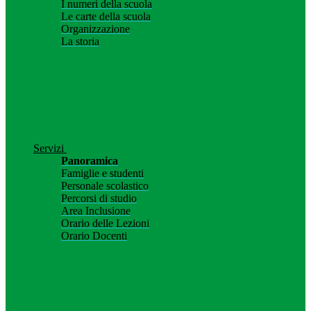
I numeri della scuola
Le carte della scuola
Organizzazione
La storia
Servizi
Panoramica
Famiglie e studenti
Personale scolastico
Percorsi di studio
Area Inclusione
Orario delle Lezioni
Orario Docenti