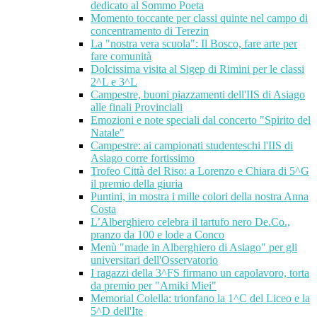
dedicato al Sommo Poeta
Momento toccante per classi quinte nel campo di
concentramento di Terezin
La "nostra vera scuola": Il Bosco, fare arte per
fare comunità
Dolcissima visita al Sigep di Rimini per le classi
2^L e 3^L
Campestre, buoni piazzamenti dell'IIS di Asiago
alle finali Provinciali
Emozioni e note speciali dal concerto "Spirito del
Natale"
Campestre: ai campionati studenteschi l'IIS di
Asiago corre fortissimo
Trofeo Città del Riso: a Lorenzo e Chiara di 5^G
il premio della giuria
Puntini, in mostra i mille colori della nostra Anna
Costa
L’Alberghiero celebra il tartufo nero De.Co.,
pranzo da 100 e lode a Conco
Menù "made in Alberghiero di Asiago" per gli
universitari dell'Osservatorio
I ragazzi della 3^FS firmano un capolavoro, torta
da premio per "Amiki Miei"
Memorial Colella: trionfano la 1^C del Liceo e la
5^D dell'Ite