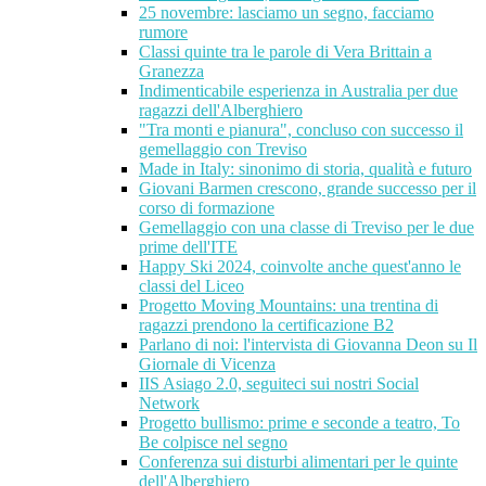
25 novembre: lasciamo un segno, facciamo
rumore
Classi quinte tra le parole di Vera Brittain a
Granezza
Indimenticabile esperienza in Australia per due
ragazzi dell'Alberghiero
"Tra monti e pianura", concluso con successo il
gemellaggio con Treviso
Made in Italy: sinonimo di storia, qualità e futuro
Giovani Barmen crescono, grande successo per il
corso di formazione
Gemellaggio con una classe di Treviso per le due
prime dell'ITE
Happy Ski 2024, coinvolte anche quest'anno le
classi del Liceo
Progetto Moving Mountains: una trentina di
ragazzi prendono la certificazione B2
Parlano di noi: l'intervista di Giovanna Deon su Il
Giornale di Vicenza
IIS Asiago 2.0, seguiteci sui nostri Social
Network
Progetto bullismo: prime e seconde a teatro, To
Be colpisce nel segno
Conferenza sui disturbi alimentari per le quinte
dell'Alberghiero