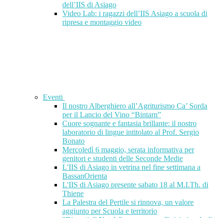
dell’IIS di Asiago
Video Lab: i ragazzi dell’IIS Asiago a scuola di
ripresa e montaggio video
Eventi
Il nostro Alberghiero all’Agriturismo Ca’ Sorda
per il Lancio del Vino “Bintarn”
Cuore sognante e fantasia brillante: il nostro
laboratorio di lingue intitolato al Prof. Sergio
Bonato
Mercoledì 6 maggio, serata informativa per
genitori e studenti delle Seconde Medie
L'IIS di Asiago in vetrina nel fine settimana a
BassanOrienta
L'IIS di Asiago presente sabato 18 al M.I.Th. di
Thiene
La Palestra del Pertile si rinnova, un valore
aggiunto per Scuola e territorio