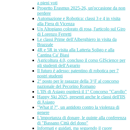
a pieni voti
Progetto Erasmus 2025-26, un'occasione da non
perdere
Automazione e Robotica: classi 3 e 4 in visita
alla Fiera di Vicenza
Un Altopiano colorato di rosa, l'articolo sul Giro
di Lorenzo Ferretti
Le classi Prime dell'Alberghiero in visita da
Brazzale
4R e 5R in visita alla Latteria Soligo e alla
Cantina Ca' Biasi
Agricoltura 4.0, concluso il corso GIScience per
gli studenti dell'Agrario
Il futuro è adesso: patentino di robotica per 7
nostri studenti
2° posto per le ragazze della 3^F al concorso
nazionale del Pecorino Romano
L'IIS di Asiago ospiterà il 1° Concorso "Carollo"
Happy Ski 2025, presenti anche le classi dell'IIS
di Asiago
"What if ?", un antidoto contro la violenza di
genere
L'importanza di donare, le quinte alla conferenza
di "Bassano Città del dono"
Informati e guidati, ma seguendo il cuore