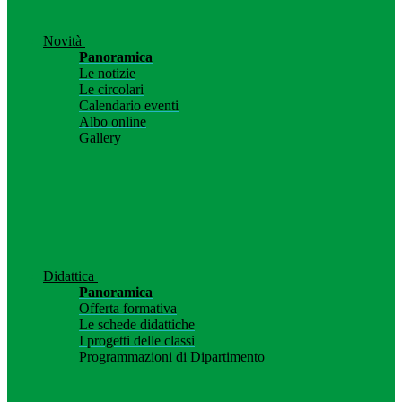
Novità
Panoramica
Le notizie
Le circolari
Calendario eventi
Albo online
Gallery
Didattica
Panoramica
Offerta formativa
Le schede didattiche
I progetti delle classi
Programmazioni di Dipartimento