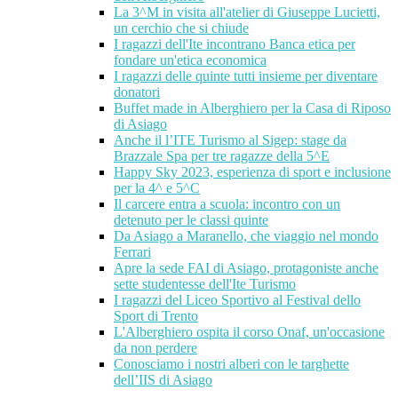
La 3^M in visita all'atelier di Giuseppe Lucietti,
un cerchio che si chiude
I ragazzi dell'Ite incontrano Banca etica per
fondare un'etica economica
I ragazzi delle quinte tutti insieme per diventare
donatori
Buffet made in Alberghiero per la Casa di Riposo
di Asiago
Anche il l’ITE Turismo al Sigep: stage da
Brazzale Spa per tre ragazze della 5^E
Happy Sky 2023, esperienza di sport e inclusione
per la 4^ e 5^C
Il carcere entra a scuola: incontro con un
detenuto per le classi quinte
Da Asiago a Maranello, che viaggio nel mondo
Ferrari
Apre la sede FAI di Asiago, protagoniste anche
sette studentesse dell'Ite Turismo
I ragazzi del Liceo Sportivo al Festival dello
Sport di Trento
L'Alberghiero ospita il corso Onaf, un'occasione
da non perdere
Conosciamo i nostri alberi con le targhette
dell’IIS di Asiago