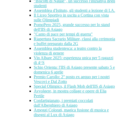
"Biscotti di Natale", un successo l'iniziativa degli
studenti
Assemblea d'Istituto, gli studenti a lezione di I.A.
Il Liceo Sportivo in uscita a Cortina con vista
sulle Olimpiadi
PomoPero 2025, grande successo per lo stand
dell'IIS di Asiago
"Canto di pace per tempi di guerra"
Riapertura Sacrario Militare, classi alla cerimonia
e buffet preparato dalla 2G
Assemblea studentesca: a teatro contro la
violenza di genere
Vin Albare 2025: esperienza unica per 5 ragazzi
di 4^S
Schio Orienta: l'IIS di Asiago presente sabato 5 e
domenica 6 aprile
Premio Carollo: 2° posto ex aequo per i nostri
Vescovi e Dal Zotto
Special Olimpics, il Flash Mob dell'IIS di Asiago
Avvolgere, in mostra collage e opere di Elia
Pertile
Confartigianato, i premiati coccolati
dall'Alberghiero di Asiago
Arpeggi Colorati, magica fusione di musica e
disegni al Lux di Asiago