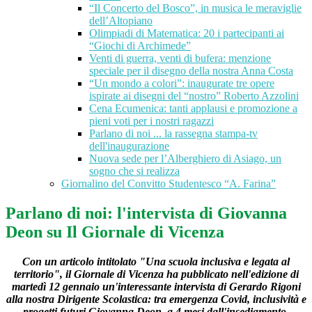
“Il Concerto del Bosco”, in musica le meraviglie
dell’Altopiano
Olimpiadi di Matematica: 20 i partecipanti ai
“Giochi di Archimede”
Venti di guerra, venti di bufera: menzione
speciale per il disegno della nostra Anna Costa
“Un mondo a colori”: inaugurate tre opere
ispirate ai disegni del “nostro” Roberto Azzolini
Cena Ecumenica: tanti applausi e promozione a
pieni voti per i nostri ragazzi
Parlano di noi ... la rassegna stampa-tv
dell'inaugurazione
Nuova sede per l’Alberghiero di Asiago, un
sogno che si realizza
Giornalino del Convitto Studentesco “A. Farina”
Parlano di noi: l'intervista di Giovanna
Deon su Il Giornale di Vicenza
Con un articolo intitolato "Una scuola inclusiva e legata al
territorio", il Giornale di Vicenza ha pubblicato nell'edizione di
martedì 12 gennaio un'interessante intervista di Gerardo Rigoni
alla nostra Dirigente Scolastica: tra emergenza Covid, inclusività e
progetti futuri Giovanna Deon, a 4 mesi dall'insediamento,