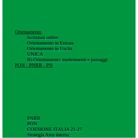
Orientamento
Iscrizioni online
Orientamento in Entrata
Orientamento in Uscita
UNICA
Ri-Orientamento: trasferimenti e passaggi
PON - PNRR - PN
PNRR
PON
COESIONE ITALIA 21-27
Strategia Area interna