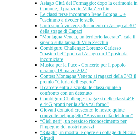
Asiago Città del Formaggio: dopo la cerimonia in
Comune, il pranzo in Villa Zecchin
Le classi terze incontrano Irene Borgna ... e
"uscimmo a riveder le stelle"
Uniti si può vincere, gli studenti di Asiago al 30°
della strage di Capaci
"Montagna Veneta, un territorio lacerato", cala il
sipario sulla tappa di Villa Zecchin
Combiguru Challenge: Lorenzo Carlesso
“masterchef” porta ad Asiago un 1° posto da
incorniciare
Musica per la Pace - Concerto per il popolo
ucraino, 18 marzo 2022
Contest Montagna Veneta: ai ragazzi della 3^B il
premio “Giuria dell’esperto”
Il carcere entra a scuola: le classi quinte a
confronto con un detenuto
Combiguru Challenge: i ragazzi delle classi 4^F
e 4^G pronti per la sfida “al forno”
Giovani donatori crescono: le nostre quinte
coinvolte nel progetto “Bassano città del dono”
“Cieli neri”, un prezioso riconoscimento per
l'impegno dei nostri ragazzi
"Ritagli", in mostra le opere e i collage di Nicola
Girardi