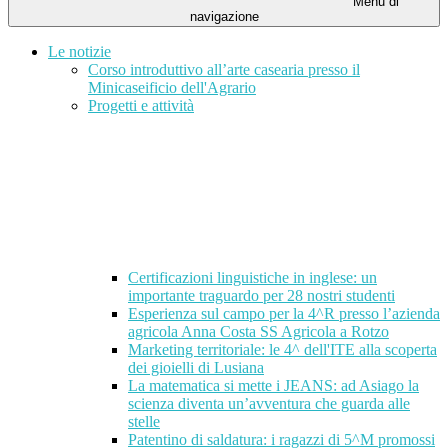
Menu di
navigazione
Le notizie
Corso introduttivo all’arte casearia presso il
Minicaseificio dell'Agrario
Progetti e attività
Certificazioni linguistiche in inglese: un
importante traguardo per 28 nostri studenti
Esperienza sul campo per la 4^R presso l’azienda
agricola Anna Costa SS Agricola a Rotzo
Marketing territoriale: le 4^ dell'ITE alla scoperta
dei gioielli di Lusiana
La matematica si mette i JEANS: ad Asiago la
scienza diventa un’avventura che guarda alle
stelle
Patentino di saldatura: i ragazzi di 5^M promossi