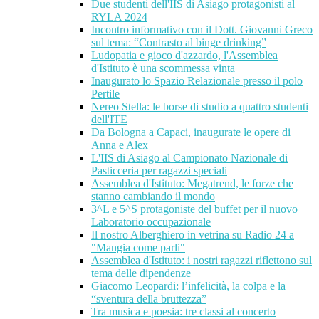
Due studenti dell'IIS di Asiago protagonisti al
RYLA 2024
Incontro informativo con il Dott. Giovanni Greco
sul tema: “Contrasto al binge drinking”
Ludopatia e gioco d'azzardo, l'Assemblea
d'Istituto è una scommessa vinta
Inaugurato lo Spazio Relazionale presso il polo
Pertile
Nereo Stella: le borse di studio a quattro studenti
dell'ITE
Da Bologna a Capaci, inaugurate le opere di
Anna e Alex
L'IIS di Asiago al Campionato Nazionale di
Pasticceria per ragazzi speciali
Assemblea d'Istituto: Megatrend, le forze che
stanno cambiando il mondo
3^L e 5^S protagoniste del buffet per il nuovo
Laboratorio occupazionale
Il nostro Alberghiero in vetrina su Radio 24 a
"Mangia come parli"
Assemblea d'Istituto: i nostri ragazzi riflettono sul
tema delle dipendenze
Giacomo Leopardi: l’infelicità, la colpa e la
“sventura della bruttezza”
Tra musica e poesia: tre classi al concerto