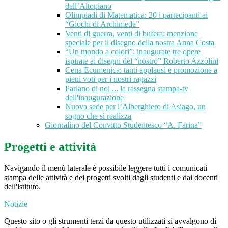
dell’Altopiano
Olimpiadi di Matematica: 20 i partecipanti ai
“Giochi di Archimede”
Venti di guerra, venti di bufera: menzione
speciale per il disegno della nostra Anna Costa
“Un mondo a colori”: inaugurate tre opere
ispirate ai disegni del “nostro” Roberto Azzolini
Cena Ecumenica: tanti applausi e promozione a
pieni voti per i nostri ragazzi
Parlano di noi ... la rassegna stampa-tv
dell'inaugurazione
Nuova sede per l’Alberghiero di Asiago, un
sogno che si realizza
Giornalino del Convitto Studentesco “A. Farina”
Progetti e attività
Navigando il menù laterale è possibile leggere tutti i comunicati
stampa delle attività e dei progetti svolti dagli studenti e dai docenti
dell'istituto.
Notizie
Questo sito o gli strumenti terzi da questo utilizzati si avvalgono di