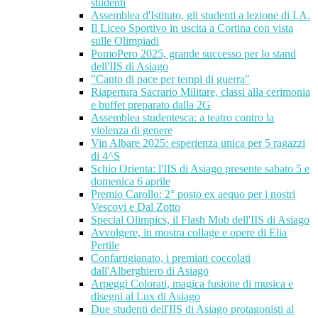
studenti
Assemblea d'Istituto, gli studenti a lezione di I.A.
Il Liceo Sportivo in uscita a Cortina con vista
sulle Olimpiadi
PomoPero 2025, grande successo per lo stand
dell'IIS di Asiago
"Canto di pace per tempi di guerra"
Riapertura Sacrario Militare, classi alla cerimonia
e buffet preparato dalla 2G
Assemblea studentesca: a teatro contro la
violenza di genere
Vin Albare 2025: esperienza unica per 5 ragazzi
di 4^S
Schio Orienta: l'IIS di Asiago presente sabato 5 e
domenica 6 aprile
Premio Carollo: 2° posto ex aequo per i nostri
Vescovi e Dal Zotto
Special Olimpics, il Flash Mob dell'IIS di Asiago
Avvolgere, in mostra collage e opere di Elia
Pertile
Confartigianato, i premiati coccolati
dall'Alberghiero di Asiago
Arpeggi Colorati, magica fusione di musica e
disegni al Lux di Asiago
Due studenti dell'IIS di Asiago protagonisti al