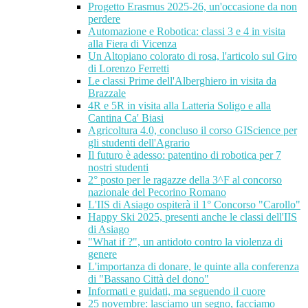
Progetto Erasmus 2025-26, un'occasione da non
perdere
Automazione e Robotica: classi 3 e 4 in visita
alla Fiera di Vicenza
Un Altopiano colorato di rosa, l'articolo sul Giro
di Lorenzo Ferretti
Le classi Prime dell'Alberghiero in visita da
Brazzale
4R e 5R in visita alla Latteria Soligo e alla
Cantina Ca' Biasi
Agricoltura 4.0, concluso il corso GIScience per
gli studenti dell'Agrario
Il futuro è adesso: patentino di robotica per 7
nostri studenti
2° posto per le ragazze della 3^F al concorso
nazionale del Pecorino Romano
L'IIS di Asiago ospiterà il 1° Concorso "Carollo"
Happy Ski 2025, presenti anche le classi dell'IIS
di Asiago
"What if ?", un antidoto contro la violenza di
genere
L'importanza di donare, le quinte alla conferenza
di "Bassano Città del dono"
Informati e guidati, ma seguendo il cuore
25 novembre: lasciamo un segno, facciamo