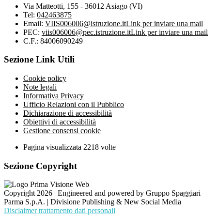
Via Matteotti, 155 - 36012 Asiago (VI)
Tel:
042463875
Email:
VIIS006006@istruzione.it
Link per inviare una mail
PEC:
viis006006@pec.istruzione.it
Link per inviare una mail
C.F.: 84006090249
Sezione Link Utili
Cookie policy
Note legali
Informativa Privacy
Ufficio Relazioni con il Pubblico
Dichiarazione di accessibilità
Obiettivi di accessibilità
Gestione consensi cookie
Pagina visualizzata
2218
volte
Sezione Copyright
Copyright 2026 | Engineered and powered by Gruppo Spaggiari
Parma S.p.A. | Divisione Publishing & New Social Media
Disclaimer trattamento dati personali