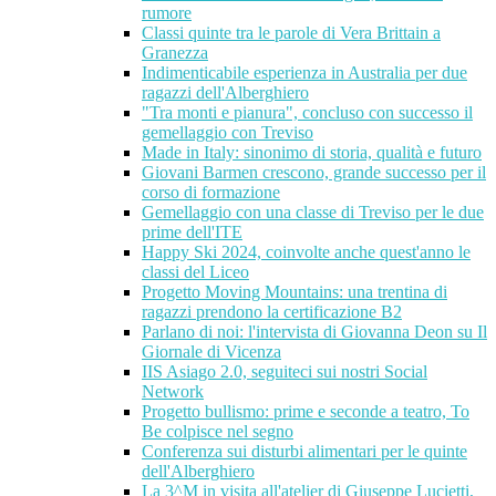
rumore
Classi quinte tra le parole di Vera Brittain a
Granezza
Indimenticabile esperienza in Australia per due
ragazzi dell'Alberghiero
"Tra monti e pianura", concluso con successo il
gemellaggio con Treviso
Made in Italy: sinonimo di storia, qualità e futuro
Giovani Barmen crescono, grande successo per il
corso di formazione
Gemellaggio con una classe di Treviso per le due
prime dell'ITE
Happy Ski 2024, coinvolte anche quest'anno le
classi del Liceo
Progetto Moving Mountains: una trentina di
ragazzi prendono la certificazione B2
Parlano di noi: l'intervista di Giovanna Deon su Il
Giornale di Vicenza
IIS Asiago 2.0, seguiteci sui nostri Social
Network
Progetto bullismo: prime e seconde a teatro, To
Be colpisce nel segno
Conferenza sui disturbi alimentari per le quinte
dell'Alberghiero
La 3^M in visita all'atelier di Giuseppe Lucietti,