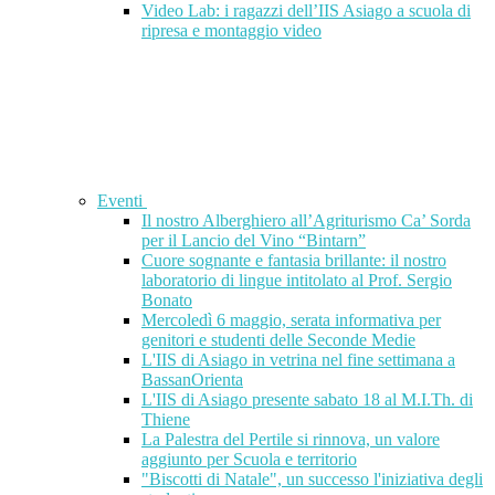
Video Lab: i ragazzi dell’IIS Asiago a scuola di
ripresa e montaggio video
Eventi
Il nostro Alberghiero all’Agriturismo Ca’ Sorda
per il Lancio del Vino “Bintarn”
Cuore sognante e fantasia brillante: il nostro
laboratorio di lingue intitolato al Prof. Sergio
Bonato
Mercoledì 6 maggio, serata informativa per
genitori e studenti delle Seconde Medie
L'IIS di Asiago in vetrina nel fine settimana a
BassanOrienta
L'IIS di Asiago presente sabato 18 al M.I.Th. di
Thiene
La Palestra del Pertile si rinnova, un valore
aggiunto per Scuola e territorio
"Biscotti di Natale", un successo l'iniziativa degli