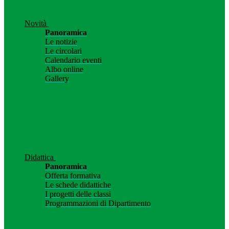
Novità
Panoramica
Le notizie
Le circolari
Calendario eventi
Albo online
Gallery
Didattica
Panoramica
Offerta formativa
Le schede didattiche
I progetti delle classi
Programmazioni di Dipartimento