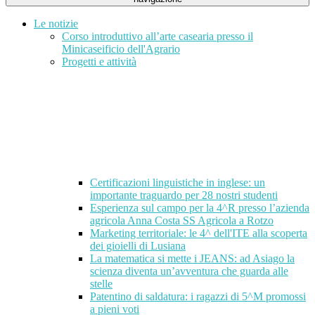
Le notizie
Corso introduttivo all’arte casearia presso il
Minicaseificio dell'Agrario
Progetti e attività
Certificazioni linguistiche in inglese: un
importante traguardo per 28 nostri studenti
Esperienza sul campo per la 4^R presso l’azienda
agricola Anna Costa SS Agricola a Rotzo
Marketing territoriale: le 4^ dell'ITE alla scoperta
dei gioielli di Lusiana
La matematica si mette i JEANS: ad Asiago la
scienza diventa un’avventura che guarda alle
stelle
Patentino di saldatura: i ragazzi di 5^M promossi
a pieni voti