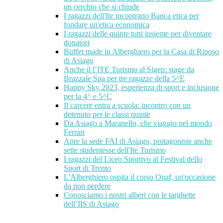
un cerchio che si chiude
I ragazzi dell'Ite incontrano Banca etica per
fondare un'etica economica
I ragazzi delle quinte tutti insieme per diventare
donatori
Buffet made in Alberghiero per la Casa di Riposo
di Asiago
Anche il l’ITE Turismo al Sigep: stage da
Brazzale Spa per tre ragazze della 5^E
Happy Sky 2023, esperienza di sport e inclusione
per la 4^ e 5^C
Il carcere entra a scuola: incontro con un
detenuto per le classi quinte
Da Asiago a Maranello, che viaggio nel mondo
Ferrari
Apre la sede FAI di Asiago, protagoniste anche
sette studentesse dell'Ite Turismo
I ragazzi del Liceo Sportivo al Festival dello
Sport di Trento
L'Alberghiero ospita il corso Onaf, un'occasione
da non perdere
Conosciamo i nostri alberi con le targhette
dell’IIS di Asiago