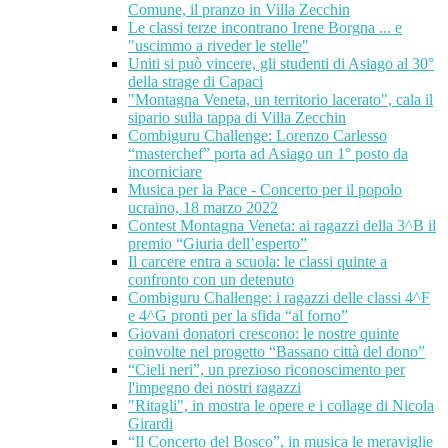
Comune, il pranzo in Villa Zecchin
Le classi terze incontrano Irene Borgna ... e
"uscimmo a riveder le stelle"
Uniti si può vincere, gli studenti di Asiago al 30°
della strage di Capaci
"Montagna Veneta, un territorio lacerato", cala il
sipario sulla tappa di Villa Zecchin
Combiguru Challenge: Lorenzo Carlesso
“masterchef” porta ad Asiago un 1° posto da
incorniciare
Musica per la Pace - Concerto per il popolo
ucraino, 18 marzo 2022
Contest Montagna Veneta: ai ragazzi della 3^B il
premio “Giuria dell’esperto”
Il carcere entra a scuola: le classi quinte a
confronto con un detenuto
Combiguru Challenge: i ragazzi delle classi 4^F
e 4^G pronti per la sfida “al forno”
Giovani donatori crescono: le nostre quinte
coinvolte nel progetto “Bassano città del dono”
“Cieli neri”, un prezioso riconoscimento per
l'impegno dei nostri ragazzi
"Ritagli", in mostra le opere e i collage di Nicola
Girardi
“Il Concerto del Bosco”, in musica le meraviglie