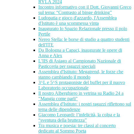
RYLA 2024
Incontro informativo con il Dott. Giovanni Greco
sul tema: “Contrasto al binge drinking”
Ludopatia e gioco d'azzardo, l'Assemblea
d'Istituto è una scommessa vinta
Inaugurato lo Spazio Relazionale presso il polo
Pertile
Nereo Stella: le borse di studio a quattro studenti
dell'ITE
Da Bologna a Capaci, inaugurate le opere di
Anna e Alex
L'IIS di Asiago al Campionato Nazionale di
Pasticceria per ragazzi speciali
Assemblea d'Istituto: Megatrend, le forze che
stanno cambiando il mondo
3^L e 5^S protagoniste del buffet per il nuovo
Laboratorio occupazionale
Il nostro Alberghiero in vetrina su Radio 24 a
"Mangia come parli"
Assemblea d'Istituto: i nostri ragazzi riflettono sul
tema delle dipendenze
Giacomo Leopardi: l’infelicità, la colpa e la
“sventura della bruttezza”
Tra musica e poesia: tre classi al concerto
dedicato al Sommo Poeta