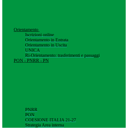
Orientamento
Iscrizioni online
Orientamento in Entrata
Orientamento in Uscita
UNICA
Ri-Orientamento: trasferimenti e passaggi
PON - PNRR - PN
PNRR
PON
COESIONE ITALIA 21-27
Strategia Area interna