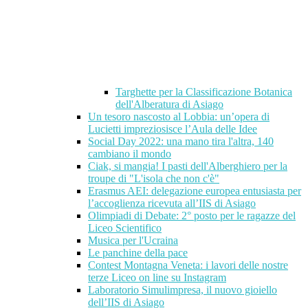
Targhette per la Classificazione Botanica
dell'Alberatura di Asiago
Un tesoro nascosto al Lobbia: un’opera di
Lucietti impreziosisce l’Aula delle Idee
Social Day 2022: una mano tira l'altra, 140
cambiano il mondo
Ciak, si mangia! I pasti dell'Alberghiero per la
troupe di "L'isola che non c'è"
Erasmus AEI: delegazione europea entusiasta per
l’accoglienza ricevuta all’IIS di Asiago
Olimpiadi di Debate: 2° posto per le ragazze del
Liceo Scientifico
Musica per l'Ucraina
Le panchine della pace
Contest Montagna Veneta: i lavori delle nostre
terze Liceo on line su Instagram
Laboratorio Simulimpresa, il nuovo gioiello
dell’IIS di Asiago