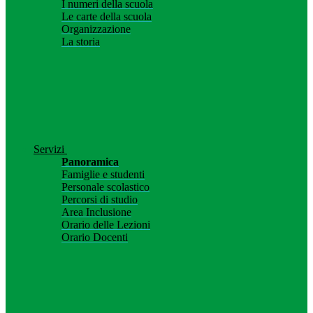
I numeri della scuola
Le carte della scuola
Organizzazione
La storia
Servizi
Panoramica
Famiglie e studenti
Personale scolastico
Percorsi di studio
Area Inclusione
Orario delle Lezioni
Orario Docenti