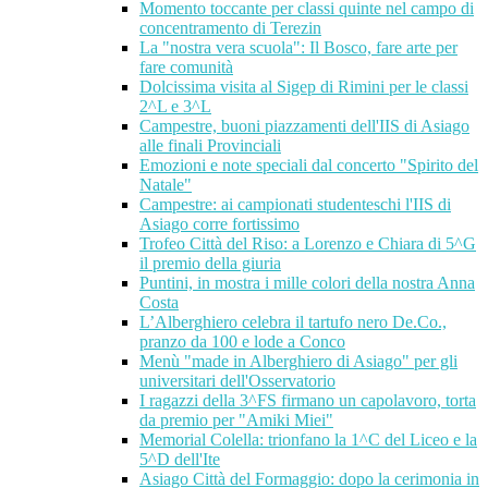
Momento toccante per classi quinte nel campo di
concentramento di Terezin
La "nostra vera scuola": Il Bosco, fare arte per
fare comunità
Dolcissima visita al Sigep di Rimini per le classi
2^L e 3^L
Campestre, buoni piazzamenti dell'IIS di Asiago
alle finali Provinciali
Emozioni e note speciali dal concerto "Spirito del
Natale"
Campestre: ai campionati studenteschi l'IIS di
Asiago corre fortissimo
Trofeo Città del Riso: a Lorenzo e Chiara di 5^G
il premio della giuria
Puntini, in mostra i mille colori della nostra Anna
Costa
L’Alberghiero celebra il tartufo nero De.Co.,
pranzo da 100 e lode a Conco
Menù "made in Alberghiero di Asiago" per gli
universitari dell'Osservatorio
I ragazzi della 3^FS firmano un capolavoro, torta
da premio per "Amiki Miei"
Memorial Colella: trionfano la 1^C del Liceo e la
5^D dell'Ite
Asiago Città del Formaggio: dopo la cerimonia in