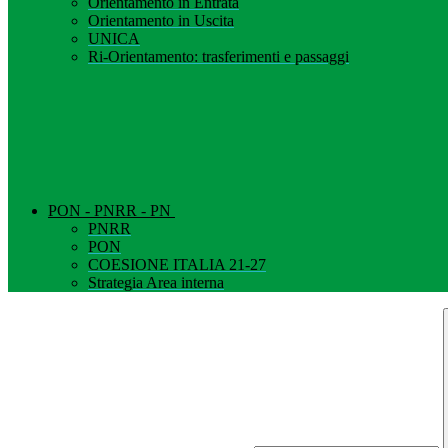
Orientamento in Entrata
Orientamento in Uscita
UNICA
Ri-Orientamento: trasferimenti e passaggi
PON - PNRR - PN
PNRR
PON
COESIONE ITALIA 21-27
Strategia Area interna