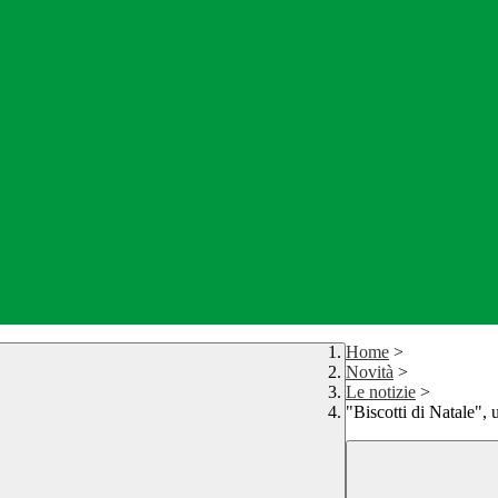
Home
>
Novità
>
Le notizie
>
"Biscotti di Natale", u