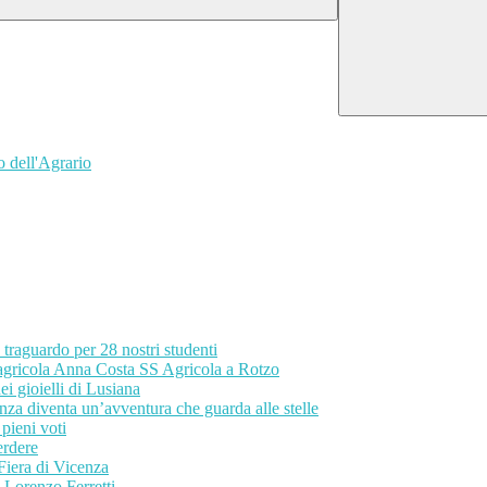
o dell'Agrario
e traguardo per 28 nostri studenti
 agricola Anna Costa SS Agricola a Rotzo
ei gioielli di Lusiana
za diventa un’avventura che guarda alle stelle
pieni voti
erdere
 Fiera di Vicenza
i Lorenzo Ferretti