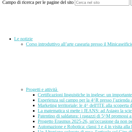
Campo di ricerca per le pagine del sito
Le notizie
Corso introduttivo all’arte casearia presso il Minicaseifici
Progetti e attività
Certificazioni linguistiche in inglese: un important
Esperienza sul campo per la 4^R presso l’azienda
Marketing territoriale: le 4^ dell'ITE alla scoperta d
La matematica si mette i JEANS: ad Asiago la scien
Patentino di saldatura: i ragazzi di 5^M promossi a 
Progetto Erasmus 2025-26, un'occasione da non p
Automazione e Robotica: classi 3 e 4 in visita alla
Un Altopiano colorato di rosa, l'articolo sul Giro d