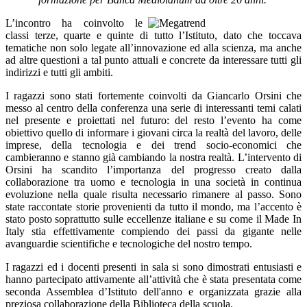
L’incontro ha coinvolto le
classi terze, quarte e quinte di tutto l’Istituto, dato che toccava
tematiche non solo legate all’innovazione ed alla scienza, ma anche
ad altre questioni a tal punto attuali e concrete da interessare tutti gli
indirizzi e tutti gli ambiti.
I ragazzi sono stati fortemente coinvolti da Giancarlo Orsini che
messo al centro della conferenza una serie di interessanti temi calati
nel presente e proiettati nel futuro: del resto l’evento ha come
obiettivo quello di informare i giovani circa la realtà del lavoro, delle
imprese, della tecnologia e dei trend socio-economici che
cambieranno e stanno già cambiando la nostra realtà. L’intervento di
Orsini ha scandito l’importanza del progresso creato dalla
collaborazione tra uomo e tecnologia in una società in continua
evoluzione nella quale risulta necessario rimanere al passo.
Sono
state raccontate storie provenienti da tutto il mondo, ma l’accento è
stato posto soprattutto sulle eccellenze italiane e su come il Made In
Italy stia effettivamente compiendo dei passi da gigante nelle
avanguardie scientifiche e tecnologiche del nostro tempo.
I ragazzi ed i docenti presenti in sala si sono dimostrati entusiasti e
hanno partecipato attivamente all’attività che è stata presentata come
seconda Assemblea d’Istituto dell'anno e organizzata grazie alla
preziosa collaborazione della Biblioteca della scuola.