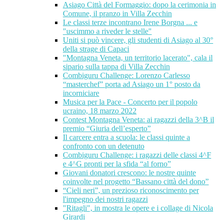
Asiago Città del Formaggio: dopo la cerimonia in
Comune, il pranzo in Villa Zecchin
Le classi terze incontrano Irene Borgna ... e
"uscimmo a riveder le stelle"
Uniti si può vincere, gli studenti di Asiago al 30°
della strage di Capaci
"Montagna Veneta, un territorio lacerato", cala il
sipario sulla tappa di Villa Zecchin
Combiguru Challenge: Lorenzo Carlesso
“masterchef” porta ad Asiago un 1° posto da
incorniciare
Musica per la Pace - Concerto per il popolo
ucraino, 18 marzo 2022
Contest Montagna Veneta: ai ragazzi della 3^B il
premio “Giuria dell’esperto”
Il carcere entra a scuola: le classi quinte a
confronto con un detenuto
Combiguru Challenge: i ragazzi delle classi 4^F
e 4^G pronti per la sfida “al forno”
Giovani donatori crescono: le nostre quinte
coinvolte nel progetto “Bassano città del dono”
“Cieli neri”, un prezioso riconoscimento per
l'impegno dei nostri ragazzi
"Ritagli", in mostra le opere e i collage di Nicola
Girardi