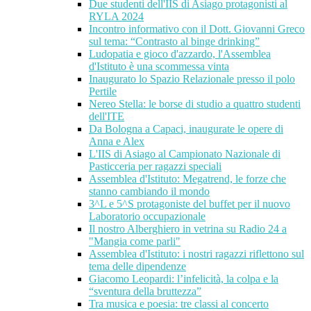
Due studenti dell'IIS di Asiago protagonisti al
RYLA 2024
Incontro informativo con il Dott. Giovanni Greco
sul tema: “Contrasto al binge drinking”
Ludopatia e gioco d'azzardo, l'Assemblea
d'Istituto è una scommessa vinta
Inaugurato lo Spazio Relazionale presso il polo
Pertile
Nereo Stella: le borse di studio a quattro studenti
dell'ITE
Da Bologna a Capaci, inaugurate le opere di
Anna e Alex
L'IIS di Asiago al Campionato Nazionale di
Pasticceria per ragazzi speciali
Assemblea d'Istituto: Megatrend, le forze che
stanno cambiando il mondo
3^L e 5^S protagoniste del buffet per il nuovo
Laboratorio occupazionale
Il nostro Alberghiero in vetrina su Radio 24 a
"Mangia come parli"
Assemblea d'Istituto: i nostri ragazzi riflettono sul
tema delle dipendenze
Giacomo Leopardi: l’infelicità, la colpa e la
“sventura della bruttezza”
Tra musica e poesia: tre classi al concerto