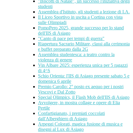
"Biscotti di Natale", un successo l'iniziativa degli
studenti
Assemblea d'Istituto, gli studenti a lezione di I.A.
Il Liceo Sportivo in uscita a Cortina con vista
sulle Olimpiadi
PomoPero 2025, grande successo per lo stand
dell'IIS di Asiago
"Canto di pace per tempi di guerra"
Riapertura Sacrario Militare, classi alla cerimonia
e buffet preparato dalla 2G
Assemblea studentesca: a teatro contro la
violenza di genere
Vin Albare 2025: esperienza unica per 5 ragazzi
di 4^S
Schio Orienta: l'IIS di Asiago presente sabato 5 e
domenica 6 aprile
Premio Carollo: 2° posto ex aequo per i nostri
Vescovi e Dal Zotto
Special Olimpics, il Flash Mob dell'IIS di Asiago
Avvolgere, in mostra collage e opere di Elia
Pertile
Confartigianato, i premiati coccolati
dall'Alberghiero di Asiago
Arpeggi Colorati, magica fusione di musica e
disegni al Lux di Asiago