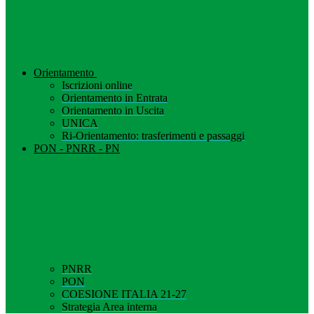
Orientamento
Iscrizioni online
Orientamento in Entrata
Orientamento in Uscita
UNICA
Ri-Orientamento: trasferimenti e passaggi
PON - PNRR - PN
PNRR
PON
COESIONE ITALIA 21-27
Strategia Area interna