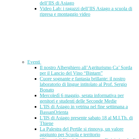
dell’IIS di Asiago
Video Lab: i ragazzi dell’IIS Asiago a scuola di
ripresa e montaggio video
Eventi
Il nostro Alberghiero all’Agriturismo Ca’ Sorda
per il Lancio del Vino “Bintarn”
Cuore sognante e fantasia brillante: il nostro
laboratorio di lingue intitolato al Prof. Sergio
Bonato
Mercoledì 6 maggio, serata informativa per
genitori e studenti delle Seconde Medie
L'IIS di Asiago in vetrina nel fine settimana a
BassanOrienta
L'IIS di Asiago presente sabato 18 al M.I.Th. di
Thiene
La Palestra del Pertile si rinnova, un valore
aggiunto per Scuola e territorio