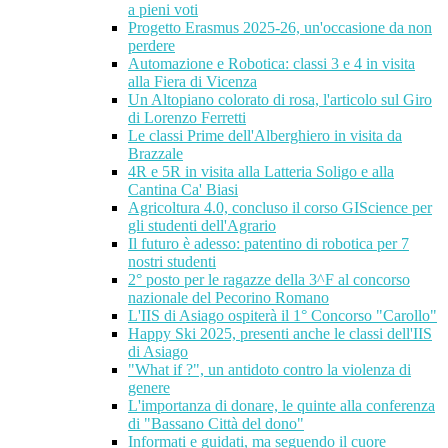
a pieni voti
Progetto Erasmus 2025-26, un'occasione da non
perdere
Automazione e Robotica: classi 3 e 4 in visita
alla Fiera di Vicenza
Un Altopiano colorato di rosa, l'articolo sul Giro
di Lorenzo Ferretti
Le classi Prime dell'Alberghiero in visita da
Brazzale
4R e 5R in visita alla Latteria Soligo e alla
Cantina Ca' Biasi
Agricoltura 4.0, concluso il corso GIScience per
gli studenti dell'Agrario
Il futuro è adesso: patentino di robotica per 7
nostri studenti
2° posto per le ragazze della 3^F al concorso
nazionale del Pecorino Romano
L'IIS di Asiago ospiterà il 1° Concorso "Carollo"
Happy Ski 2025, presenti anche le classi dell'IIS
di Asiago
"What if ?", un antidoto contro la violenza di
genere
L'importanza di donare, le quinte alla conferenza
di "Bassano Città del dono"
Informati e guidati, ma seguendo il cuore