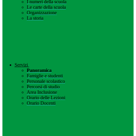
I numeri della scuola
Le carte della scuola
Organizzazione
La storia
Servizi
Panoramica
Famiglie e studenti
Personale scolastico
Percorsi di studio
Area Inclusione
Orario delle Lezioni
Orario Docenti