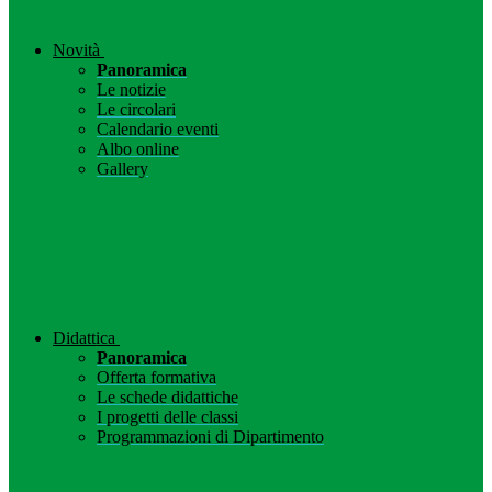
Novità
Panoramica
Le notizie
Le circolari
Calendario eventi
Albo online
Gallery
Didattica
Panoramica
Offerta formativa
Le schede didattiche
I progetti delle classi
Programmazioni di Dipartimento