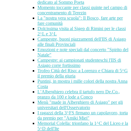
dedicato al Sommo Poeta
Momento toccante per classi quinte nel campo di
concentramento di Terezin
La "nostra vera scuola": Il Bosco, fare arte per
fare comunità
Dolcissima visita al Sigep di Rimini per le classi
2^L e 3^L
Campestre, buoni piazzamenti dell'IIS di Asiago
alle finali Provinciali
Emozioni e note speciali dal concerto "Spirito del
Natale"
Campestre: ai campionati studenteschi l'IIS di
Asiago corre fortissimo
Trofeo Città del Riso: a Lorenzo e Chiara di 5^G
il premio della giuria
Puntini, in mostra i mille colori della nostra Anna
Costa
L’Alberghiero celebra il tartufo nero De.Co.,
pranzo da 100 e lode a Conco
Menù "made in Alberghiero di Asiago" per gli
universitari dell'Osservatorio
I ragazzi della 3^FS firmano un capolavoro, torta
da premio per "Amiki Miei"
Memorial Colella: trionfano la 1^C del Liceo e la
5^D dell'Ite