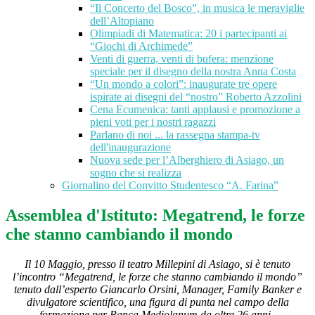
“Il Concerto del Bosco”, in musica le meraviglie
dell’Altopiano
Olimpiadi di Matematica: 20 i partecipanti ai
“Giochi di Archimede”
Venti di guerra, venti di bufera: menzione
speciale per il disegno della nostra Anna Costa
“Un mondo a colori”: inaugurate tre opere
ispirate ai disegni del “nostro” Roberto Azzolini
Cena Ecumenica: tanti applausi e promozione a
pieni voti per i nostri ragazzi
Parlano di noi ... la rassegna stampa-tv
dell'inaugurazione
Nuova sede per l’Alberghiero di Asiago, un
sogno che si realizza
Giornalino del Convitto Studentesco “A. Farina”
Assemblea d'Istituto: Megatrend, le forze
che stanno cambiando il mondo
Il 10 Maggio, presso il teatro Millepini di Asiago, si è tenuto
l’incontro “Megatrend, le forze che stanno cambiando il mondo”
tenuto dall’esperto Giancarlo Orsini, Manager, Family Banker e
divulgatore scientifico, una figura di punta nel campo della
formazione per Banca Mediolanum da oltre 26 anni.