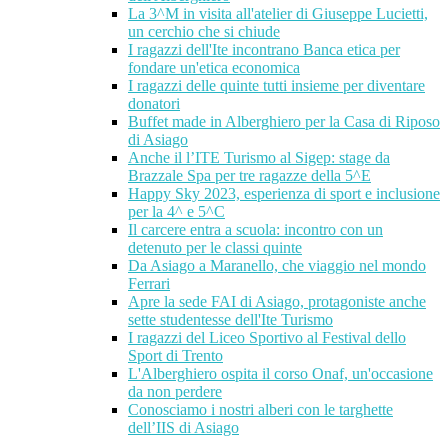
La 3^M in visita all'atelier di Giuseppe Lucietti,
un cerchio che si chiude
I ragazzi dell'Ite incontrano Banca etica per
fondare un'etica economica
I ragazzi delle quinte tutti insieme per diventare
donatori
Buffet made in Alberghiero per la Casa di Riposo
di Asiago
Anche il l’ITE Turismo al Sigep: stage da
Brazzale Spa per tre ragazze della 5^E
Happy Sky 2023, esperienza di sport e inclusione
per la 4^ e 5^C
Il carcere entra a scuola: incontro con un
detenuto per le classi quinte
Da Asiago a Maranello, che viaggio nel mondo
Ferrari
Apre la sede FAI di Asiago, protagoniste anche
sette studentesse dell'Ite Turismo
I ragazzi del Liceo Sportivo al Festival dello
Sport di Trento
L'Alberghiero ospita il corso Onaf, un'occasione
da non perdere
Conosciamo i nostri alberi con le targhette
dell’IIS di Asiago