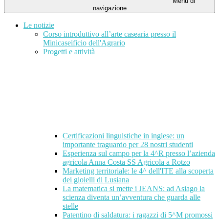
Menu di
navigazione
Le notizie
Corso introduttivo all’arte casearia presso il
Minicaseificio dell'Agrario
Progetti e attività
Certificazioni linguistiche in inglese: un
importante traguardo per 28 nostri studenti
Esperienza sul campo per la 4^R presso l’azienda
agricola Anna Costa SS Agricola a Rotzo
Marketing territoriale: le 4^ dell'ITE alla scoperta
dei gioielli di Lusiana
La matematica si mette i JEANS: ad Asiago la
scienza diventa un’avventura che guarda alle
stelle
Patentino di saldatura: i ragazzi di 5^M promossi