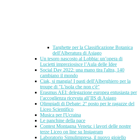
Targhette per la Classificazione Botanica
dell'Alberatura di Asiago
Un tesoro nascosto al Lobbia: un’opera di
Lucietti impreziosisce l’Aula delle Idee
Social Day 2022: una mano tira l'altra, 140
cambiano il mondo
Ciak, si mangia! I pasti dell'Alberghiero per la
troupe di "L'isola che non c'è"
Erasmus AEI: delegazione europea entusiasta per
l’accoglienza ricevuta all’IIS di Asiago
Olimpiadi di Debate: 2° posto per le ragazze del
Liceo Scientifico
Musica per l'Ucraina
Le panchine della pace
Contest Montagna Veneta: i lavori delle nostre
terze Liceo on line su Instagram
Laboratorio Simulimpresa, il nuovo gioiello