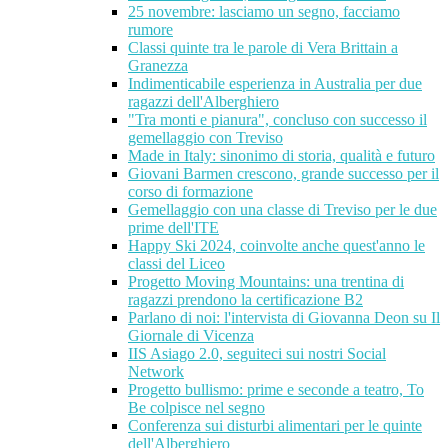
25 novembre: lasciamo un segno, facciamo
rumore
Classi quinte tra le parole di Vera Brittain a
Granezza
Indimenticabile esperienza in Australia per due
ragazzi dell'Alberghiero
"Tra monti e pianura", concluso con successo il
gemellaggio con Treviso
Made in Italy: sinonimo di storia, qualità e futuro
Giovani Barmen crescono, grande successo per il
corso di formazione
Gemellaggio con una classe di Treviso per le due
prime dell'ITE
Happy Ski 2024, coinvolte anche quest'anno le
classi del Liceo
Progetto Moving Mountains: una trentina di
ragazzi prendono la certificazione B2
Parlano di noi: l'intervista di Giovanna Deon su Il
Giornale di Vicenza
IIS Asiago 2.0, seguiteci sui nostri Social
Network
Progetto bullismo: prime e seconde a teatro, To
Be colpisce nel segno
Conferenza sui disturbi alimentari per le quinte
dell'Alberghiero