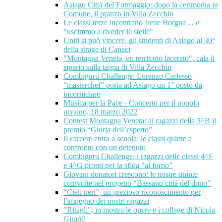
Asiago Città del Formaggio: dopo la cerimonia in
Comune, il pranzo in Villa Zecchin
Le classi terze incontrano Irene Borgna ... e
"uscimmo a riveder le stelle"
Uniti si può vincere, gli studenti di Asiago al 30°
della strage di Capaci
"Montagna Veneta, un territorio lacerato", cala il
sipario sulla tappa di Villa Zecchin
Combiguru Challenge: Lorenzo Carlesso
“masterchef” porta ad Asiago un 1° posto da
incorniciare
Musica per la Pace - Concerto per il popolo
ucraino, 18 marzo 2022
Contest Montagna Veneta: ai ragazzi della 3^B il
premio “Giuria dell’esperto”
Il carcere entra a scuola: le classi quinte a
confronto con un detenuto
Combiguru Challenge: i ragazzi delle classi 4^F
e 4^G pronti per la sfida “al forno”
Giovani donatori crescono: le nostre quinte
coinvolte nel progetto “Bassano città del dono”
“Cieli neri”, un prezioso riconoscimento per
l'impegno dei nostri ragazzi
"Ritagli", in mostra le opere e i collage di Nicola
Girardi