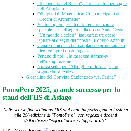
“Il Concerto del Bosco”, in musica le meraviglie
dell’Altopiano
Olimpiadi di Matematica: 20 i partecipanti ai
“Giochi di Archimede”
Venti di guerra, venti di bufera: menzione
speciale per il disegno della nostra Anna Costa
“Un mondo a colori”: inaugurate tre opere
ispirate ai disegni del “nostro” Roberto Azzolini
Cena Ecumenica: tanti applausi e promozione a
pieni voti per i nostri ragazzi
Parlano di noi ... la rassegna stampa-tv
dell'inaugurazione
Nuova sede per l’Alberghiero di Asiago, un
sogno che si realizza
Giornalino del Convitto Studentesco “A. Farina”
PomoPero 2025, grande successo per lo
stand dell'IIS di Asiago
Nello scorso fine settimana l'IIS di Asiago ha partecipato a Lusiana
alla 26^ edizione di "PomoPero"
con ragazzi e docenti
dell'indirizzo "Agricoltura e sviluppo rurale"
L'IIS Mario Rigoni