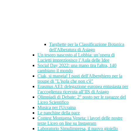
Targhette per la Classificazione Botanica
dell'Alberatura di Asiago
Un tesoro nascosto al Lobbia: un’opera di
Lucietti impreziosisce l’Aula delle Idee
Social Day 2022: una mano tira l'altra, 140
cambiano il mondo
Ciak, si mangia! I pasti dell'Alberghiero per la
troupe di "L'isola che non c'è"
Erasmus AEI: delegazione europea entusiasta per
l’accoglienza ricevuta all’IIS di Asiago
Olimpiadi di Debate: 2° posto per le ragazze del
Liceo Scientifico
Musica per l'Ucraina
Le panchine della pace
Contest Montagna Veneta: i lavori delle nostre
terze Liceo on line su Instagram
Laboratorio Simulimpresa, il nuovo gioiello