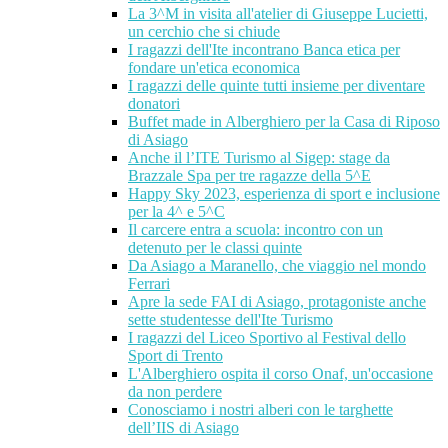
La 3^M in visita all'atelier di Giuseppe Lucietti,
un cerchio che si chiude
I ragazzi dell'Ite incontrano Banca etica per
fondare un'etica economica
I ragazzi delle quinte tutti insieme per diventare
donatori
Buffet made in Alberghiero per la Casa di Riposo
di Asiago
Anche il l’ITE Turismo al Sigep: stage da
Brazzale Spa per tre ragazze della 5^E
Happy Sky 2023, esperienza di sport e inclusione
per la 4^ e 5^C
Il carcere entra a scuola: incontro con un
detenuto per le classi quinte
Da Asiago a Maranello, che viaggio nel mondo
Ferrari
Apre la sede FAI di Asiago, protagoniste anche
sette studentesse dell'Ite Turismo
I ragazzi del Liceo Sportivo al Festival dello
Sport di Trento
L'Alberghiero ospita il corso Onaf, un'occasione
da non perdere
Conosciamo i nostri alberi con le targhette
dell’IIS di Asiago