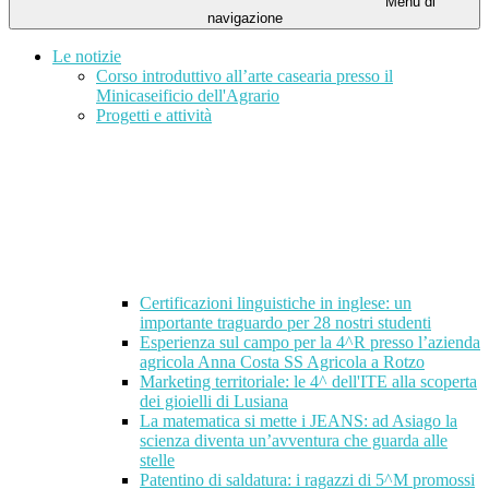
Menu di
navigazione
Le notizie
Corso introduttivo all’arte casearia presso il
Minicaseificio dell'Agrario
Progetti e attività
Certificazioni linguistiche in inglese: un
importante traguardo per 28 nostri studenti
Esperienza sul campo per la 4^R presso l’azienda
agricola Anna Costa SS Agricola a Rotzo
Marketing territoriale: le 4^ dell'ITE alla scoperta
dei gioielli di Lusiana
La matematica si mette i JEANS: ad Asiago la
scienza diventa un’avventura che guarda alle
stelle
Patentino di saldatura: i ragazzi di 5^M promossi