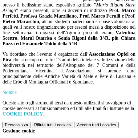
presso il bellissimo stand espositivo griffato "
Mario Rigoni Stern
Asiago
" erano presenti, oltre ai
docenti di indirizzo
Prof. Marco
Perfetti, Prof.ssa Grazia Marziliano, Prof. Marco Ferulli e Prof.
Pietro Maraschin
, alcuni studenti partecipanti su base volontaria ai
quali va il nostro ringraziamento per essersi messi a disposizione nel
fine settimana: i ragazzi dell'Agrario presenti erano
Valentina
Scettro, Maral Quarisa e Sonia Rigoni della 3^R, più Chiara
Pozza ed Emanuele Toldo della 5^R
.
Va ricordato che l'evento è orgaizzato dall’
Associazione Opfel on
Pira
che si occupa da oltre 15 anni della tutela e valorizzazione della
biodiversità nel territorio dell’Altopiano dei 7 Comuni e della
Pedemontana Vicentina. L’Associazione si prende cura
principalmente delle Antiche Varietà di Mele e Pere di Lusiana e
delle Erbe di Montagna Officinali e Spontanee.
Notizie
Questo sito o gli strumenti terzi da questo utilizzati si avvalgono di
cookie necessari al funzionamento ed utili alle finalità illustrate nella
COOKIE POLICY
.
Personalizza
Rifiuta tutti
i cookies
Accetta tutti
i cookies
Gestione cookie