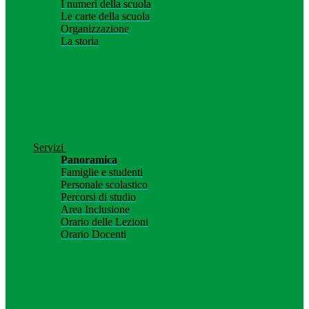
I numeri della scuola
Le carte della scuola
Organizzazione
La storia
Servizi
Panoramica
Famiglie e studenti
Personale scolastico
Percorsi di studio
Area Inclusione
Orario delle Lezioni
Orario Docenti