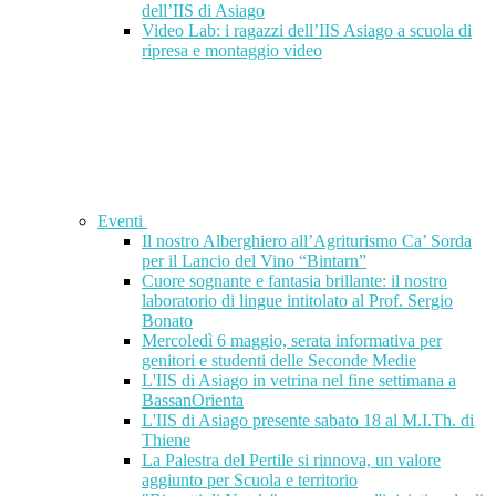
dell’IIS di Asiago
Video Lab: i ragazzi dell’IIS Asiago a scuola di
ripresa e montaggio video
Eventi
Il nostro Alberghiero all’Agriturismo Ca’ Sorda
per il Lancio del Vino “Bintarn”
Cuore sognante e fantasia brillante: il nostro
laboratorio di lingue intitolato al Prof. Sergio
Bonato
Mercoledì 6 maggio, serata informativa per
genitori e studenti delle Seconde Medie
L'IIS di Asiago in vetrina nel fine settimana a
BassanOrienta
L'IIS di Asiago presente sabato 18 al M.I.Th. di
Thiene
La Palestra del Pertile si rinnova, un valore
aggiunto per Scuola e territorio