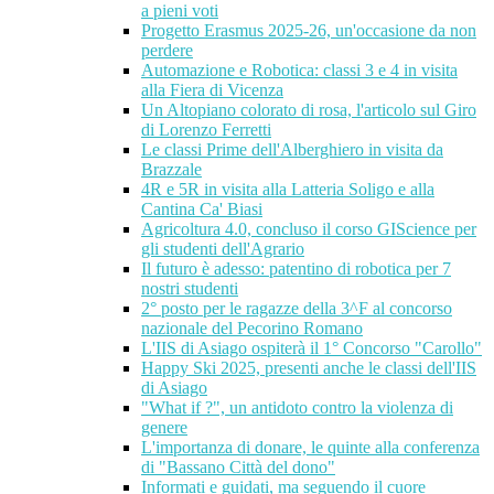
a pieni voti
Progetto Erasmus 2025-26, un'occasione da non
perdere
Automazione e Robotica: classi 3 e 4 in visita
alla Fiera di Vicenza
Un Altopiano colorato di rosa, l'articolo sul Giro
di Lorenzo Ferretti
Le classi Prime dell'Alberghiero in visita da
Brazzale
4R e 5R in visita alla Latteria Soligo e alla
Cantina Ca' Biasi
Agricoltura 4.0, concluso il corso GIScience per
gli studenti dell'Agrario
Il futuro è adesso: patentino di robotica per 7
nostri studenti
2° posto per le ragazze della 3^F al concorso
nazionale del Pecorino Romano
L'IIS di Asiago ospiterà il 1° Concorso "Carollo"
Happy Ski 2025, presenti anche le classi dell'IIS
di Asiago
"What if ?", un antidoto contro la violenza di
genere
L'importanza di donare, le quinte alla conferenza
di "Bassano Città del dono"
Informati e guidati, ma seguendo il cuore