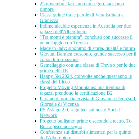
25 novembre: lasciamo un segno, facciamo
rumore
Classi quinte tra le parole di Vera Brittain a
Granezza
Indimenticabile esperienza in Australia per due
ragazzi dell'Alberghiero
"Tra monti e pianura", concluso con successo il
gemellaggio con Treviso
Made in Italy: sinonimo di storia, qualità e futuro
Giovani Barmen crescono, grande successo per il
corso di formazione
Gemellaggio con una classe di Treviso per le due
prime dell'ITE
Happy Ski 2024, coinvolte anche quest'anno le
classi del Liceo
Progetto Moving Mountains: una trentina di
ragazzi prendono la certificazione B2
Parlano di noi: l'intervista di Giovanna Deon su Il
Giornale di Vicenza
IIS Asiago 2.0, seguiteci sui nostri Social
Network
Progetto bullismo: prime e seconde a teatro, To
Be colpisce nel segno
Conferenza sui disturbi alimentari per le quinte
dell'Alberghiero