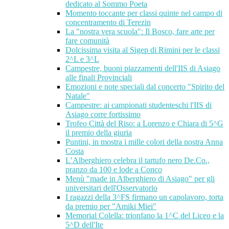
dedicato al Sommo Poeta
Momento toccante per classi quinte nel campo di
concentramento di Terezin
La "nostra vera scuola": Il Bosco, fare arte per
fare comunità
Dolcissima visita al Sigep di Rimini per le classi
2^L e 3^L
Campestre, buoni piazzamenti dell'IIS di Asiago
alle finali Provinciali
Emozioni e note speciali dal concerto "Spirito del
Natale"
Campestre: ai campionati studenteschi l'IIS di
Asiago corre fortissimo
Trofeo Città del Riso: a Lorenzo e Chiara di 5^G
il premio della giuria
Puntini, in mostra i mille colori della nostra Anna
Costa
L’Alberghiero celebra il tartufo nero De.Co.,
pranzo da 100 e lode a Conco
Menù "made in Alberghiero di Asiago" per gli
universitari dell'Osservatorio
I ragazzi della 3^FS firmano un capolavoro, torta
da premio per "Amiki Miei"
Memorial Colella: trionfano la 1^C del Liceo e la
5^D dell'Ite