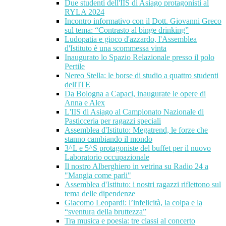
Due studenti dell'IIS di Asiago protagonisti al
RYLA 2024
Incontro informativo con il Dott. Giovanni Greco
sul tema: “Contrasto al binge drinking”
Ludopatia e gioco d'azzardo, l'Assemblea
d'Istituto è una scommessa vinta
Inaugurato lo Spazio Relazionale presso il polo
Pertile
Nereo Stella: le borse di studio a quattro studenti
dell'ITE
Da Bologna a Capaci, inaugurate le opere di
Anna e Alex
L'IIS di Asiago al Campionato Nazionale di
Pasticceria per ragazzi speciali
Assemblea d'Istituto: Megatrend, le forze che
stanno cambiando il mondo
3^L e 5^S protagoniste del buffet per il nuovo
Laboratorio occupazionale
Il nostro Alberghiero in vetrina su Radio 24 a
"Mangia come parli"
Assemblea d'Istituto: i nostri ragazzi riflettono sul
tema delle dipendenze
Giacomo Leopardi: l’infelicità, la colpa e la
“sventura della bruttezza”
Tra musica e poesia: tre classi al concerto