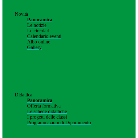
Novità
Panoramica
Le notizie
Le circolari
Calendario eventi
Albo online
Gallery
Didattica
Panoramica
Offerta formativa
Le schede didattiche
I progetti delle classi
Programmazioni di Dipartimento