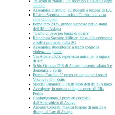
"Biscotti di Natale", un successo l'iniziativa degli
studenti
Assemblea d'Istituto, gli studenti a lezione di I.A.
Il Liceo Sportivo in uscita a Cortina con vista
sulle Olimpiadi
PomoPero 2025, grande successo per lo stand
dell'IIS di Asiago
"Canto di pace per tempi di guerra"
Riapertura Sacrario Militare, classi alla cerimonia
e buffet preparato dalla 2G
Assemblea studentesca: a teatro contro la
violenza di genere
Vin Albare 2025: esperienza unica per 5 ragazzi
di 4^S
Schio Orienta: l'IIS di Asiago presente sabato 5 e
domenica 6 aprile
Premio Carollo: 2° posto ex aequo per i nostri
Vescovi e Dal Zotto
Special Olimpics, il Flash Mob dell'IIS di Asiago
Avvolgere, in mostra collage e opere di Elia
Pertile
Confartigianato, i premiati coccolati
dall'Alberghiero di Asiago
Arpeggi Colorati, magica fusione di musica e
disegni al Lux di Asiago