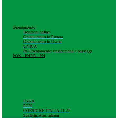
Orientamento
Iscrizioni online
Orientamento in Entrata
Orientamento in Uscita
UNICA
Ri-Orientamento: trasferimenti e passaggi
PON - PNRR - PN
PNRR
PON
COESIONE ITALIA 21-27
Strategia Area interna