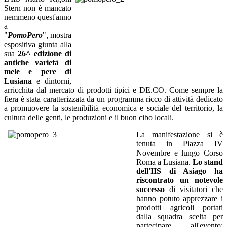
Stern non è mancato
nemmeno quest'anno
a
"
PomoPero
", mostra
espositiva giunta alla
sua
26^ edizione di
antiche varietà di
mele e pere di
Lusiana
e dintorni,
arricchita dal mercato di prodotti tipici e DE.CO. Come sempre la
fiera è stata caratterizzata da un programma ricco di attività dedicato
a promuovere la sostenibilità economica e sociale del territorio, la
cultura delle genti, le produzioni e il buon cibo locali.
La manifestazione si è
tenuta in Piazza IV
Novembre e lungo Corso
Roma a Lusiana.
Lo stand
dell'IIS di Asiago ha
riscontrato un notevole
successo
di visitatori che
hanno potuto apprezzare i
prodotti agricoli portati
dalla squadra scelta per
partecipare all'evento: