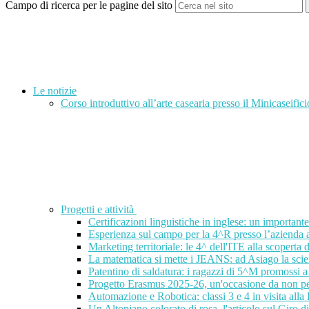
Campo di ricerca per le pagine del sito
Le notizie
Corso introduttivo all’arte casearia presso il Minicaseifici
Progetti e attività
Certificazioni linguistiche in inglese: un important
Esperienza sul campo per la 4^R presso l’azienda
Marketing territoriale: le 4^ dell'ITE alla scoperta d
La matematica si mette i JEANS: ad Asiago la scien
Patentino di saldatura: i ragazzi di 5^M promossi a 
Progetto Erasmus 2025-26, un'occasione da non p
Automazione e Robotica: classi 3 e 4 in visita alla
Un Altopiano colorato di rosa, l'articolo sul Giro d