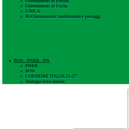
Orientamento in Entrata
Orientamento in Uscita
UNICA
Ri-Orientamento: trasferimenti e passaggi
PON - PNRR - PN
PNRR
PON
COESIONE ITALIA 21-27
Strategia Area interna