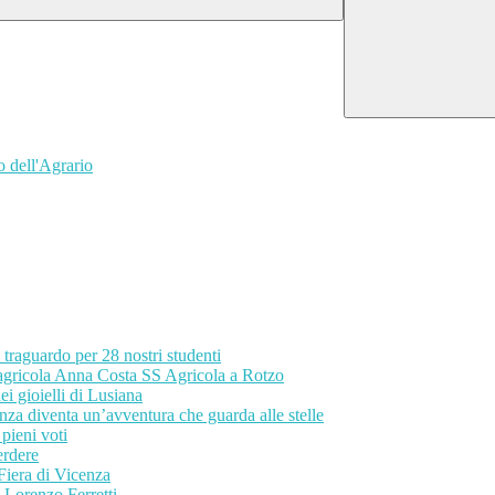
o dell'Agrario
e traguardo per 28 nostri studenti
 agricola Anna Costa SS Agricola a Rotzo
ei gioielli di Lusiana
za diventa un’avventura che guarda alle stelle
pieni voti
erdere
 Fiera di Vicenza
i Lorenzo Ferretti