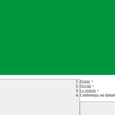
Home
>
Novità
>
Le notizie
>
Conferenza sui disturb