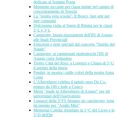
dedicato al Sommo Poeta
Momento toccante per classi quinte nel campo di
concentramento di Terezin
La "nostra vera scuola": Il Bosco, fare arte per
fare comunità
Dolcissima visita al Sigep di Rimini per le classi
2^L e 3^L
Campestre, buoni piazzamenti dell'IIS di Asiago
alle finali Provinciali
Emozioni e note speciali dal concerto "Spirito del
Natale"
Campestre: ai campionati studenteschi l'IIS di
Asiago corre fortissimo
Trofeo Città del Riso: a Lorenzo e Chiara di 5^G
il premio della giuria
Puntini, in mostra i mille colori della nostra Anna
Costa
L’Alberghiero celebra il tartufo nero De.Co.,
pranzo da 100 e lode a Conco
Menù "made in Alberghiero di Asiago" per gli
universitari dell'Osservatorio
I ragazzi della 3^FS firmano un capolavoro, torta
da premio per "Amiki Miei"
Memorial Colella: trionfano la 1^C del Liceo e la
5^D dell'Ite