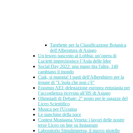
Targhette per la Classificazione Botanica
dell'Alberatura di Asiago
Un tesoro nascosto al Lobbia: un’opera di
Lucietti impreziosisce l’Aula delle Idee
Social Day 2022: una mano tira l'altra, 140
cambiano il mondo
Ciak, si mangia! I pasti dell'Alberghiero per la
troupe di "L'isola che non c'è"
Erasmus AEI: delegazione europea entusiasta per
l’accoglienza ricevuta all’IIS di Asiago
Olimpiadi di Debate: 2° posto per le ragazze del
Liceo Scientifico
Musica per l'Ucraina
Le panchine della pace
Contest Montagna Veneta: i lavori delle nostre
terze Liceo on line su Instagram
Laboratorio Simulimpresa, il nuovo gioiello