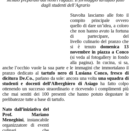
dagli studenti dell’Agrario
Stavolta lasciamo alle foto il
compito principale ovvero
quello di dare un’idea, a coloro
che non hanno avuto la fortuna
di partecipare, del
livello culinario del pranzo che
si è tenuto
domenica 13
novembre in piazza a Conco
(si veda al fotogallery in fondo
alla pagina). In cucina, si sa,
anche l’occhio vuole la sua parte e le immagini che immortalano il
pranzo dedicato al
tartufo nero di Lusiana Conco, fresco di
dicitura De.Co.
, parlano da sole: ancora una volta
una squadra di
studenti e docenti dell’Alberghiero di Asiago
ha fatto colpo
ottenendo un successo straordinario e ricevendo i complimenti più
che mai sentiti dei 100 presenti che hanno potuto degustare le
prelibatezze tutte a base di tartufo.
Nato dall’iniziativa del
Prof. Mariano
Meneghini
, instancabile
organizzatore di eventi
culinari che