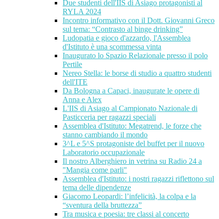
Due studenti dell'IIS di Asiago protagonisti al
RYLA 2024
Incontro informativo con il Dott. Giovanni Greco
sul tema: “Contrasto al binge drinking”
Ludopatia e gioco d'azzardo, l'Assemblea
d'Istituto è una scommessa vinta
Inaugurato lo Spazio Relazionale presso il polo
Pertile
Nereo Stella: le borse di studio a quattro studenti
dell'ITE
Da Bologna a Capaci, inaugurate le opere di
Anna e Alex
L'IIS di Asiago al Campionato Nazionale di
Pasticceria per ragazzi speciali
Assemblea d'Istituto: Megatrend, le forze che
stanno cambiando il mondo
3^L e 5^S protagoniste del buffet per il nuovo
Laboratorio occupazionale
Il nostro Alberghiero in vetrina su Radio 24 a
"Mangia come parli"
Assemblea d'Istituto: i nostri ragazzi riflettono sul
tema delle dipendenze
Giacomo Leopardi: l’infelicità, la colpa e la
“sventura della bruttezza”
Tra musica e poesia: tre classi al concerto