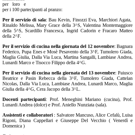
per loro e
per i 100 partecipanti al pranzo:
Per il servizio di sala
: Bau Kevin, Finozzi Eva, Marchiori Agata,
Rinaldo Melissa, Mary Grace della 3^S, Valentina Montemaggiore
della 5^S, Scardillo Francesca, Ingrid Cadorin e Fracaro Matteo
della 2^F.
Per il servizio di cucina nella giornata del 12 novembre
: Bagnara
Federico, Pupa Enes e Mosè Pesavento della 3^F, Tumolero Giada,
Maglia Giulia, Dalla Via Luca, Martina Sangalli, Lambiase Andrea,
Lunardi Marco e Tisocco Filippo della 4^G.
Per il servizio di cucina nella giornata del 13 novembre
: Paiusco
Beatrice e Pasin Rebecca della 3^F, Tumolero Giada, Cattelan
Nicolas, Dalla Via Luca, Lambiase Andrea, Lunardi Marco, Maglia
Giulia della 4^G, Cera Jacopo della 3^L.
Docenti partecipanti
: Prof. Meneghini Mariano (cucina), Prof.
Lunardi Andrea (dolce) e Prof. Aniello Nunziata (sala).
Assistenti e collaboratori
: Salvatore Mancuso, Alice Cefalù, Luisa
Rigoni, Diana Cappellari e Giuseppe Del Vecchio ( Venerdì e
Domenica )