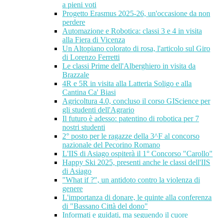
a pieni voti
Progetto Erasmus 2025-26, un'occasione da non
perdere
Automazione e Robotica: classi 3 e 4 in visita
alla Fiera di Vicenza
Un Altopiano colorato di rosa, l'articolo sul Giro
di Lorenzo Ferretti
Le classi Prime dell'Alberghiero in visita da
Brazzale
4R e 5R in visita alla Latteria Soligo e alla
Cantina Ca' Biasi
Agricoltura 4.0, concluso il corso GIScience per
gli studenti dell'Agrario
Il futuro è adesso: patentino di robotica per 7
nostri studenti
2° posto per le ragazze della 3^F al concorso
nazionale del Pecorino Romano
L'IIS di Asiago ospiterà il 1° Concorso "Carollo"
Happy Ski 2025, presenti anche le classi dell'IIS
di Asiago
"What if ?", un antidoto contro la violenza di
genere
L'importanza di donare, le quinte alla conferenza
di "Bassano Città del dono"
Informati e guidati, ma seguendo il cuore