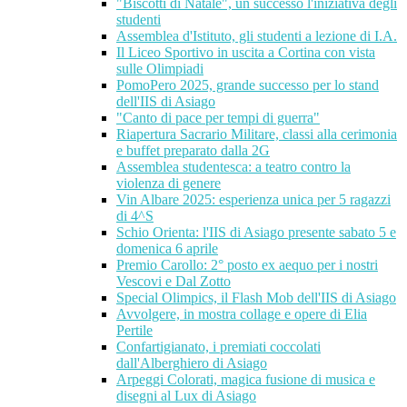
"Biscotti di Natale", un successo l'iniziativa degli
studenti
Assemblea d'Istituto, gli studenti a lezione di I.A.
Il Liceo Sportivo in uscita a Cortina con vista
sulle Olimpiadi
PomoPero 2025, grande successo per lo stand
dell'IIS di Asiago
"Canto di pace per tempi di guerra"
Riapertura Sacrario Militare, classi alla cerimonia
e buffet preparato dalla 2G
Assemblea studentesca: a teatro contro la
violenza di genere
Vin Albare 2025: esperienza unica per 5 ragazzi
di 4^S
Schio Orienta: l'IIS di Asiago presente sabato 5 e
domenica 6 aprile
Premio Carollo: 2° posto ex aequo per i nostri
Vescovi e Dal Zotto
Special Olimpics, il Flash Mob dell'IIS di Asiago
Avvolgere, in mostra collage e opere di Elia
Pertile
Confartigianato, i premiati coccolati
dall'Alberghiero di Asiago
Arpeggi Colorati, magica fusione di musica e
disegni al Lux di Asiago