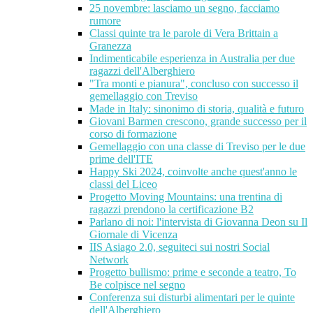
25 novembre: lasciamo un segno, facciamo
rumore
Classi quinte tra le parole di Vera Brittain a
Granezza
Indimenticabile esperienza in Australia per due
ragazzi dell'Alberghiero
"Tra monti e pianura", concluso con successo il
gemellaggio con Treviso
Made in Italy: sinonimo di storia, qualità e futuro
Giovani Barmen crescono, grande successo per il
corso di formazione
Gemellaggio con una classe di Treviso per le due
prime dell'ITE
Happy Ski 2024, coinvolte anche quest'anno le
classi del Liceo
Progetto Moving Mountains: una trentina di
ragazzi prendono la certificazione B2
Parlano di noi: l'intervista di Giovanna Deon su Il
Giornale di Vicenza
IIS Asiago 2.0, seguiteci sui nostri Social
Network
Progetto bullismo: prime e seconde a teatro, To
Be colpisce nel segno
Conferenza sui disturbi alimentari per le quinte
dell'Alberghiero