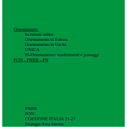
Orientamento
Iscrizioni online
Orientamento in Entrata
Orientamento in Uscita
UNICA
Ri-Orientamento: trasferimenti e passaggi
PON - PNRR - PN
PNRR
PON
COESIONE ITALIA 21-27
Strategia Area interna