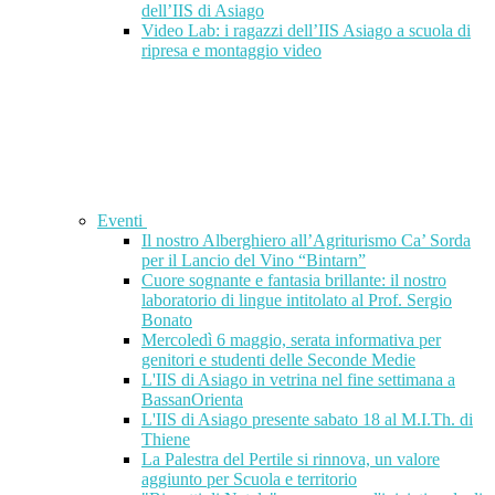
dell’IIS di Asiago
Video Lab: i ragazzi dell’IIS Asiago a scuola di
ripresa e montaggio video
Eventi
Il nostro Alberghiero all’Agriturismo Ca’ Sorda
per il Lancio del Vino “Bintarn”
Cuore sognante e fantasia brillante: il nostro
laboratorio di lingue intitolato al Prof. Sergio
Bonato
Mercoledì 6 maggio, serata informativa per
genitori e studenti delle Seconde Medie
L'IIS di Asiago in vetrina nel fine settimana a
BassanOrienta
L'IIS di Asiago presente sabato 18 al M.I.Th. di
Thiene
La Palestra del Pertile si rinnova, un valore
aggiunto per Scuola e territorio