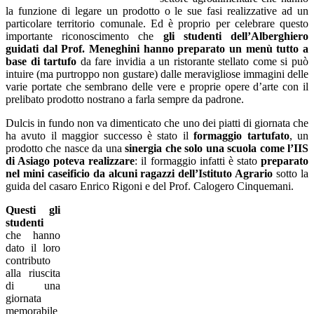
la funzione di legare un prodotto o le sue fasi realizzative ad un
particolare territorio comunale. Ed è proprio per celebrare questo
importante riconoscimento che
gli studenti dell’Alberghiero
guidati dal Prof. Meneghini hanno preparato un menù tutto a
base di tartufo
da fare invidia a un ristorante stellato come si può
intuire (ma purtroppo non gustare) dalle meravigliose immagini delle
varie portate che sembrano delle vere e proprie opere d’arte con il
prelibato prodotto nostrano a farla sempre da padrone.
Dulcis in fundo non va dimenticato che uno dei piatti di giornata che
ha avuto il maggior successo è stato il
formaggio tartufato
, un
prodotto che nasce da una
sinergia che solo una scuola come l’IIS
di Asiago poteva realizzare
: il formaggio infatti è stato
preparato
nel mini caseificio da alcuni ragazzi dell’Istituto Agrario
sotto la
guida del casaro Enrico Rigoni e del Prof. Calogero Cinquemani.
Questi gli
studenti
che hanno
dato il loro
contributo
alla riuscita
di una
giornata
memorabile