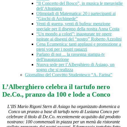
“Il Concerto del Bosco”, in musica le meraviglie
dell’Altopiano
Olimpiadi di Matematica: 20 i partecipanti ai
“Giochi di Archimede”
Venti di guerra, venti di bufera: menzione
speciale per il disegno della nostra Anna Costa
“Un mondo a colori”: inaugurate tre opere
ispirate ai disegni del “nostro” Roberto Azzolini
Cena Ecumenica: tanti applausi e promozione a
pieni voti per i nostri ragazzi
Parlano di noi ... la rassegna stampa-tv
dell'inaugurazione
Nuova sede per l’Alberghiero di Asiago, un
sogno che si realizza
Giornalino del Convitto Studentesco “A. Farina”
L’Alberghiero celebra il tartufo nero
De.Co., pranzo da 100 e lode a Conco
L’IIS Mario Rigoni Stern di Asiago ha organizzato domenica a
Conco un pranzo a base di tartufo nero di Lusiana Conco per
celebrare il titolo di De.Co. recentemente acquisito dal prodotto
nostrano: 100 commensali in piazza per un menù da ristorante
stellato preparato dai nostri ragazzi. Il formaggio tartufato fatto