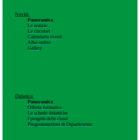
Novità
Panoramica
Le notizie
Le circolari
Calendario eventi
Albo online
Gallery
Didattica
Panoramica
Offerta formativa
Le schede didattiche
I progetti delle classi
Programmazioni di Dipartimento