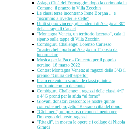
Asiago Città del Formaggio: dopo la cerimonia in
Comune, il pranzo in Villa Zecchin
Le classi terze incontrano Irene Borgna ... e
"uscimmo a riveder le stelle"
Uniti si può vincere, gli studenti di Asiago al 30°
della strage di Capaci
"Montagna Veneta, un territorio lacerato", cala il
sipario sulla tappa di Villa Zecchin
Combiguru Challenge: Lorenzo Carlesso
“masterchef” porta ad Asiago un 1° posto da
incorniciare
Musica per la Pace - Concerto per il popolo
ucraino, 18 marzo 2022
Contest Montagna Veneta: ai ragazzi della 3^B il
premio “Giuria dell’esperto”
Il carcere entra a scuola: le classi quinte a
confronto con un detenuto
Combiguru Challenge: i ragazzi delle classi 4^F
e 4^G pronti per la sfida “al forno”
Giovani donatori crescono: le nostre quinte
coinvolte nel progetto “Bassano città del dono”
“Cieli neri”, un prezioso riconoscimento per
l'impegno dei nostri ragazzi
"Ritagli", in mostra le opere e i collage di Nicola
Girardi