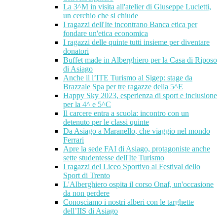
La 3^M in visita all'atelier di Giuseppe Lucietti,
un cerchio che si chiude
I ragazzi dell'Ite incontrano Banca etica per
fondare un'etica economica
I ragazzi delle quinte tutti insieme per diventare
donatori
Buffet made in Alberghiero per la Casa di Riposo
di Asiago
Anche il l’ITE Turismo al Sigep: stage da
Brazzale Spa per tre ragazze della 5^E
Happy Sky 2023, esperienza di sport e inclusione
per la 4^ e 5^C
Il carcere entra a scuola: incontro con un
detenuto per le classi quinte
Da Asiago a Maranello, che viaggio nel mondo
Ferrari
Apre la sede FAI di Asiago, protagoniste anche
sette studentesse dell'Ite Turismo
I ragazzi del Liceo Sportivo al Festival dello
Sport di Trento
L'Alberghiero ospita il corso Onaf, un'occasione
da non perdere
Conosciamo i nostri alberi con le targhette
dell’IIS di Asiago