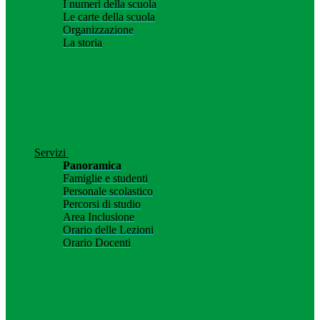
I numeri della scuola
Le carte della scuola
Organizzazione
La storia
Servizi
Panoramica
Famiglie e studenti
Personale scolastico
Percorsi di studio
Area Inclusione
Orario delle Lezioni
Orario Docenti