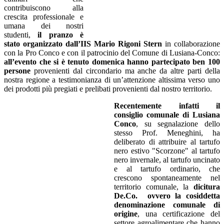
contribuiscono alla
crescita professionale e
umana dei nostri
studenti,
il pranzo è
stato organizzato dall’IIS Mario Rigoni Stern
in collaborazione
con la Pro Conco e con il patrocinio del Comune di Lusiana-Conco:
all’evento che si è tenuto domenica hanno partecipato ben 100
persone
provenienti dal circondario ma anche da altre parti della
nostra regione a testimonianza di un’attenzione altissima verso uno
dei prodotti più pregiati e prelibati provenienti dal nostro territorio.
Recentemente infatti il
consiglio comunale di Lusiana
Conco
, su segnalazione dello
stesso Prof. Meneghini, ha
deliberato di attribuire al tartufo
nero estivo "Scorzone" al tartufo
nero invernale, al tartufo uncinato
e al tartufo ordinario, che
crescono spontaneamente nel
territorio comunale, la
dicitura
De.Co. ovvero la cosiddetta
denominazione comunale di
origine
, una certificazione del
settore agroalimentare che hanno