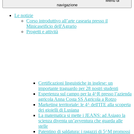
Menu di
navigazione
Le notizie
Corso introduttivo all’arte casearia presso il
Minicaseificio dell'Agrario
Progetti e attività
Certificazioni linguistiche in inglese: un
importante traguardo per 28 nostri studenti
Esperienza sul campo per la 4^R presso l’azienda
agricola Anna Costa SS Agricola a Rotzo
Marketing territoriale: le 4^ dell'ITE alla scoperta
dei gioielli di Lusiana
La matematica si mette i JEANS: ad Asiago la
scienza diventa un’avventura che guarda alle
stelle
Patentino di saldatura: i ragazzi di 5^M promossi