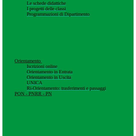
Le schede didattiche
I progetti delle classi
Programmazioni di Dipartimento
Orientamento
Iscrizioni online
Orientamento in Entrata
Orientamento in Uscita
UNICA
Ri-Orientamento: trasferimenti e passaggi
PON - PNRR - PN