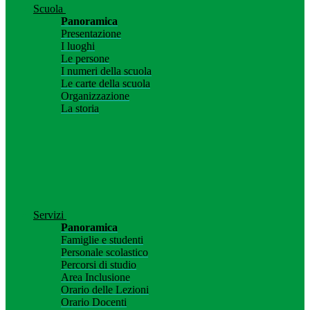
Scuola
Panoramica
Presentazione
I luoghi
Le persone
I numeri della scuola
Le carte della scuola
Organizzazione
La storia
Servizi
Panoramica
Famiglie e studenti
Personale scolastico
Percorsi di studio
Area Inclusione
Orario delle Lezioni
Orario Docenti