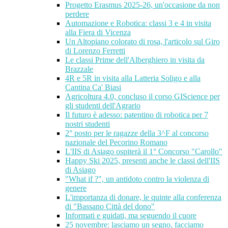
Progetto Erasmus 2025-26, un'occasione da non
perdere
Automazione e Robotica: classi 3 e 4 in visita
alla Fiera di Vicenza
Un Altopiano colorato di rosa, l'articolo sul Giro
di Lorenzo Ferretti
Le classi Prime dell'Alberghiero in visita da
Brazzale
4R e 5R in visita alla Latteria Soligo e alla
Cantina Ca' Biasi
Agricoltura 4.0, concluso il corso GIScience per
gli studenti dell'Agrario
Il futuro è adesso: patentino di robotica per 7
nostri studenti
2° posto per le ragazze della 3^F al concorso
nazionale del Pecorino Romano
L'IIS di Asiago ospiterà il 1° Concorso "Carollo"
Happy Ski 2025, presenti anche le classi dell'IIS
di Asiago
"What if ?", un antidoto contro la violenza di
genere
L'importanza di donare, le quinte alla conferenza
di "Bassano Città del dono"
Informati e guidati, ma seguendo il cuore
25 novembre: lasciamo un segno, facciamo