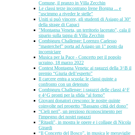
Comune, il pranzo in Villa Zecchin
Le classi terze incontrano Irene Borgna ... e
"uscimmo a riveder le stelle"
Uniti si può vincere, gli studenti di Asiago al 30°
della strage di Capaci
"Montagna Veneta, un territorio lacerato", cala il
sipario sulla tappa di Villa Zecchin
Combiguru Challenge: Lorenzo Carlesso
“masterchef” porta ad Asiago un 1° posto da
incorniciare
Musica per la Pace - Concerto per il popolo
ucraino, 18 marzo 2022
Contest Montagna Veneta: ai ragazzi della 3^B il
premio “Giuria dell’esperto”
Il carcere entra a scuola: le classi quinte a
confronto con un detenuto
Combiguru Challenge: i ragazzi delle classi 4^F
e 4^G pronti per la sfida “al forno”
Giovani donatori crescono: le nostre quinte
coinvolte nel progetto “Bassano città del dono”
“Cieli neri”, un prezioso riconoscimento per
l'impegno dei nostri ragazzi
"Ritagli", in mostra le opere e i collage di Nicola
Girardi
“Il Concerto del Bosco”, in musica le meraviglie