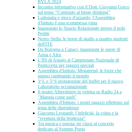
RYLA 2024
Incontro informativo con il Dott. Giovanni Greco
sul tema: “Contrasto al binge drinking”
Ludopatia e gioco d'azzardo, l'Assemblea
d'Istituto è una scommessa vinta
Inaugurato lo Spazio Relazionale presso il polo
Pertile
Nereo Stella: le borse di studio a quattro studenti
dell'ITE
Da Bologna a Capaci, inaugurate le opere di
Anna e Alex
L'IIS di Asiago al Campionato Nazionale di
Pasticceria per ragazzi speciali
Assemblea d'Istituto: Megatrend, le forze che
stanno cambiando il mondo
3^L e 5^S protagoniste del buffet per il nuovo
Laboratorio occupazionale
Il nostro Alberghiero in vetrina su Radio 24 a
"Mangia come parli"
Assemblea d'Istituto: i nostri ragazzi riflettono sul
tema delle dipendenze
Giacomo Leopardi: l’infelicità, la colpa e la
“sventura della bruttezza”
Tra musica e poesia: tre classi al concerto
dedicato al Sommo Poeta