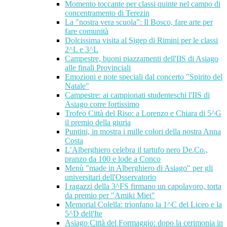
Momento toccante per classi quinte nel campo di
concentramento di Terezin
La "nostra vera scuola": Il Bosco, fare arte per
fare comunità
Dolcissima visita al Sigep di Rimini per le classi
2^L e 3^L
Campestre, buoni piazzamenti dell'IIS di Asiago
alle finali Provinciali
Emozioni e note speciali dal concerto "Spirito del
Natale"
Campestre: ai campionati studenteschi l'IIS di
Asiago corre fortissimo
Trofeo Città del Riso: a Lorenzo e Chiara di 5^G
il premio della giuria
Puntini, in mostra i mille colori della nostra Anna
Costa
L’Alberghiero celebra il tartufo nero De.Co.,
pranzo da 100 e lode a Conco
Menù "made in Alberghiero di Asiago" per gli
universitari dell'Osservatorio
I ragazzi della 3^FS firmano un capolavoro, torta
da premio per "Amiki Miei"
Memorial Colella: trionfano la 1^C del Liceo e la
5^D dell'Ite
Asiago Città del Formaggio: dopo la cerimonia in