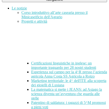
Le notizie
Corso introduttivo all’arte casearia presso il
Minicaseificio dell'Agrario
Progetti e attività
Certificazioni linguistiche in inglese: un
importante traguardo per 28 nostri studenti
Esperienza sul campo per la 4^R presso l’azienda
agricola Anna Costa SS Agricola a Rotzo
Marketing territoriale: le 4^ dell'ITE alla scoperta
dei gioielli di Lusiana
La matematica si mette i JEANS: ad Asiago la
scienza diventa un’avventura che guarda alle
stelle
Patentino di saldatura: i ragazzi di 5^M promossi
a pieni voti