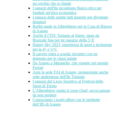
un cerchio che si chiude
I ragazzi dell'Ite incontrano Banca etica per
fondare un'etica economica
I ragazzi delle quinte tutti insieme per diventare
donatori
Buffet made in Alberghiero per la Casa di Riposo
di Asiago
Anche il l’ITE Turismo al Sigep: stage da
Brazzale Spa per tre ragazze della 5^E
Happy Sky 2023, esperienza di sport e inclusione
per la 4^ e 5^C
Il carcere entra a scuola: incontro con un
detenuto per le classi quinte
Da Asiago a Maranello, che viaggio nel mondo
Ferrari
Apre la sede FAI di Asiago, protagoniste anche
sette studentesse dell'Ite Turismo
I ragazzi del Liceo Sportivo al Festival dello
Sport di Trento
L'Alberghiero ospita il corso Onaf, un'occasione
da non perdere
Conosciamo i nostri alberi con le targhette
dell’IIS di Asiago