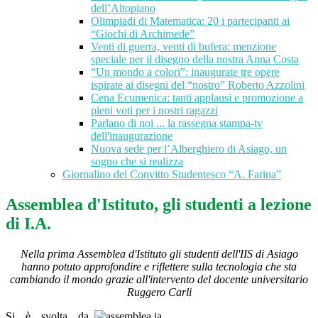
dell’Altopiano
Olimpiadi di Matematica: 20 i partecipanti ai
“Giochi di Archimede”
Venti di guerra, venti di bufera: menzione
speciale per il disegno della nostra Anna Costa
“Un mondo a colori”: inaugurate tre opere
ispirate ai disegni del “nostro” Roberto Azzolini
Cena Ecumenica: tanti applausi e promozione a
pieni voti per i nostri ragazzi
Parlano di noi ... la rassegna stampa-tv
dell'inaugurazione
Nuova sede per l’Alberghiero di Asiago, un
sogno che si realizza
Giornalino del Convitto Studentesco “A. Farina”
Assemblea d'Istituto, gli studenti a lezione
di I.A.
Nella prima Assemblea d'Istituto gli studenti dell'IIS di Asiago
hanno potuto approfondire e riflettere sulla tecnologia che sta
cambiando il mondo grazie all'intervento del docente universitario
Ruggero Carli
Si è svolta da