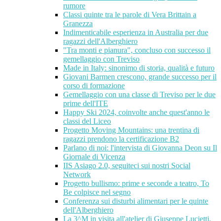
rumore
Classi quinte tra le parole di Vera Brittain a
Granezza
Indimenticabile esperienza in Australia per due
ragazzi dell'Alberghiero
"Tra monti e pianura", concluso con successo il
gemellaggio con Treviso
Made in Italy: sinonimo di storia, qualità e futuro
Giovani Barmen crescono, grande successo per il
corso di formazione
Gemellaggio con una classe di Treviso per le due
prime dell'ITE
Happy Ski 2024, coinvolte anche quest'anno le
classi del Liceo
Progetto Moving Mountains: una trentina di
ragazzi prendono la certificazione B2
Parlano di noi: l'intervista di Giovanna Deon su Il
Giornale di Vicenza
IIS Asiago 2.0, seguiteci sui nostri Social
Network
Progetto bullismo: prime e seconde a teatro, To
Be colpisce nel segno
Conferenza sui disturbi alimentari per le quinte
dell'Alberghiero
La 3^M in visita all'atelier di Giuseppe Lucietti,