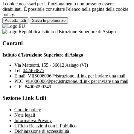
I cookie necessari per il funzionamento non possono essere
disabilitati. È possibile consultare l'elenco nella pagina della cookie
policy.
Accetta tutti
Salva le preferenze
Istituto d'Istruzione Superiore di Asiago
Contatti
Istituto d'Istruzione Superiore di Asiago
Via Matteotti, 155 - 36012 Asiago (VI)
Tel:
042463875
Email:
VIIS006006@istruzione.it
Link per inviare una mail
PEC:
viis006006@pec.istruzione.it
Link per inviare una mail
C.F.: 84006090249
Sezione Link Utili
Cookie policy
Note legali
Informativa Privacy
Ufficio Relazioni con il Pubblico
Dichiarazione di accessibilità