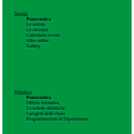
Novità
Panoramica
Le notizie
Le circolari
Calendario eventi
Albo online
Gallery
Didattica
Panoramica
Offerta formativa
Le schede didattiche
I progetti delle classi
Programmazioni di Dipartimento