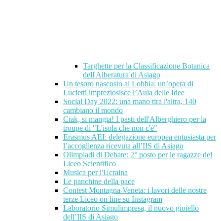
Targhette per la Classificazione Botanica
dell'Alberatura di Asiago
Un tesoro nascosto al Lobbia: un’opera di
Lucietti impreziosisce l’Aula delle Idee
Social Day 2022: una mano tira l'altra, 140
cambiano il mondo
Ciak, si mangia! I pasti dell'Alberghiero per la
troupe di "L'isola che non c'è"
Erasmus AEI: delegazione europea entusiasta per
l’accoglienza ricevuta all’IIS di Asiago
Olimpiadi di Debate: 2° posto per le ragazze del
Liceo Scientifico
Musica per l'Ucraina
Le panchine della pace
Contest Montagna Veneta: i lavori delle nostre
terze Liceo on line su Instagram
Laboratorio Simulimpresa, il nuovo gioiello
dell’IIS di Asiago