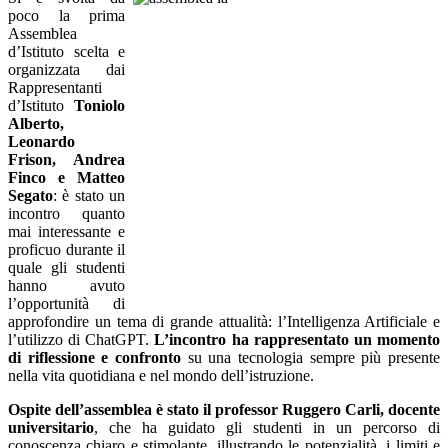
poco la prima
Assemblea
d’Istituto scelta e
organizzata dai
Rappresentanti
d’Istituto
Toniolo
Alberto,
Leonardo
Frison, Andrea
Finco e Matteo
Segato
: è stato un
incontro quanto
mai interessante e
proficuo durante il
quale gli studenti
hanno avuto
l’opportunità di
approfondire un tema di grande attualità: l’Intelligenza Artificiale e
l’utilizzo di ChatGPT.
L’incontro ha rappresentato un momento
di riflessione e confronto
su una tecnologia sempre più presente
nella vita quotidiana e nel mondo dell’istruzione.
Ospite dell’assemblea è stato il professor Ruggero Carli, docente
universitario
, che ha guidato gli studenti in un percorso di
conoscenza chiaro e stimolante, illustrando le potenzialità, i limiti e