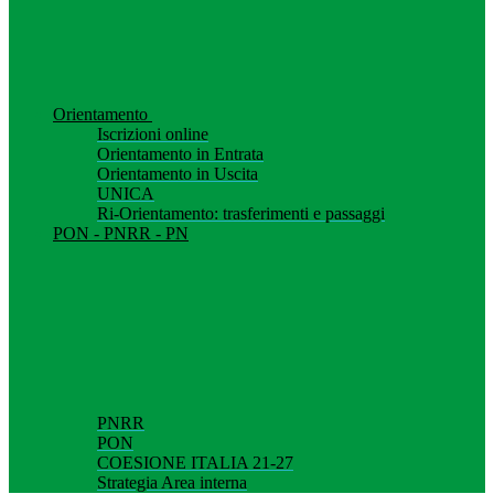
Orientamento
Iscrizioni online
Orientamento in Entrata
Orientamento in Uscita
UNICA
Ri-Orientamento: trasferimenti e passaggi
PON - PNRR - PN
PNRR
PON
COESIONE ITALIA 21-27
Strategia Area interna