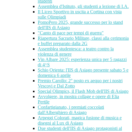
studenti
Assemblea d'Istituto, gli studenti a lezione di I.A.
Il Liceo Sportivo in uscita a Cortina con vista
sulle Olimpiadi
PomoPero 2025, grande successo per lo stand
dell'IIS di Asiago
"Canto di pace per tempi di guerra"
Riapertura Sacrario Militare, classi alla cerimonia
e buffet preparato dalla 2G
Assemblea studentesca: a teatro contro la
violenza di genere
Vin Albare 2025: esperienza unica per 5 ragazzi
di 4^S
Schio Orienta: l'IIS di Asiago presente sabato 5 e
domenica 6 aprile
Premio Carollo: 2° posto ex aequo per i nostri
Vescovi e Dal Zotto
Special Olimpics, il Flash Mob dell'IIS di Asiago
Avvolgere, in mostra collage e opere di Elia
Pertile
Confartigianato, i premiati coccolati
dall'Alberghiero di Asiago
Arpeggi Colorati, magica fusione di musica e
disegni al Lux di Asiago
Due studenti dell'IIS di Asiago protagonisti al