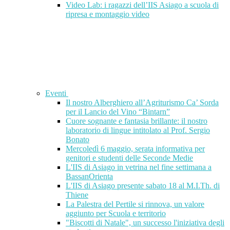
Video Lab: i ragazzi dell’IIS Asiago a scuola di
ripresa e montaggio video
Eventi
Il nostro Alberghiero all’Agriturismo Ca’ Sorda
per il Lancio del Vino “Bintarn”
Cuore sognante e fantasia brillante: il nostro
laboratorio di lingue intitolato al Prof. Sergio
Bonato
Mercoledì 6 maggio, serata informativa per
genitori e studenti delle Seconde Medie
L'IIS di Asiago in vetrina nel fine settimana a
BassanOrienta
L'IIS di Asiago presente sabato 18 al M.I.Th. di
Thiene
La Palestra del Pertile si rinnova, un valore
aggiunto per Scuola e territorio
"Biscotti di Natale", un successo l'iniziativa degli