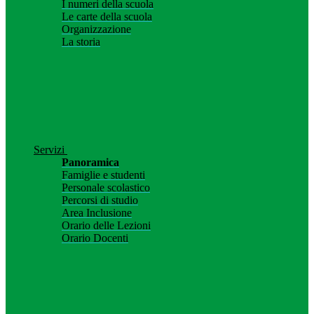
I numeri della scuola
Le carte della scuola
Organizzazione
La storia
Servizi
Panoramica
Famiglie e studenti
Personale scolastico
Percorsi di studio
Area Inclusione
Orario delle Lezioni
Orario Docenti