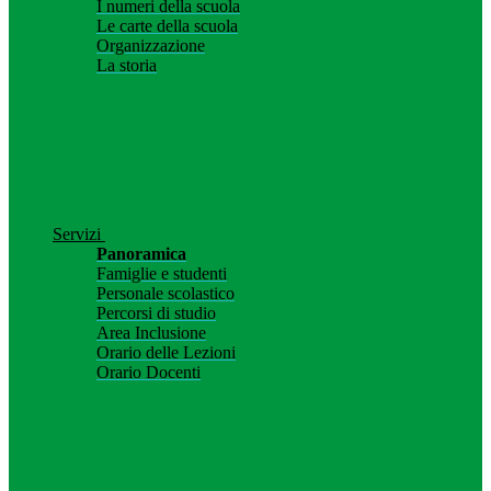
I numeri della scuola
Le carte della scuola
Organizzazione
La storia
Servizi
Panoramica
Famiglie e studenti
Personale scolastico
Percorsi di studio
Area Inclusione
Orario delle Lezioni
Orario Docenti