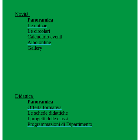
Novità
Panoramica
Le notizie
Le circolari
Calendario eventi
Albo online
Gallery
Didattica
Panoramica
Offerta formativa
Le schede didattiche
I progetti delle classi
Programmazioni di Dipartimento