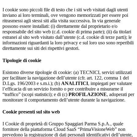
I cookie sono piccoli file di testo che i siti web visitati dagli utenti
inviano ai loro terminali, ove vengono memorizzati per essere poi
ritrasmessi agli stessi siti alla visita successiva. In via generale
possono essere installati: (i) direttamente dal proprietario e/o
responsabile del sito web (c.d. cookie di prima parte); (ii) da titolari
estranei al sito web visitato dall’utente (c.d. cookie di terze parti); le
informazioni riguardanti la loro privacy e sul loro uso sono reperibili
direttamente sui siti dei rispettivi gestori.
Tipologie di cookie
Esistono diverse tipologie di cookie: (a) TECNICI, servizi utilizzati
per facilitare la navigazione dell’utente (cfr. art. 122, comma 1 del
D.Lgs. 196/2003 e s.m.i.); (b)
ANALITICI
, impiegati per valutare
l’efficacia di un servizio fornito o per contribuire a misurarne il
“traffico” (scopi statistici); e di (c)
PROFILAZIONE
, adoperati per
monitorare il comportamento dell’utente durante la navigazione.
Cookie presenti sul sito web
I Cookie di proprietà di Gruppo Spaggiari Parma S.p.A., quale
fornitore della piattaforma Cloud SaaS “PrimaVisioneWeb” non
prevedono la registrazione di dati personali identificativi dell’utente,