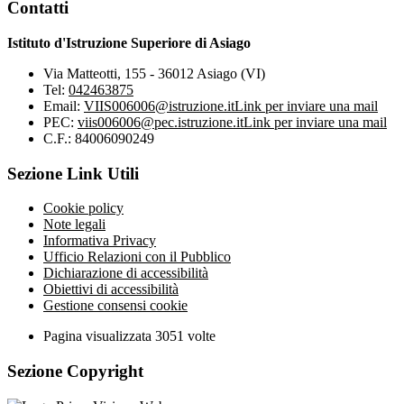
Contatti
Istituto d'Istruzione Superiore di Asiago
Via Matteotti, 155 - 36012 Asiago (VI)
Tel:
042463875
Email:
VIIS006006@istruzione.it
Link per inviare una mail
PEC:
viis006006@pec.istruzione.it
Link per inviare una mail
C.F.: 84006090249
Sezione Link Utili
Cookie policy
Note legali
Informativa Privacy
Ufficio Relazioni con il Pubblico
Dichiarazione di accessibilità
Obiettivi di accessibilità
Gestione consensi cookie
Pagina visualizzata
3051
volte
Sezione Copyright