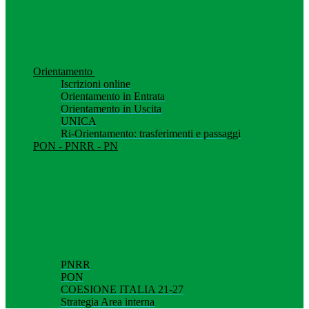
Orientamento
Iscrizioni online
Orientamento in Entrata
Orientamento in Uscita
UNICA
Ri-Orientamento: trasferimenti e passaggi
PON - PNRR - PN
PNRR
PON
COESIONE ITALIA 21-27
Strategia Area interna