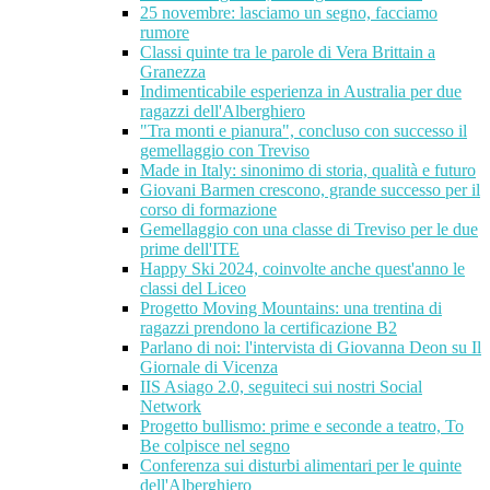
25 novembre: lasciamo un segno, facciamo
rumore
Classi quinte tra le parole di Vera Brittain a
Granezza
Indimenticabile esperienza in Australia per due
ragazzi dell'Alberghiero
"Tra monti e pianura", concluso con successo il
gemellaggio con Treviso
Made in Italy: sinonimo di storia, qualità e futuro
Giovani Barmen crescono, grande successo per il
corso di formazione
Gemellaggio con una classe di Treviso per le due
prime dell'ITE
Happy Ski 2024, coinvolte anche quest'anno le
classi del Liceo
Progetto Moving Mountains: una trentina di
ragazzi prendono la certificazione B2
Parlano di noi: l'intervista di Giovanna Deon su Il
Giornale di Vicenza
IIS Asiago 2.0, seguiteci sui nostri Social
Network
Progetto bullismo: prime e seconde a teatro, To
Be colpisce nel segno
Conferenza sui disturbi alimentari per le quinte
dell'Alberghiero