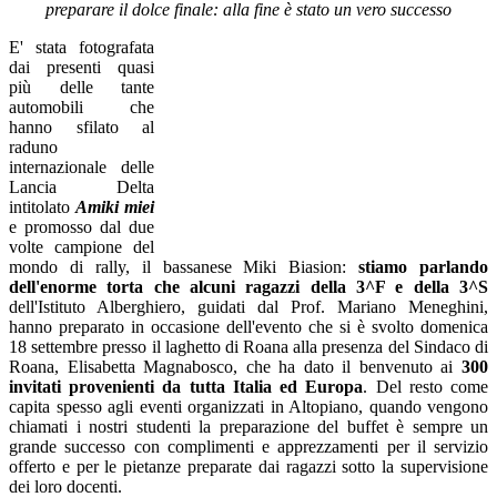
preparare il dolce finale: alla fine è stato un vero successo
E' stata fotografata
dai presenti quasi
più delle tante
automobili che
hanno sfilato al
raduno
internazionale delle
Lancia Delta
intitolato
Amiki miei
e promosso dal due
volte campione del
mondo di rally, il bassanese Miki Biasion:
stiamo parlando
dell'enorme torta che alcuni ragazzi della 3^F e della 3^S
dell'Istituto Alberghiero, guidati dal Prof. Mariano Meneghini,
hanno preparato in occasione dell'evento che si è svolto domenica
18 settembre presso il laghetto di Roana alla presenza del Sindaco di
Roana, Elisabetta Magnabosco, che ha dato il benvenuto ai
300
invitati provenienti da tutta Italia ed Europa
. Del resto come
capita spesso agli eventi organizzati in Altopiano, quando vengono
chiamati i nostri studenti la preparazione del buffet è sempre un
grande successo con complimenti e apprezzamenti per il servizio
offerto e per le pietanze preparate dai ragazzi sotto la supervisione
dei loro docenti.