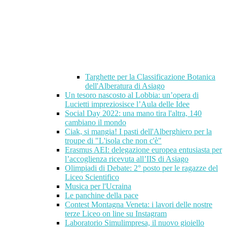
Targhette per la Classificazione Botanica
dell'Alberatura di Asiago
Un tesoro nascosto al Lobbia: un’opera di
Lucietti impreziosisce l’Aula delle Idee
Social Day 2022: una mano tira l'altra, 140
cambiano il mondo
Ciak, si mangia! I pasti dell'Alberghiero per la
troupe di "L'isola che non c'è"
Erasmus AEI: delegazione europea entusiasta per
l’accoglienza ricevuta all’IIS di Asiago
Olimpiadi di Debate: 2° posto per le ragazze del
Liceo Scientifico
Musica per l'Ucraina
Le panchine della pace
Contest Montagna Veneta: i lavori delle nostre
terze Liceo on line su Instagram
Laboratorio Simulimpresa, il nuovo gioiello