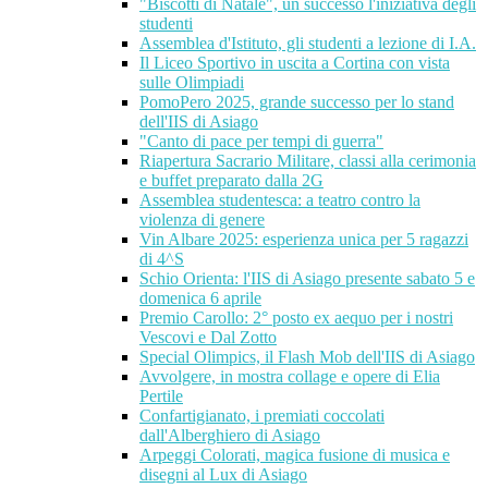
"Biscotti di Natale", un successo l'iniziativa degli
studenti
Assemblea d'Istituto, gli studenti a lezione di I.A.
Il Liceo Sportivo in uscita a Cortina con vista
sulle Olimpiadi
PomoPero 2025, grande successo per lo stand
dell'IIS di Asiago
"Canto di pace per tempi di guerra"
Riapertura Sacrario Militare, classi alla cerimonia
e buffet preparato dalla 2G
Assemblea studentesca: a teatro contro la
violenza di genere
Vin Albare 2025: esperienza unica per 5 ragazzi
di 4^S
Schio Orienta: l'IIS di Asiago presente sabato 5 e
domenica 6 aprile
Premio Carollo: 2° posto ex aequo per i nostri
Vescovi e Dal Zotto
Special Olimpics, il Flash Mob dell'IIS di Asiago
Avvolgere, in mostra collage e opere di Elia
Pertile
Confartigianato, i premiati coccolati
dall'Alberghiero di Asiago
Arpeggi Colorati, magica fusione di musica e
disegni al Lux di Asiago