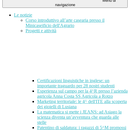
Menu di
navigazione
Le notizie
Corso introduttivo all’arte casearia presso il
Minicaseificio dell'Agrario
Progetti e attività
Certificazioni linguistiche in inglese: un
importante traguardo per 28 nostri studenti
Esperienza sul campo per la 4^R presso l’azienda
agricola Anna Costa SS Agricola a Rotzo
Marketing territoriale: le 4^ dell'ITE alla scoperta
dei gioielli di Lusiana
La matematica si mette i JEANS: ad Asiago la
scienza diventa un’avventura che guarda alle
stelle
Patentino di saldatura: i ragazzi di 5^M promossi