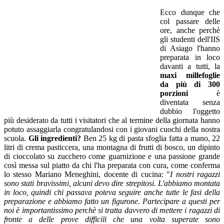
Ecco dunque che
col passare delle
ore, anche perchè
gli studenti dell'IIS
di Asiago l'hanno
preparata in loco
davanti a tutti, la
maxi millefoglie
da più di 300
porzioni
è
diventata senza
dubbio l'oggetto
più desiderato da tutti i visitatori che al termine della giornata hanno
potuto assaggiarla congratulandosi con i giovani cuochi della nostra
scuola.
Gli ingredienti?
Ben 25 kg di pasta sfoglia fatta a mano, 22
litri di crema pasticcera, una montagna di frutti di bosco, un dipinto
di cioccolato su zucchero come guarnizione e una passione grande
così messa sul piatto da chi l'ha preparata con cura, come conferma
lo stesso Mariano Meneghini, docente di cucina: "
I nostri ragazzi
sono stati bravissimi, alcuni devo dire strepitosi. L'abbiamo montata
in loco, quindi chi passava poteva seguire anche tutte le fasi della
preparazione e abbiamo fatto un figurone. Partecipare a questi per
noi è importantissimo perchè si tratta davvero di mettere i ragazzi di
fronte a delle prove difficili che una volta superate sono