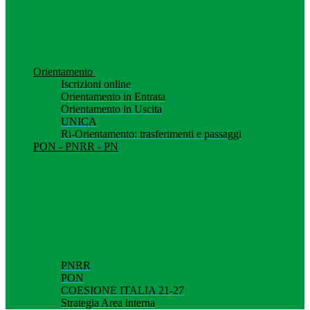
Orientamento
Iscrizioni online
Orientamento in Entrata
Orientamento in Uscita
UNICA
Ri-Orientamento: trasferimenti e passaggi
PON - PNRR - PN
PNRR
PON
COESIONE ITALIA 21-27
Strategia Area interna