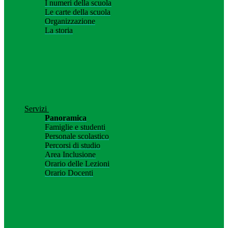
I numeri della scuola
Le carte della scuola
Organizzazione
La storia
Servizi
Panoramica
Famiglie e studenti
Personale scolastico
Percorsi di studio
Area Inclusione
Orario delle Lezioni
Orario Docenti