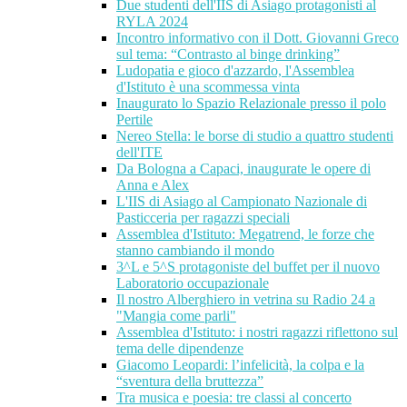
Due studenti dell'IIS di Asiago protagonisti al
RYLA 2024
Incontro informativo con il Dott. Giovanni Greco
sul tema: “Contrasto al binge drinking”
Ludopatia e gioco d'azzardo, l'Assemblea
d'Istituto è una scommessa vinta
Inaugurato lo Spazio Relazionale presso il polo
Pertile
Nereo Stella: le borse di studio a quattro studenti
dell'ITE
Da Bologna a Capaci, inaugurate le opere di
Anna e Alex
L'IIS di Asiago al Campionato Nazionale di
Pasticceria per ragazzi speciali
Assemblea d'Istituto: Megatrend, le forze che
stanno cambiando il mondo
3^L e 5^S protagoniste del buffet per il nuovo
Laboratorio occupazionale
Il nostro Alberghiero in vetrina su Radio 24 a
"Mangia come parli"
Assemblea d'Istituto: i nostri ragazzi riflettono sul
tema delle dipendenze
Giacomo Leopardi: l’infelicità, la colpa e la
“sventura della bruttezza”
Tra musica e poesia: tre classi al concerto