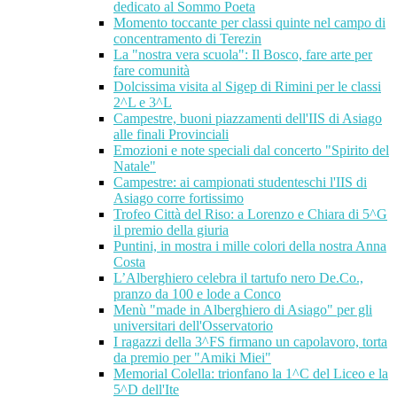
dedicato al Sommo Poeta
Momento toccante per classi quinte nel campo di
concentramento di Terezin
La "nostra vera scuola": Il Bosco, fare arte per
fare comunità
Dolcissima visita al Sigep di Rimini per le classi
2^L e 3^L
Campestre, buoni piazzamenti dell'IIS di Asiago
alle finali Provinciali
Emozioni e note speciali dal concerto "Spirito del
Natale"
Campestre: ai campionati studenteschi l'IIS di
Asiago corre fortissimo
Trofeo Città del Riso: a Lorenzo e Chiara di 5^G
il premio della giuria
Puntini, in mostra i mille colori della nostra Anna
Costa
L’Alberghiero celebra il tartufo nero De.Co.,
pranzo da 100 e lode a Conco
Menù "made in Alberghiero di Asiago" per gli
universitari dell'Osservatorio
I ragazzi della 3^FS firmano un capolavoro, torta
da premio per "Amiki Miei"
Memorial Colella: trionfano la 1^C del Liceo e la
5^D dell'Ite