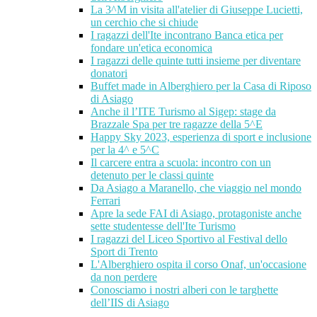
La 3^M in visita all'atelier di Giuseppe Lucietti,
un cerchio che si chiude
I ragazzi dell'Ite incontrano Banca etica per
fondare un'etica economica
I ragazzi delle quinte tutti insieme per diventare
donatori
Buffet made in Alberghiero per la Casa di Riposo
di Asiago
Anche il l’ITE Turismo al Sigep: stage da
Brazzale Spa per tre ragazze della 5^E
Happy Sky 2023, esperienza di sport e inclusione
per la 4^ e 5^C
Il carcere entra a scuola: incontro con un
detenuto per le classi quinte
Da Asiago a Maranello, che viaggio nel mondo
Ferrari
Apre la sede FAI di Asiago, protagoniste anche
sette studentesse dell'Ite Turismo
I ragazzi del Liceo Sportivo al Festival dello
Sport di Trento
L'Alberghiero ospita il corso Onaf, un'occasione
da non perdere
Conosciamo i nostri alberi con le targhette
dell’IIS di Asiago