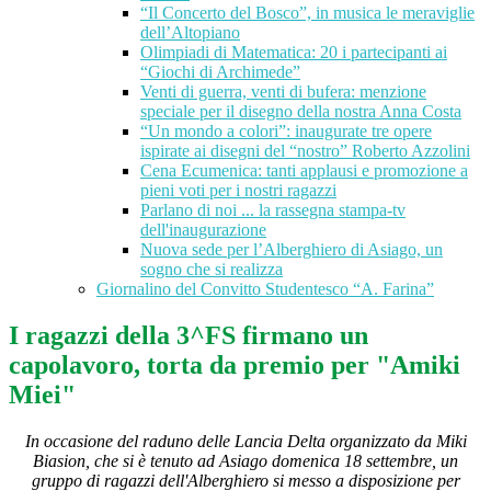
“Il Concerto del Bosco”, in musica le meraviglie
dell’Altopiano
Olimpiadi di Matematica: 20 i partecipanti ai
“Giochi di Archimede”
Venti di guerra, venti di bufera: menzione
speciale per il disegno della nostra Anna Costa
“Un mondo a colori”: inaugurate tre opere
ispirate ai disegni del “nostro” Roberto Azzolini
Cena Ecumenica: tanti applausi e promozione a
pieni voti per i nostri ragazzi
Parlano di noi ... la rassegna stampa-tv
dell'inaugurazione
Nuova sede per l’Alberghiero di Asiago, un
sogno che si realizza
Giornalino del Convitto Studentesco “A. Farina”
I ragazzi della 3^FS firmano un
capolavoro, torta da premio per "Amiki
Miei"
In occasione del raduno delle Lancia Delta organizzato da Miki
Biasion, che si è tenuto ad Asiago domenica 18 settembre, un
gruppo di ragazzi dell'Alberghiero si messo a disposizione per