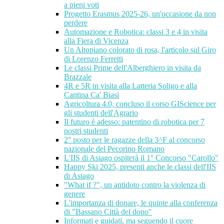
a pieni voti
Progetto Erasmus 2025-26, un'occasione da non
perdere
Automazione e Robotica: classi 3 e 4 in visita
alla Fiera di Vicenza
Un Altopiano colorato di rosa, l'articolo sul Giro
di Lorenzo Ferretti
Le classi Prime dell'Alberghiero in visita da
Brazzale
4R e 5R in visita alla Latteria Soligo e alla
Cantina Ca' Biasi
Agricoltura 4.0, concluso il corso GIScience per
gli studenti dell'Agrario
Il futuro è adesso: patentino di robotica per 7
nostri studenti
2° posto per le ragazze della 3^F al concorso
nazionale del Pecorino Romano
L'IIS di Asiago ospiterà il 1° Concorso "Carollo"
Happy Ski 2025, presenti anche le classi dell'IIS
di Asiago
"What if ?", un antidoto contro la violenza di
genere
L'importanza di donare, le quinte alla conferenza
di "Bassano Città del dono"
Informati e guidati, ma seguendo il cuore