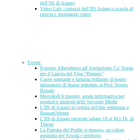
dell’IIS di Asiago
Video Lab: i ragazzi dell’IIS Asiago a scuola di
ripresa e montaggio video
Eventi
Il nostro Alberghiero all’Agriturismo Ca’ Sorda
per il Lancio del Vino “Bintarn”
Cuore sognante e fantasia brillante: il nostro
laboratorio di lingue intitolato al Prof. Sergio
Bonato
Mercoledì 6 maggio, serata informativa per
genitori e studenti delle Seconde Medie
L'IIS di Asiago in vetrina nel fine settimana a
BassanOrienta
L'IIS di Asiago presente sabato 18 al M.I.Th. di
Thiene
La Palestra del Pertile si rinnova, un valore
aggiunto per Scuola e territorio