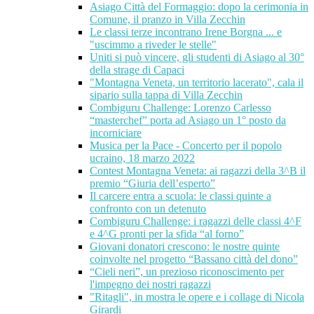
Asiago Città del Formaggio: dopo la cerimonia in
Comune, il pranzo in Villa Zecchin
Le classi terze incontrano Irene Borgna ... e
"uscimmo a riveder le stelle"
Uniti si può vincere, gli studenti di Asiago al 30°
della strage di Capaci
"Montagna Veneta, un territorio lacerato", cala il
sipario sulla tappa di Villa Zecchin
Combiguru Challenge: Lorenzo Carlesso
“masterchef” porta ad Asiago un 1° posto da
incorniciare
Musica per la Pace - Concerto per il popolo
ucraino, 18 marzo 2022
Contest Montagna Veneta: ai ragazzi della 3^B il
premio “Giuria dell’esperto”
Il carcere entra a scuola: le classi quinte a
confronto con un detenuto
Combiguru Challenge: i ragazzi delle classi 4^F
e 4^G pronti per la sfida “al forno”
Giovani donatori crescono: le nostre quinte
coinvolte nel progetto “Bassano città del dono”
“Cieli neri”, un prezioso riconoscimento per
l'impegno dei nostri ragazzi
"Ritagli", in mostra le opere e i collage di Nicola
Girardi