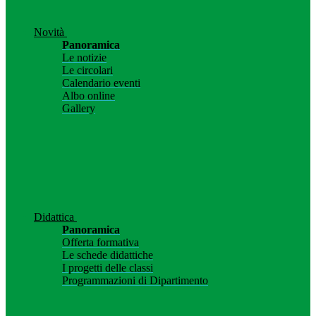
Novità
Panoramica
Le notizie
Le circolari
Calendario eventi
Albo online
Gallery
Didattica
Panoramica
Offerta formativa
Le schede didattiche
I progetti delle classi
Programmazioni di Dipartimento