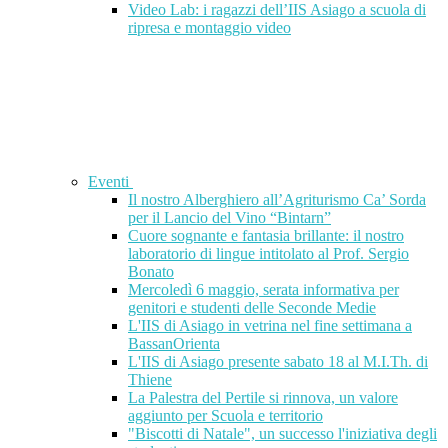
Video Lab: i ragazzi dell’IIS Asiago a scuola di
ripresa e montaggio video
Eventi
Il nostro Alberghiero all’Agriturismo Ca’ Sorda
per il Lancio del Vino “Bintarn”
Cuore sognante e fantasia brillante: il nostro
laboratorio di lingue intitolato al Prof. Sergio
Bonato
Mercoledì 6 maggio, serata informativa per
genitori e studenti delle Seconde Medie
L'IIS di Asiago in vetrina nel fine settimana a
BassanOrienta
L'IIS di Asiago presente sabato 18 al M.I.Th. di
Thiene
La Palestra del Pertile si rinnova, un valore
aggiunto per Scuola e territorio
"Biscotti di Natale", un successo l'iniziativa degli