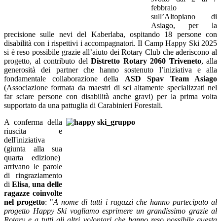
febbraio
sull’Altopiano di
Asiago, per la
precisione sulle nevi del Kaberlaba, ospitando 18 persone con
disabilità con i rispettivi i accompagnatori. Il Camp Happy Ski 2025
si
è reso possibile grazie all’aiuto dei Rotary Club che aderiscono al
progetto, al contributo del
Distretto Rotary 2060 Triveneto
, alla
generosità dei partner che hanno sostenuto l’iniziativa e alla
fondamentale collaborazione della
ASD Spav Team Asiago
(Associazione formata da maestri di sci altamente specializzati nel
far sciare persone con disabilità anche gravi) per la prima volta
supportato da una pattuglia di Carabinieri Forestali.
A conferma della
riuscita e
dell'iniziativa
(giunta alla sua
quarta edizione)
arrivano le parole
di ringraziamento
di
Elisa
,
una delle
ragazze coinvolte
nel progetto
: "
A nome di tutti i ragazzi che hanno partecipato al
progetto Happy Ski vogliamo esprimere un grandissimo grazie al
Rotary e a tutti gli altri volontari che hanno reso possibile questa