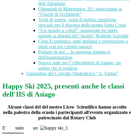
dell’Altopiano
Olimpiadi di Matematica: 20 i partecipanti ai
“Giochi di Archimede”
Venti di guerra, venti di bufera: menzione
speciale per il disegno della nostra Anna Costa
“Un mondo a colori”: inaugurate tre opere
ispirate ai disegni del “nostro” Roberto Azzolini
Cena Ecumenica: tanti applausi e promozione a
pieni voti per i nostri ragazzi
Parlano di noi ... la rassegna stampa-tv
dell'inaugurazione
Nuova sede per l’Alberghiero di Asiago, un
sogno che si realizza
Giornalino del Convitto Studentesco “A. Farina”
Happy Ski 2025, presenti anche le classi
dell'IIS di Asiago
Alcune classi del del nostro Liceo Scientifico hanno accolto
nella palestra della scuola i partecipanti all'evento organizzato e
patrocinato dal Rotary Club
E' stato un
pomeriggio