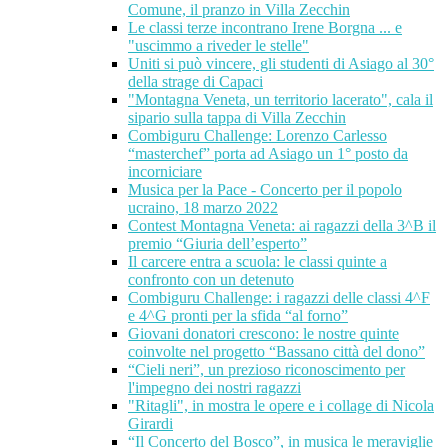
Comune, il pranzo in Villa Zecchin
Le classi terze incontrano Irene Borgna ... e
"uscimmo a riveder le stelle"
Uniti si può vincere, gli studenti di Asiago al 30°
della strage di Capaci
"Montagna Veneta, un territorio lacerato", cala il
sipario sulla tappa di Villa Zecchin
Combiguru Challenge: Lorenzo Carlesso
“masterchef” porta ad Asiago un 1° posto da
incorniciare
Musica per la Pace - Concerto per il popolo
ucraino, 18 marzo 2022
Contest Montagna Veneta: ai ragazzi della 3^B il
premio “Giuria dell’esperto”
Il carcere entra a scuola: le classi quinte a
confronto con un detenuto
Combiguru Challenge: i ragazzi delle classi 4^F
e 4^G pronti per la sfida “al forno”
Giovani donatori crescono: le nostre quinte
coinvolte nel progetto “Bassano città del dono”
“Cieli neri”, un prezioso riconoscimento per
l'impegno dei nostri ragazzi
"Ritagli", in mostra le opere e i collage di Nicola
Girardi
“Il Concerto del Bosco”, in musica le meraviglie