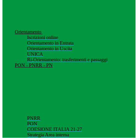
Orientamento
Iscrizioni online
Orientamento in Entrata
Orientamento in Uscita
UNICA
Ri-Orientamento: trasferimenti e passaggi
PON - PNRR - PN
PNRR
PON
COESIONE ITALIA 21-27
Strategia Area interna