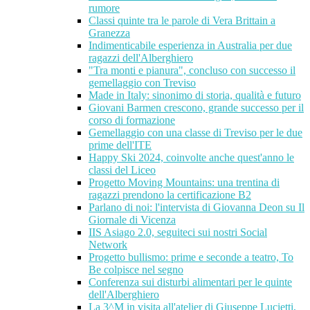
rumore
Classi quinte tra le parole di Vera Brittain a
Granezza
Indimenticabile esperienza in Australia per due
ragazzi dell'Alberghiero
"Tra monti e pianura", concluso con successo il
gemellaggio con Treviso
Made in Italy: sinonimo di storia, qualità e futuro
Giovani Barmen crescono, grande successo per il
corso di formazione
Gemellaggio con una classe di Treviso per le due
prime dell'ITE
Happy Ski 2024, coinvolte anche quest'anno le
classi del Liceo
Progetto Moving Mountains: una trentina di
ragazzi prendono la certificazione B2
Parlano di noi: l'intervista di Giovanna Deon su Il
Giornale di Vicenza
IIS Asiago 2.0, seguiteci sui nostri Social
Network
Progetto bullismo: prime e seconde a teatro, To
Be colpisce nel segno
Conferenza sui disturbi alimentari per le quinte
dell'Alberghiero
La 3^M in visita all'atelier di Giuseppe Lucietti,