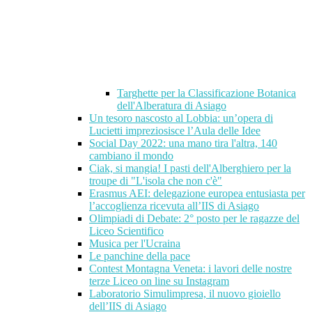
Targhette per la Classificazione Botanica
dell'Alberatura di Asiago
Un tesoro nascosto al Lobbia: un’opera di
Lucietti impreziosisce l’Aula delle Idee
Social Day 2022: una mano tira l'altra, 140
cambiano il mondo
Ciak, si mangia! I pasti dell'Alberghiero per la
troupe di "L'isola che non c'è"
Erasmus AEI: delegazione europea entusiasta per
l’accoglienza ricevuta all’IIS di Asiago
Olimpiadi di Debate: 2° posto per le ragazze del
Liceo Scientifico
Musica per l'Ucraina
Le panchine della pace
Contest Montagna Veneta: i lavori delle nostre
terze Liceo on line su Instagram
Laboratorio Simulimpresa, il nuovo gioiello
dell’IIS di Asiago