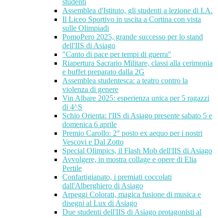
studenti
Assemblea d'Istituto, gli studenti a lezione di I.A.
Il Liceo Sportivo in uscita a Cortina con vista
sulle Olimpiadi
PomoPero 2025, grande successo per lo stand
dell'IIS di Asiago
"Canto di pace per tempi di guerra"
Riapertura Sacrario Militare, classi alla cerimonia
e buffet preparato dalla 2G
Assemblea studentesca: a teatro contro la
violenza di genere
Vin Albare 2025: esperienza unica per 5 ragazzi
di 4^S
Schio Orienta: l'IIS di Asiago presente sabato 5 e
domenica 6 aprile
Premio Carollo: 2° posto ex aequo per i nostri
Vescovi e Dal Zotto
Special Olimpics, il Flash Mob dell'IIS di Asiago
Avvolgere, in mostra collage e opere di Elia
Pertile
Confartigianato, i premiati coccolati
dall'Alberghiero di Asiago
Arpeggi Colorati, magica fusione di musica e
disegni al Lux di Asiago
Due studenti dell'IIS di Asiago protagonisti al