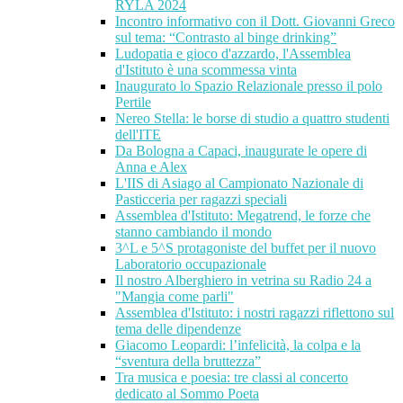
RYLA 2024
Incontro informativo con il Dott. Giovanni Greco
sul tema: “Contrasto al binge drinking”
Ludopatia e gioco d'azzardo, l'Assemblea
d'Istituto è una scommessa vinta
Inaugurato lo Spazio Relazionale presso il polo
Pertile
Nereo Stella: le borse di studio a quattro studenti
dell'ITE
Da Bologna a Capaci, inaugurate le opere di
Anna e Alex
L'IIS di Asiago al Campionato Nazionale di
Pasticceria per ragazzi speciali
Assemblea d'Istituto: Megatrend, le forze che
stanno cambiando il mondo
3^L e 5^S protagoniste del buffet per il nuovo
Laboratorio occupazionale
Il nostro Alberghiero in vetrina su Radio 24 a
"Mangia come parli"
Assemblea d'Istituto: i nostri ragazzi riflettono sul
tema delle dipendenze
Giacomo Leopardi: l’infelicità, la colpa e la
“sventura della bruttezza”
Tra musica e poesia: tre classi al concerto
dedicato al Sommo Poeta