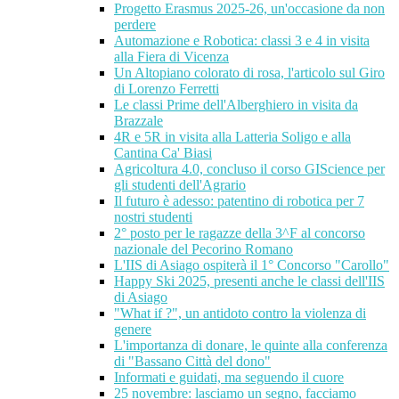
Progetto Erasmus 2025-26, un'occasione da non
perdere
Automazione e Robotica: classi 3 e 4 in visita
alla Fiera di Vicenza
Un Altopiano colorato di rosa, l'articolo sul Giro
di Lorenzo Ferretti
Le classi Prime dell'Alberghiero in visita da
Brazzale
4R e 5R in visita alla Latteria Soligo e alla
Cantina Ca' Biasi
Agricoltura 4.0, concluso il corso GIScience per
gli studenti dell'Agrario
Il futuro è adesso: patentino di robotica per 7
nostri studenti
2° posto per le ragazze della 3^F al concorso
nazionale del Pecorino Romano
L'IIS di Asiago ospiterà il 1° Concorso "Carollo"
Happy Ski 2025, presenti anche le classi dell'IIS
di Asiago
"What if ?", un antidoto contro la violenza di
genere
L'importanza di donare, le quinte alla conferenza
di "Bassano Città del dono"
Informati e guidati, ma seguendo il cuore
25 novembre: lasciamo un segno, facciamo