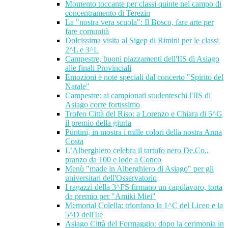
Momento toccante per classi quinte nel campo di
concentramento di Terezin
La "nostra vera scuola": Il Bosco, fare arte per
fare comunità
Dolcissima visita al Sigep di Rimini per le classi
2^L e 3^L
Campestre, buoni piazzamenti dell'IIS di Asiago
alle finali Provinciali
Emozioni e note speciali dal concerto "Spirito del
Natale"
Campestre: ai campionati studenteschi l'IIS di
Asiago corre fortissimo
Trofeo Città del Riso: a Lorenzo e Chiara di 5^G
il premio della giuria
Puntini, in mostra i mille colori della nostra Anna
Costa
L’Alberghiero celebra il tartufo nero De.Co.,
pranzo da 100 e lode a Conco
Menù "made in Alberghiero di Asiago" per gli
universitari dell'Osservatorio
I ragazzi della 3^FS firmano un capolavoro, torta
da premio per "Amiki Miei"
Memorial Colella: trionfano la 1^C del Liceo e la
5^D dell'Ite
Asiago Città del Formaggio: dopo la cerimonia in