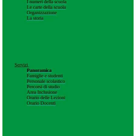
I numeri della scuola
Le carte della scuola
Organizzazione
La storia
Servizi
Panoramica
Famiglie e studenti
Personale scolastico
Percorsi di studio
Area Inclusione
Orario delle Lezioni
Orario Docenti