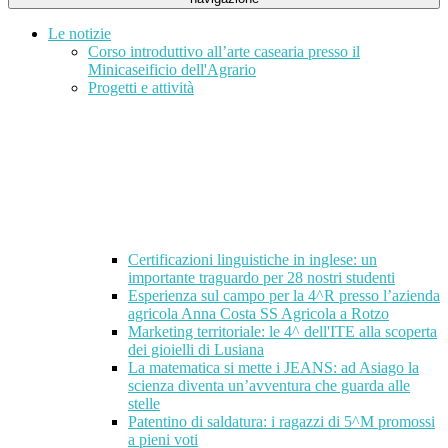
Le notizie
Corso introduttivo all’arte casearia presso il
Minicaseificio dell'Agrario
Progetti e attività
Certificazioni linguistiche in inglese: un
importante traguardo per 28 nostri studenti
Esperienza sul campo per la 4^R presso l’azienda
agricola Anna Costa SS Agricola a Rotzo
Marketing territoriale: le 4^ dell'ITE alla scoperta
dei gioielli di Lusiana
La matematica si mette i JEANS: ad Asiago la
scienza diventa un’avventura che guarda alle
stelle
Patentino di saldatura: i ragazzi di 5^M promossi
a pieni voti