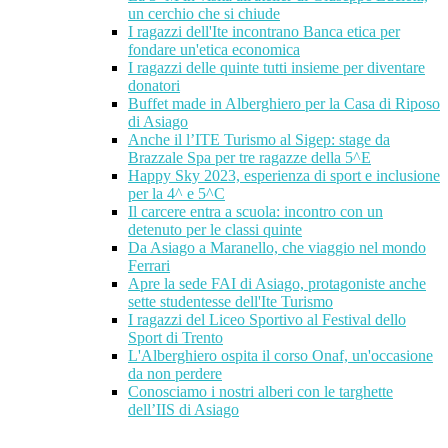
un cerchio che si chiude
I ragazzi dell'Ite incontrano Banca etica per
fondare un'etica economica
I ragazzi delle quinte tutti insieme per diventare
donatori
Buffet made in Alberghiero per la Casa di Riposo
di Asiago
Anche il l’ITE Turismo al Sigep: stage da
Brazzale Spa per tre ragazze della 5^E
Happy Sky 2023, esperienza di sport e inclusione
per la 4^ e 5^C
Il carcere entra a scuola: incontro con un
detenuto per le classi quinte
Da Asiago a Maranello, che viaggio nel mondo
Ferrari
Apre la sede FAI di Asiago, protagoniste anche
sette studentesse dell'Ite Turismo
I ragazzi del Liceo Sportivo al Festival dello
Sport di Trento
L'Alberghiero ospita il corso Onaf, un'occasione
da non perdere
Conosciamo i nostri alberi con le targhette
dell’IIS di Asiago