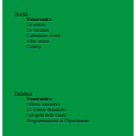
Novità
Panoramica
Le notizie
Le circolari
Calendario eventi
Albo online
Gallery
Didattica
Panoramica
Offerta formativa
Le schede didattiche
I progetti delle classi
Programmazioni di Dipartimento