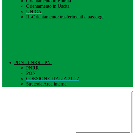
Orientamento in Entrata
Orientamento in Uscita
UNICA
Ri-Orientamento: trasferimenti e passaggi
PON - PNRR - PN
PNRR
PON
COESIONE ITALIA 21-27
Strategia Area interna