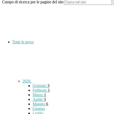
Campo di ricerca per le pagine del sito
Tutte le news
2026
Gennaio
3
Febbraio
1
Marzo
1
Aprile
3
Maggio
6
Giugno
Luglio