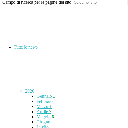
Campo di ricerca per le pagine del sito
Tutte le news
2026
Gennaio
3
Febbraio
1
Marzo
1
Aprile
3
Maggio
6
Giugno
Luglio