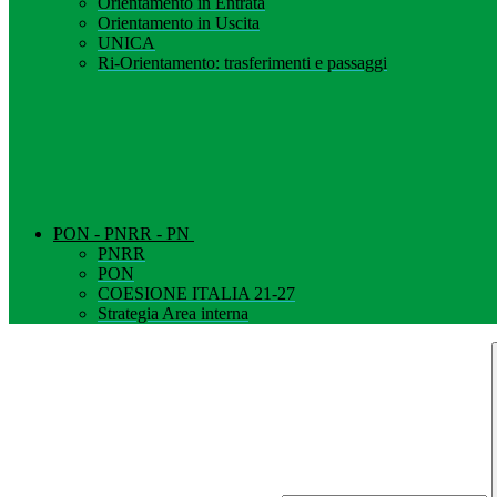
Orientamento in Entrata
Orientamento in Uscita
UNICA
Ri-Orientamento: trasferimenti e passaggi
PON - PNRR - PN
PNRR
PON
COESIONE ITALIA 21-27
Strategia Area interna