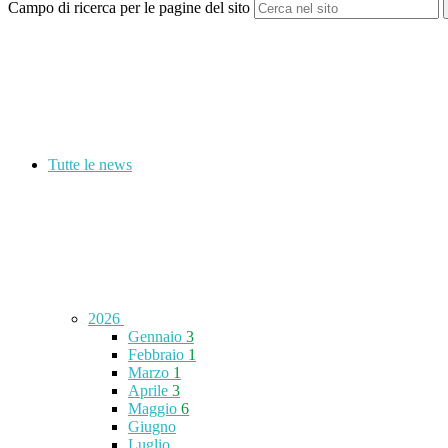
Campo di ricerca per le pagine del sito
Tutte le news
2026
Gennaio
3
Febbraio
1
Marzo
1
Aprile
3
Maggio
6
Giugno
Luglio