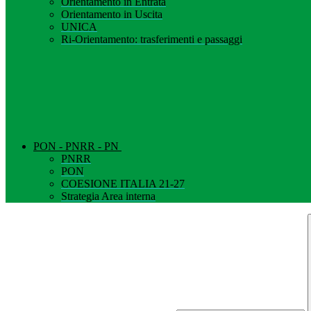
Orientamento in Entrata
Orientamento in Uscita
UNICA
Ri-Orientamento: trasferimenti e passaggi
PON - PNRR - PN
PNRR
PON
COESIONE ITALIA 21-27
Strategia Area interna