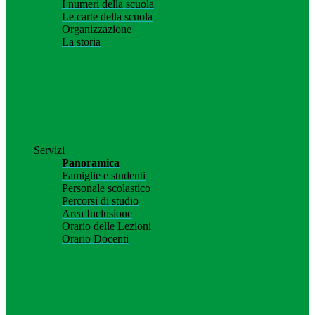
I numeri della scuola
Le carte della scuola
Organizzazione
La storia
Servizi
Panoramica
Famiglie e studenti
Personale scolastico
Percorsi di studio
Area Inclusione
Orario delle Lezioni
Orario Docenti