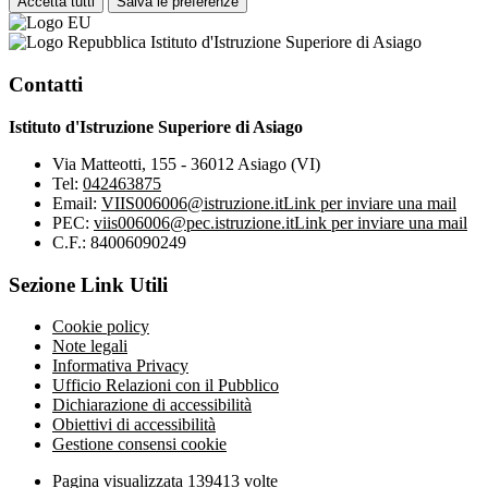
Accetta tutti
Salva le preferenze
Istituto d'Istruzione Superiore di Asiago
Contatti
Istituto d'Istruzione Superiore di Asiago
Via Matteotti, 155 - 36012 Asiago (VI)
Tel:
042463875
Email:
VIIS006006@istruzione.it
Link per inviare una mail
PEC:
viis006006@pec.istruzione.it
Link per inviare una mail
C.F.: 84006090249
Sezione Link Utili
Cookie policy
Note legali
Informativa Privacy
Ufficio Relazioni con il Pubblico
Dichiarazione di accessibilità
Obiettivi di accessibilità
Gestione consensi cookie
Pagina visualizzata
139413
volte