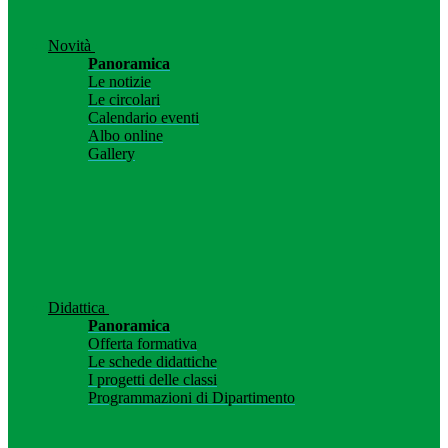
Novità
Panoramica
Le notizie
Le circolari
Calendario eventi
Albo online
Gallery
Didattica
Panoramica
Offerta formativa
Le schede didattiche
I progetti delle classi
Programmazioni di Dipartimento