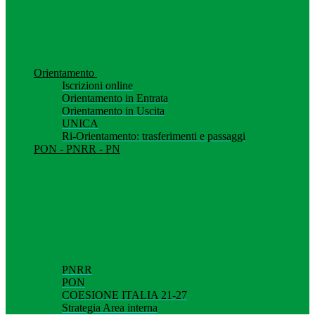
Orientamento
Iscrizioni online
Orientamento in Entrata
Orientamento in Uscita
UNICA
Ri-Orientamento: trasferimenti e passaggi
PON - PNRR - PN
PNRR
PON
COESIONE ITALIA 21-27
Strategia Area interna