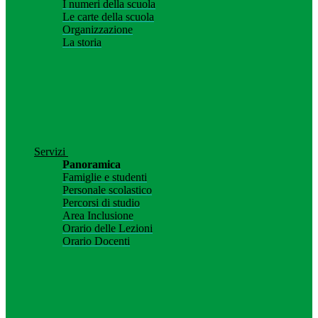
I numeri della scuola
Le carte della scuola
Organizzazione
La storia
Servizi
Panoramica
Famiglie e studenti
Personale scolastico
Percorsi di studio
Area Inclusione
Orario delle Lezioni
Orario Docenti