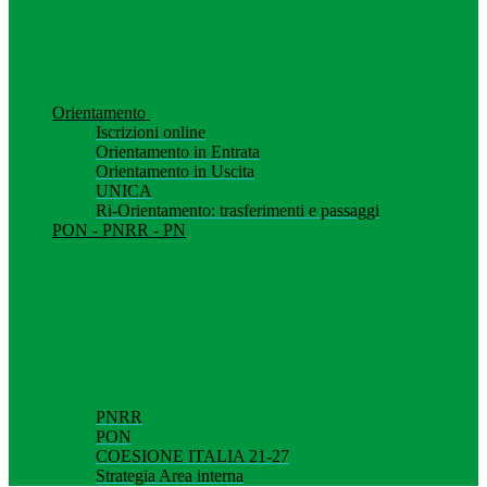
Orientamento
Iscrizioni online
Orientamento in Entrata
Orientamento in Uscita
UNICA
Ri-Orientamento: trasferimenti e passaggi
PON - PNRR - PN
PNRR
PON
COESIONE ITALIA 21-27
Strategia Area interna