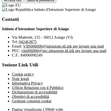
Accetta tutti
Salva le preferenze
Istituto d'Istruzione Superiore di Asiago
Contatti
Istituto d'Istruzione Superiore di Asiago
Via Matteotti, 155 - 36012 Asiago (VI)
Tel:
042463875
Email:
VIIS006006@istruzione.it
Link per inviare una mail
PEC:
viis006006@pec.istruzione.it
Link per inviare una mail
C.F.: 84006090249
Sezione Link Utili
Cookie policy
Note legali
Informativa Privacy
Ufficio Relazioni con il Pubblico
Dichiarazione di accessibilità
Obiettivi di accessibilità
Gestione consensi cookie
Pagina visualizzata
139846
volte