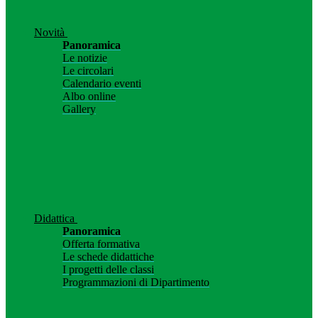
Novità
Panoramica
Le notizie
Le circolari
Calendario eventi
Albo online
Gallery
Didattica
Panoramica
Offerta formativa
Le schede didattiche
I progetti delle classi
Programmazioni di Dipartimento