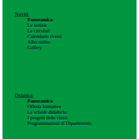
Novità
Panoramica
Le notizie
Le circolari
Calendario eventi
Albo online
Gallery
Didattica
Panoramica
Offerta formativa
Le schede didattiche
I progetti delle classi
Programmazioni di Dipartimento