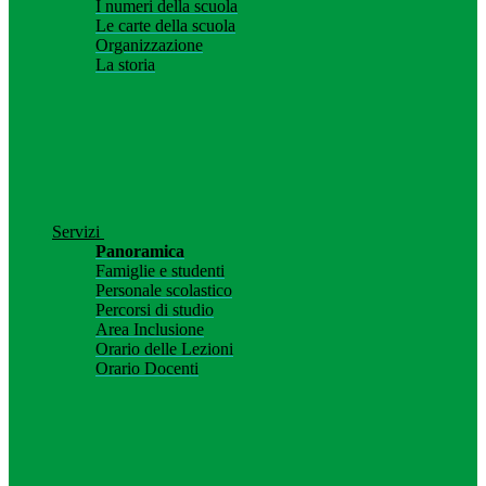
I numeri della scuola
Le carte della scuola
Organizzazione
La storia
Servizi
Panoramica
Famiglie e studenti
Personale scolastico
Percorsi di studio
Area Inclusione
Orario delle Lezioni
Orario Docenti