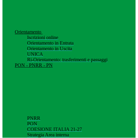
Orientamento
Iscrizioni online
Orientamento in Entrata
Orientamento in Uscita
UNICA
Ri-Orientamento: trasferimenti e passaggi
PON - PNRR - PN
PNRR
PON
COESIONE ITALIA 21-27
Strategia Area interna