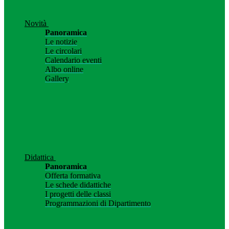
Novità
Panoramica
Le notizie
Le circolari
Calendario eventi
Albo online
Gallery
Didattica
Panoramica
Offerta formativa
Le schede didattiche
I progetti delle classi
Programmazioni di Dipartimento