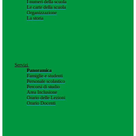
I numeri della scuola
Le carte della scuola
Organizzazione
La storia
Servizi
Panoramica
Famiglie e studenti
Personale scolastico
Percorsi di studio
Area Inclusione
Orario delle Lezioni
Orario Docenti