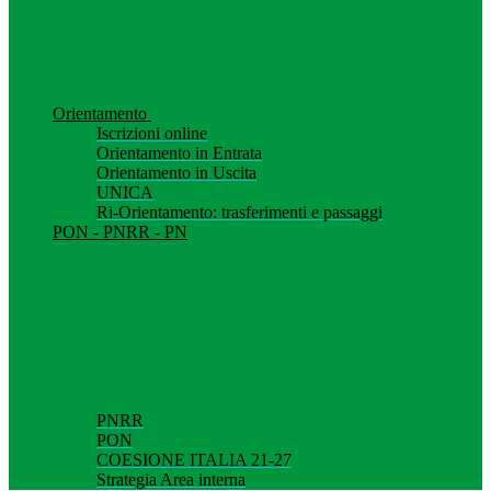
Orientamento
Iscrizioni online
Orientamento in Entrata
Orientamento in Uscita
UNICA
Ri-Orientamento: trasferimenti e passaggi
PON - PNRR - PN
PNRR
PON
COESIONE ITALIA 21-27
Strategia Area interna