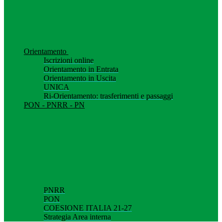
Orientamento
Iscrizioni online
Orientamento in Entrata
Orientamento in Uscita
UNICA
Ri-Orientamento: trasferimenti e passaggi
PON - PNRR - PN
PNRR
PON
COESIONE ITALIA 21-27
Strategia Area interna