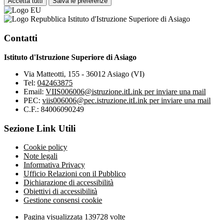
Accetta tutti
Salva le preferenze
Istituto d'Istruzione Superiore di Asiago
Contatti
Istituto d'Istruzione Superiore di Asiago
Via Matteotti, 155 - 36012 Asiago (VI)
Tel:
042463875
Email:
VIIS006006@istruzione.it
Link per inviare una mail
PEC:
viis006006@pec.istruzione.it
Link per inviare una mail
C.F.: 84006090249
Sezione Link Utili
Cookie policy
Note legali
Informativa Privacy
Ufficio Relazioni con il Pubblico
Dichiarazione di accessibilità
Obiettivi di accessibilità
Gestione consensi cookie
Pagina visualizzata
139728
volte