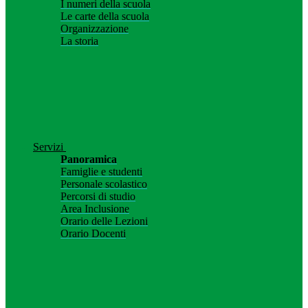
I numeri della scuola
Le carte della scuola
Organizzazione
La storia
Servizi
Panoramica
Famiglie e studenti
Personale scolastico
Percorsi di studio
Area Inclusione
Orario delle Lezioni
Orario Docenti