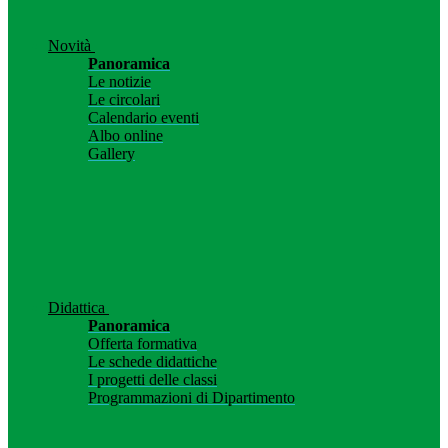
Novità
Panoramica
Le notizie
Le circolari
Calendario eventi
Albo online
Gallery
Didattica
Panoramica
Offerta formativa
Le schede didattiche
I progetti delle classi
Programmazioni di Dipartimento