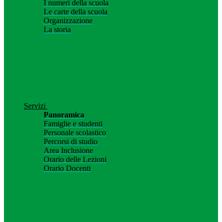
I numeri della scuola
Le carte della scuola
Organizzazione
La storia
Servizi
Panoramica
Famiglie e studenti
Personale scolastico
Percorsi di studio
Area Inclusione
Orario delle Lezioni
Orario Docenti