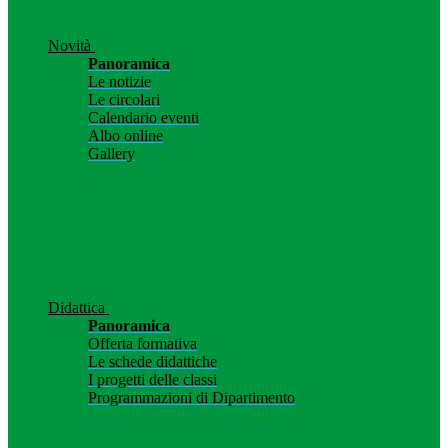
Novità
Panoramica
Le notizie
Le circolari
Calendario eventi
Albo online
Gallery
Didattica
Panoramica
Offerta formativa
Le schede didattiche
I progetti delle classi
Programmazioni di Dipartimento