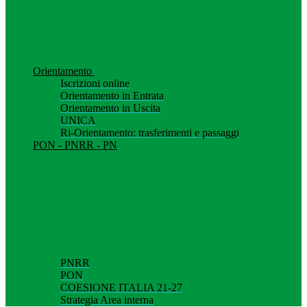
Orientamento
Iscrizioni online
Orientamento in Entrata
Orientamento in Uscita
UNICA
Ri-Orientamento: trasferimenti e passaggi
PON - PNRR - PN
PNRR
PON
COESIONE ITALIA 21-27
Strategia Area interna