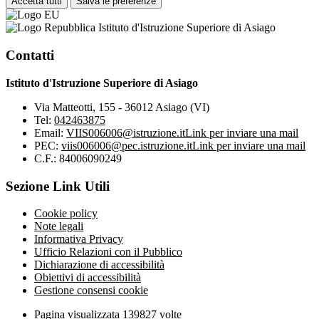
Accetta tutti
Salva le preferenze
Istituto d'Istruzione Superiore di Asiago
Contatti
Istituto d'Istruzione Superiore di Asiago
Via Matteotti, 155 - 36012 Asiago (VI)
Tel:
042463875
Email:
VIIS006006@istruzione.it
Link per inviare una mail
PEC:
viis006006@pec.istruzione.it
Link per inviare una mail
C.F.: 84006090249
Sezione Link Utili
Cookie policy
Note legali
Informativa Privacy
Ufficio Relazioni con il Pubblico
Dichiarazione di accessibilità
Obiettivi di accessibilità
Gestione consensi cookie
Pagina visualizzata
139827
volte