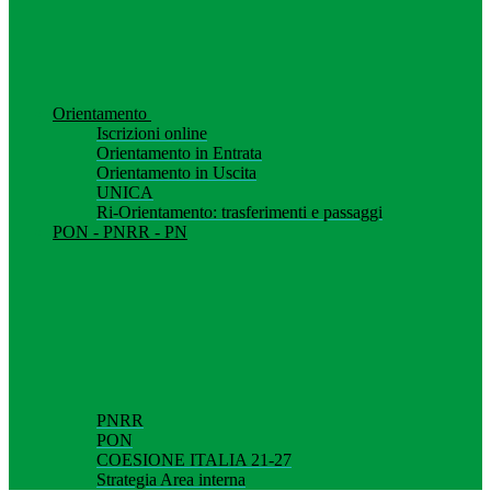
Orientamento
Iscrizioni online
Orientamento in Entrata
Orientamento in Uscita
UNICA
Ri-Orientamento: trasferimenti e passaggi
PON - PNRR - PN
PNRR
PON
COESIONE ITALIA 21-27
Strategia Area interna