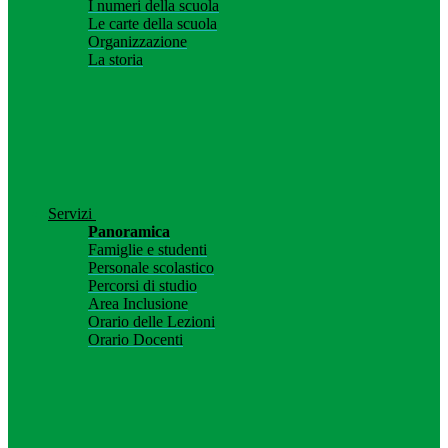
I numeri della scuola
Le carte della scuola
Organizzazione
La storia
Servizi
Panoramica
Famiglie e studenti
Personale scolastico
Percorsi di studio
Area Inclusione
Orario delle Lezioni
Orario Docenti