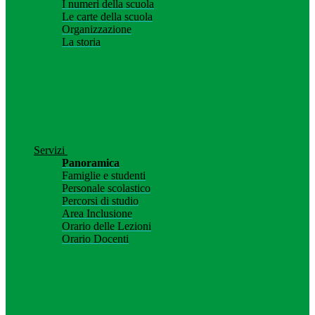
I numeri della scuola
Le carte della scuola
Organizzazione
La storia
Servizi
Panoramica
Famiglie e studenti
Personale scolastico
Percorsi di studio
Area Inclusione
Orario delle Lezioni
Orario Docenti