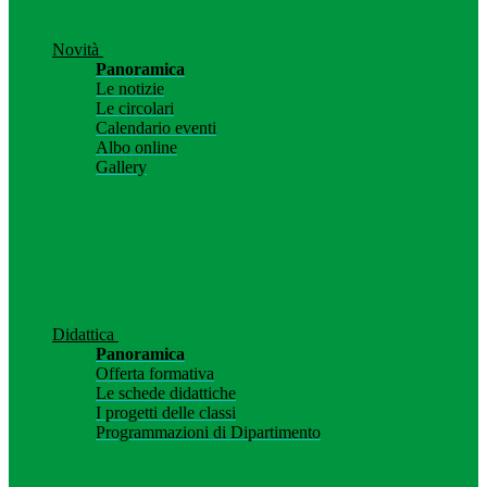
Novità
Panoramica
Le notizie
Le circolari
Calendario eventi
Albo online
Gallery
Didattica
Panoramica
Offerta formativa
Le schede didattiche
I progetti delle classi
Programmazioni di Dipartimento