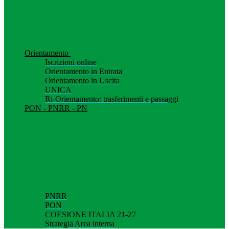
Orientamento
Iscrizioni online
Orientamento in Entrata
Orientamento in Uscita
UNICA
Ri-Orientamento: trasferimenti e passaggi
PON - PNRR - PN
PNRR
PON
COESIONE ITALIA 21-27
Strategia Area interna