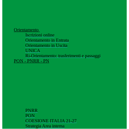
Orientamento
Iscrizioni online
Orientamento in Entrata
Orientamento in Uscita
UNICA
Ri-Orientamento: trasferimenti e passaggi
PON - PNRR - PN
PNRR
PON
COESIONE ITALIA 21-27
Strategia Area interna