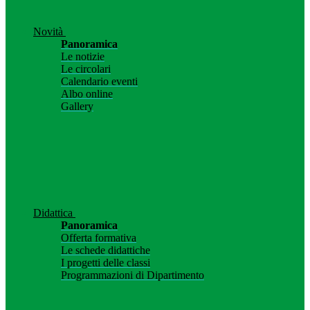
Novità
Panoramica
Le notizie
Le circolari
Calendario eventi
Albo online
Gallery
Didattica
Panoramica
Offerta formativa
Le schede didattiche
I progetti delle classi
Programmazioni di Dipartimento