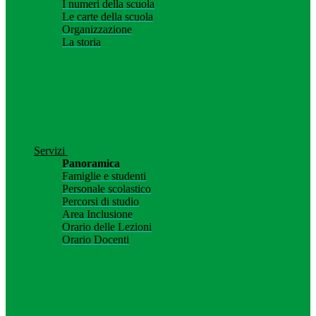
I numeri della scuola
Le carte della scuola
Organizzazione
La storia
Servizi
Panoramica
Famiglie e studenti
Personale scolastico
Percorsi di studio
Area Inclusione
Orario delle Lezioni
Orario Docenti