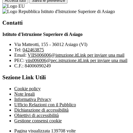
Accetta tutti
Salva le preferenze
Istituto d'Istruzione Superiore di Asiago
Contatti
Istituto d'Istruzione Superiore di Asiago
Via Matteotti, 155 - 36012 Asiago (VI)
Tel:
042463875
Email:
VIIS006006@istruzione.it
Link per inviare una mail
PEC:
viis006006@pec.istruzione.it
Link per inviare una mail
C.F.: 84006090249
Sezione Link Utili
Cookie policy
Note legali
Informativa Privacy
Ufficio Relazioni con il Pubblico
Dichiarazione di accessibilità
Obiettivi di accessibilità
Gestione consensi cookie
Pagina visualizzata
139708
volte