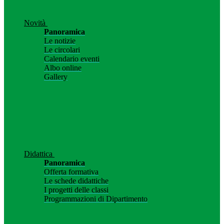
Novità
Panoramica
Le notizie
Le circolari
Calendario eventi
Albo online
Gallery
Didattica
Panoramica
Offerta formativa
Le schede didattiche
I progetti delle classi
Programmazioni di Dipartimento