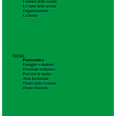
I numeri della scuola
Le carte della scuola
Organizzazione
La storia
Servizi
Panoramica
Famiglie e studenti
Personale scolastico
Percorsi di studio
Area Inclusione
Orario delle Lezioni
Orario Docenti