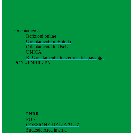
Orientamento
Iscrizioni online
Orientamento in Entrata
Orientamento in Uscita
UNICA
Ri-Orientamento: trasferimenti e passaggi
PON - PNRR - PN
PNRR
PON
COESIONE ITALIA 21-27
Strategia Area interna