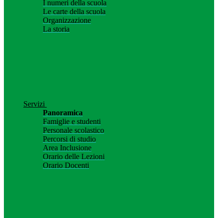
I numeri della scuola
Le carte della scuola
Organizzazione
La storia
Servizi
Panoramica
Famiglie e studenti
Personale scolastico
Percorsi di studio
Area Inclusione
Orario delle Lezioni
Orario Docenti