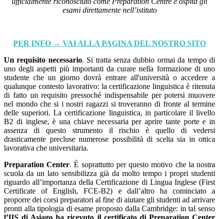
ufficialmente riconosciuto come Preparation Centre e ospita
gli
esami direttamente nell’istituto
PER INFO → VAI ALLA PAGINA DEL NOSTRO SITO
Un requisito necessario
. Si tratta senza dubbio ormai da tempo di
uno degli aspetti più importanti da curare nella formazione di uno
studente che un giorno dovrà entrare all'università o accedere a
qualunque contesto lavorativo: la certificazione linguistica è ritenuta
di fatto un requisito pressoché indispensabile per potersi muovere
nel mondo che si i nostri ragazzi si troveranno di fronte al termine
delle superiori. La certificazione linguistica, in particolare il livello
B2 di inglese, è una chiave necessaria per aprire tante porte e in
assenza di questo strumento il rischio è quello di vedersi
drasticamente precluse numerose possibilità di scelta
sia in ottica
lavorativa che universitaria.
Preparation Center
. È soprattutto per questo motivo che la nostra
scuola da un lato sensibilizza già da molto tempo i propri studenti
riguardo all’importanza della Certificazione di Lingua Inglese (First
Certificate of English, FCE-B2) e dall’altro ha cominciato a
proporre dei corsi preparatori al fine di aiutare gli studenti ad arrivare
pronti alla tipologia di esame proposto dalla Cambridge: in tal senso
l’IIS di Asiago ha ricevuto il certificato di Preparation Center