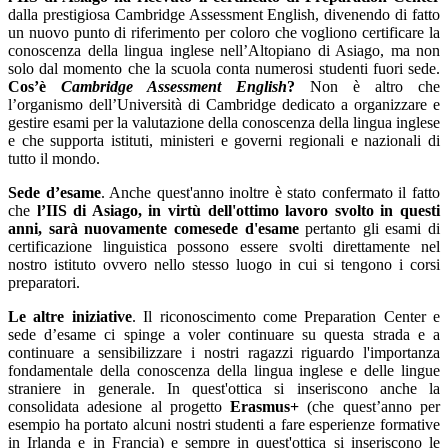
dalla prestigiosa Cambridge Assessment English, divenendo di fatto
un nuovo punto di riferimento per coloro che vogliono certificare la
conoscenza della lingua inglese nell’Altopiano di Asiago, ma non
solo dal momento che la scuola conta numerosi studenti fuori sede.
Cos’è
Cambridge Assessment English
?
Non è altro che
l’organismo dell’Università di Cambridge dedicato a organizzare e
gestire esami per la valutazione della conoscenza della lingua inglese
e che supporta istituti, ministeri e governi regionali e nazionali di
tutto il mondo.
Sede d’esame
. Anche quest'anno inoltre è stato confermato il fatto
che
l’IIS di Asiago, in virtù dell'ottimo lavoro svolto in questi
anni, sarà nuovamente comesede d'esame
pertanto gli esami di
certificazione linguistica possono essere svolti direttamente nel
nostro istituto ovvero nello stesso luogo in cui si tengono i corsi
preparatori.
Le altre iniziative
. Il riconoscimento come Preparation Center e
sede d’esame ci spinge a voler continuare su questa strada e a
continuare a sensibilizzare i nostri ragazzi riguardo l'importanza
fondamentale della conoscenza della lingua inglese e delle lingue
straniere in generale. In quest'ottica
si inseriscono anche la
consolidata adesione al progetto
Erasmus+
(che quest’anno per
esempio ha portato alcuni nostri studenti a fare esperienze formative
in Irlanda e in Francia) e sempre in quest'ottica
si inseriscono le