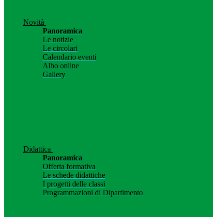
Novità
Panoramica
Le notizie
Le circolari
Calendario eventi
Albo online
Gallery
Didattica
Panoramica
Offerta formativa
Le schede didattiche
I progetti delle classi
Programmazioni di Dipartimento