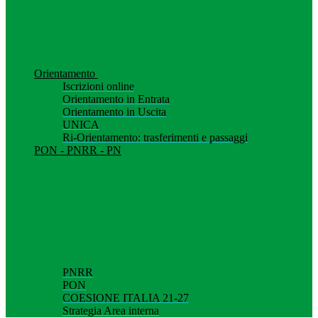
Orientamento
Iscrizioni online
Orientamento in Entrata
Orientamento in Uscita
UNICA
Ri-Orientamento: trasferimenti e passaggi
PON - PNRR - PN
PNRR
PON
COESIONE ITALIA 21-27
Strategia Area interna