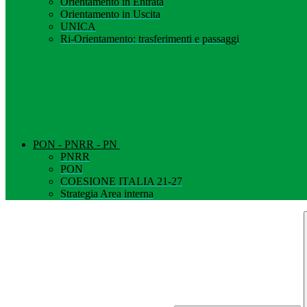
Orientamento in Entrata
Orientamento in Uscita
UNICA
Ri-Orientamento: trasferimenti e passaggi
PON - PNRR - PN
PNRR
PON
COESIONE ITALIA 21-27
Strategia Area interna