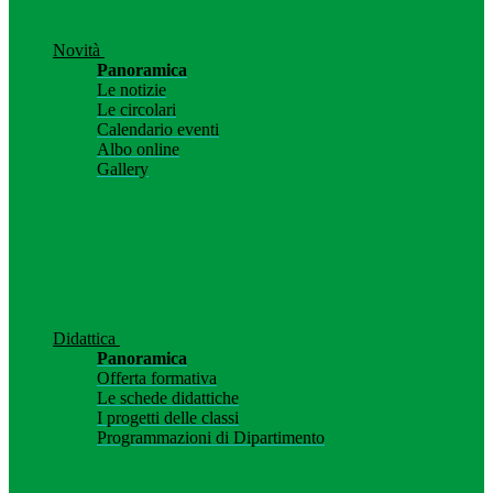
Novità
Panoramica
Le notizie
Le circolari
Calendario eventi
Albo online
Gallery
Didattica
Panoramica
Offerta formativa
Le schede didattiche
I progetti delle classi
Programmazioni di Dipartimento