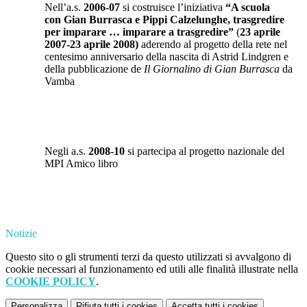
Nell’a.s.
2006-07
si costruisce l’iniziativa
“
A scuola
con
Gian Burrasca e
Pippi Calzelunghe,
trasgredire
per imparare … imparare a trasgredire”
(
23 aprile
2007-23 aprile 2008)
aderendo al progetto della rete
nel
centesimo anniversario della nascita di Astrid Lindgren e
della pubblicazione de
Il Giornalino di Gian Burrasca
da
Vamba
Negli a.s.
2008-10
si partecipa al
progetto nazionale del
MPI
Amico libro
Notizie
Questo sito o gli strumenti terzi da questo utilizzati si avvalgono di
cookie necessari al funzionamento ed utili alle finalità illustrate nella
COOKIE POLICY
.
Personalizza
Rifiuta tutti
i cookies
Accetta tutti
i cookies