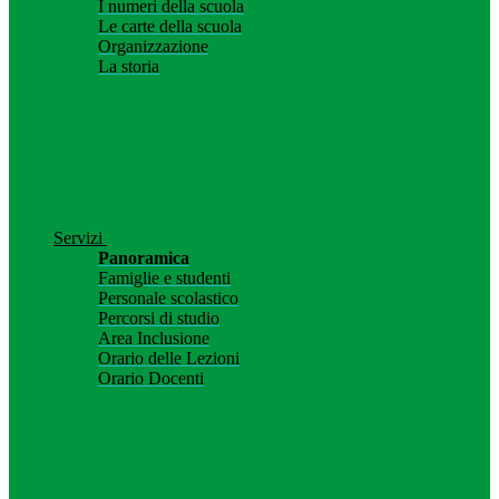
I numeri della scuola
Le carte della scuola
Organizzazione
La storia
Servizi
Panoramica
Famiglie e studenti
Personale scolastico
Percorsi di studio
Area Inclusione
Orario delle Lezioni
Orario Docenti