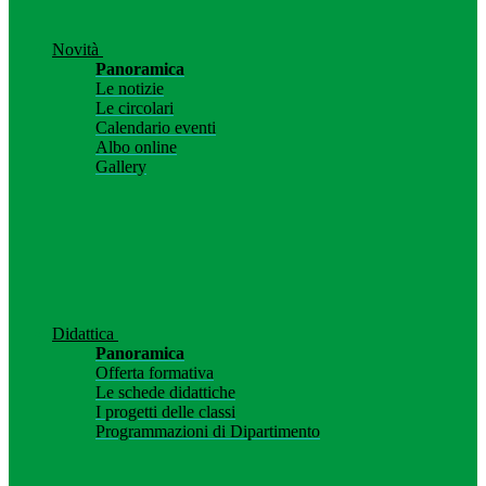
Novità
Panoramica
Le notizie
Le circolari
Calendario eventi
Albo online
Gallery
Didattica
Panoramica
Offerta formativa
Le schede didattiche
I progetti delle classi
Programmazioni di Dipartimento