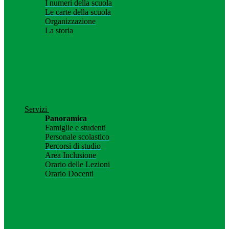
I numeri della scuola
Le carte della scuola
Organizzazione
La storia
Servizi
Panoramica
Famiglie e studenti
Personale scolastico
Percorsi di studio
Area Inclusione
Orario delle Lezioni
Orario Docenti