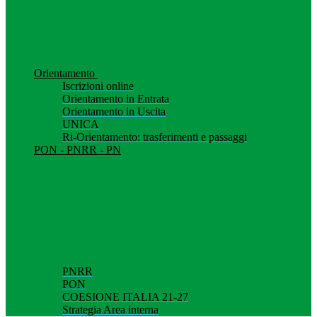
Orientamento
Iscrizioni online
Orientamento in Entrata
Orientamento in Uscita
UNICA
Ri-Orientamento: trasferimenti e passaggi
PON - PNRR - PN
PNRR
PON
COESIONE ITALIA 21-27
Strategia Area interna