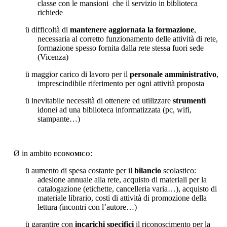
classe con le mansioni
che il servizio in biblioteca
richiede
ü
difficoltà di
mantenere aggiornata la formazione
,
necessaria al corretto funzionamento delle attività di rete,
formazione spesso fornita dalla rete stessa fuori sede
(Vicenza)
ü
maggior carico di lavoro per il
personale amministrativo
,
imprescindibile riferimento per ogni attività proposta
ü
inevitabile necessità di ottenere ed utilizzare
strumenti
idonei ad una biblioteca informatizzata (pc, wifi,
stampante…)
Ø
in ambito
economico
:
ü
aumento di spesa costante per il
bilancio
scolastico:
adesione annuale alla rete, acquisto di materiali per la
catalogazione (etichette, cancelleria varia…), acquisto di
materiale librario, costi di attività di promozione della
lettura (incontri con l’autore…)
ü
garantire con
incarichi specifici
il riconoscimento per la