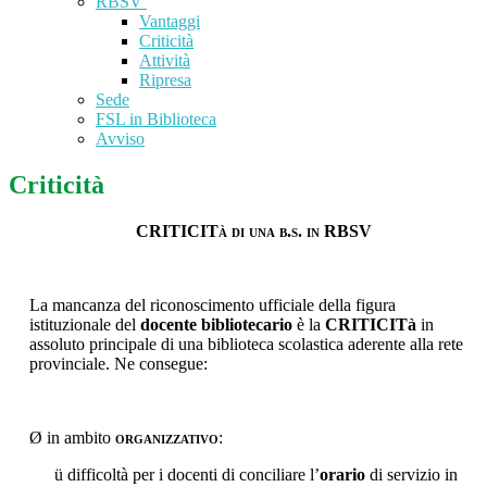
RBSV
Vantaggi
Criticità
Attività
Ripresa
Sede
FSL in Biblioteca
Avviso
Criticità
CRITICITà
di una b.s. in RBSV
La mancanza del riconoscimento ufficiale della figura
istituzionale del
docente bibliotecario
è la
CRITICITà
in
assoluto principale di una biblioteca scolastica aderente alla rete
provinciale. Ne consegue:
Ø
in ambito
organizzativo
:
ü
difficoltà per i docenti di conciliare l’
orario
di servizio in