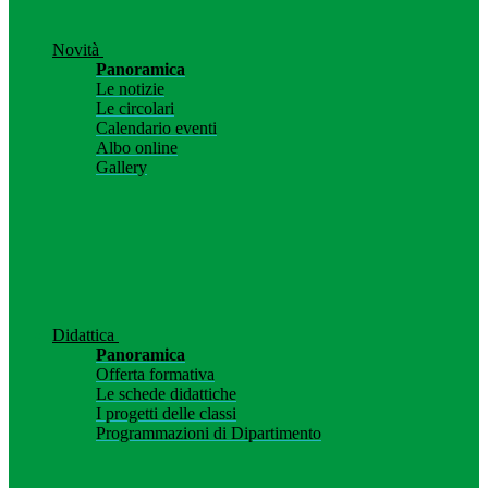
Novità
Panoramica
Le notizie
Le circolari
Calendario eventi
Albo online
Gallery
Didattica
Panoramica
Offerta formativa
Le schede didattiche
I progetti delle classi
Programmazioni di Dipartimento