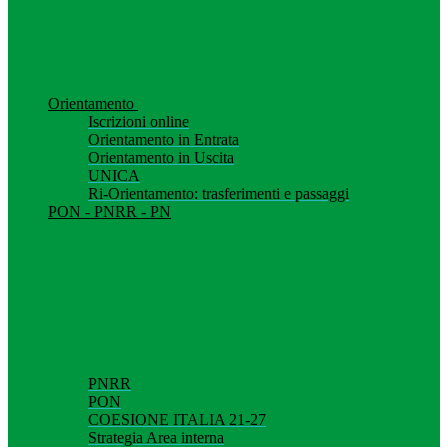
Orientamento
Iscrizioni online
Orientamento in Entrata
Orientamento in Uscita
UNICA
Ri-Orientamento: trasferimenti e passaggi
PON - PNRR - PN
PNRR
PON
COESIONE ITALIA 21-27
Strategia Area interna