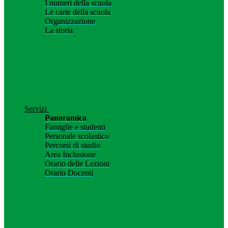
I numeri della scuola
Le carte della scuola
Organizzazione
La storia
Servizi
Panoramica
Famiglie e studenti
Personale scolastico
Percorsi di studio
Area Inclusione
Orario delle Lezioni
Orario Docenti