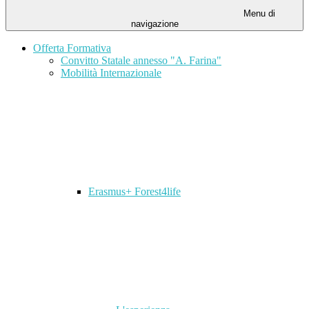
Menu di
navigazione
Offerta Formativa
Convitto Statale annesso "A. Farina"
Mobilità Internazionale
Erasmus+ Forest4life