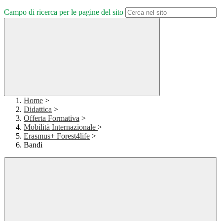
Campo di ricerca per le pagine del sito
Home
>
Didattica
>
Offerta Formativa
>
Mobilità Internazionale
>
Erasmus+ Forest4life
>
Bandi