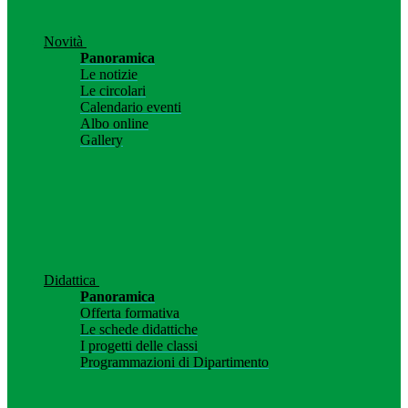
Novità
Panoramica
Le notizie
Le circolari
Calendario eventi
Albo online
Gallery
Didattica
Panoramica
Offerta formativa
Le schede didattiche
I progetti delle classi
Programmazioni di Dipartimento