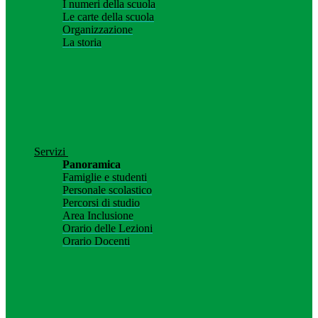
I numeri della scuola
Le carte della scuola
Organizzazione
La storia
Servizi
Panoramica
Famiglie e studenti
Personale scolastico
Percorsi di studio
Area Inclusione
Orario delle Lezioni
Orario Docenti