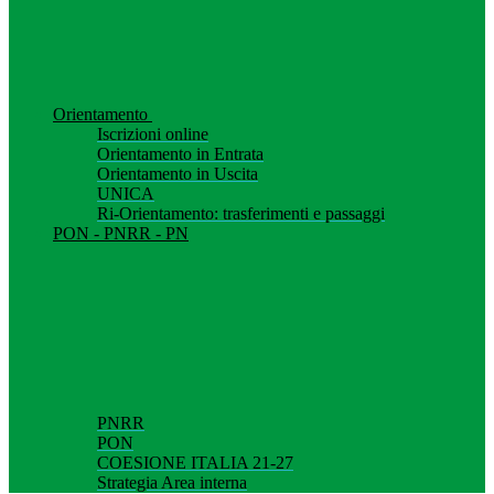
Orientamento
Iscrizioni online
Orientamento in Entrata
Orientamento in Uscita
UNICA
Ri-Orientamento: trasferimenti e passaggi
PON - PNRR - PN
PNRR
PON
COESIONE ITALIA 21-27
Strategia Area interna