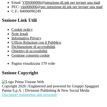
Email:
VIIS006006@istruzione.it
Link per inviare una mail
PEC:
viis006006@pec.istruzione.it
Link per inviare una mail
C.F.: 84006090249
Sezione Link Utili
Cookie policy
Note legali
Informativa Privacy
Ufficio Relazioni con il Pubblico
Dichiarazione di accessibilità
Obiettivi di accessibilità
Gestione consensi cookie
Pagina visualizzata
579
volte
Sezione Copyright
Copyright 2026 | Engineered and powered by Gruppo Spaggiari
Parma S.p.A. | Divisione Publishing & New Social Media
Disclaimer trattamento dati personali