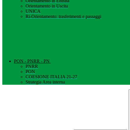
Orientamento in Entrata
Orientamento in Uscita
UNICA
Ri-Orientamento: trasferimenti e passaggi
PON - PNRR - PN
PNRR
PON
COESIONE ITALIA 21-27
Strategia Area interna