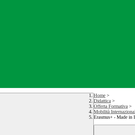
Home
>
Didattica
>
Offerta Formativa
>
Mobilità Internaziona
Erasmus+ - Made in 