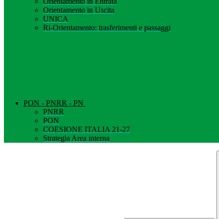
Orientamento in Entrata
Orientamento in Uscita
UNICA
Ri-Orientamento: trasferimenti e passaggi
PON - PNRR - PN
PNRR
PON
COESIONE ITALIA 21-27
Strategia Area interna