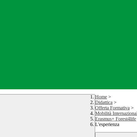
Home
>
Didattica
>
Offerta Formativa
>
Mobilità Internaziona
Erasmus+ Forest4life
L'esperienza