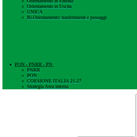
Orientamento in Entrata
Orientamento in Uscita
UNICA
Ri-Orientamento: trasferimenti e passaggi
PON - PNRR - PN
PNRR
PON
COESIONE ITALIA 21-27
Strategia Area interna