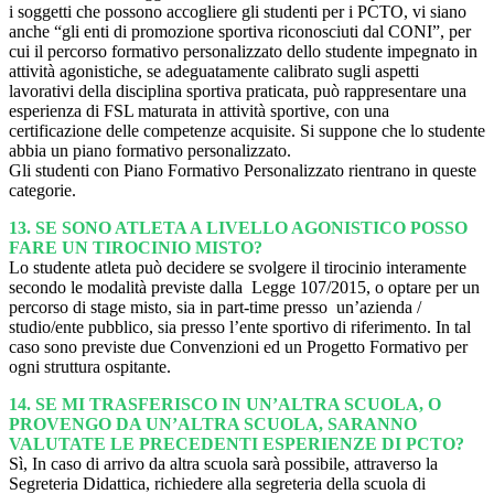
i soggetti che possono accogliere gli studenti per i PCTO, vi siano
anche “gli enti di promozione sportiva riconosciuti dal CONI”, per
cui il percorso formativo personalizzato dello studente impegnato in
attività agonistiche, se adeguatamente calibrato sugli aspetti
lavorativi della disciplina sportiva praticata, può rappresentare una
esperienza di FSL maturata in attività sportive, con una
certificazione delle competenze acquisite. Si suppone che lo studente
abbia un piano formativo personalizzato.
Gli studenti con Piano Formativo Personalizzato rientrano in queste
categorie.
13.
SE SONO ATLETA A LIVELLO AGONISTICO POSSO
FARE UN TIROCINIO MISTO?
Lo studente atleta può decidere se svolgere il tirocinio interamente
secondo le modalità previste dalla Legge 107/2015, o optare per un
percorso di stage misto, sia in part-time presso un’azienda /
studio/ente pubblico, sia presso l’ente sportivo di riferimento.
In tal
caso sono previste due Convenzioni ed un Progetto Formativo per
ogni struttura ospitante.
14.
SE MI TRASFERISCO IN UN’ALTRA SCUOLA, O
PROVENGO DA UN’ALTRA SCUOLA, SARANNO
VALUTATE LE PRECEDENTI ESPERIENZE DI PCTO?
Sì, In caso di arrivo da altra scuola sarà possibile, attraverso la
Segreteria Didattica, richiedere alla segreteria della scuola di