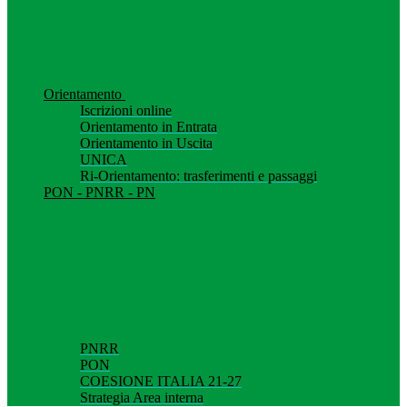
Orientamento
Iscrizioni online
Orientamento in Entrata
Orientamento in Uscita
UNICA
Ri-Orientamento: trasferimenti e passaggi
PON - PNRR - PN
PNRR
PON
COESIONE ITALIA 21-27
Strategia Area interna