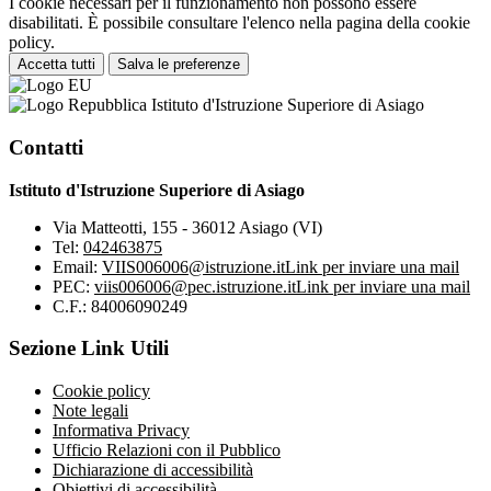
I cookie necessari per il funzionamento non possono essere
disabilitati. È possibile consultare l'elenco nella pagina della cookie
policy.
Accetta tutti
Salva le preferenze
Istituto d'Istruzione Superiore di Asiago
Contatti
Istituto d'Istruzione Superiore di Asiago
Via Matteotti, 155 - 36012 Asiago (VI)
Tel:
042463875
Email:
VIIS006006@istruzione.it
Link per inviare una mail
PEC:
viis006006@pec.istruzione.it
Link per inviare una mail
C.F.: 84006090249
Sezione Link Utili
Cookie policy
Note legali
Informativa Privacy
Ufficio Relazioni con il Pubblico
Dichiarazione di accessibilità
Obiettivi di accessibilità