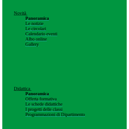
Novità
Panoramica
Le notizie
Le circolari
Calendario eventi
Albo online
Gallery
Didattica
Panoramica
Offerta formativa
Le schede didattiche
I progetti delle classi
Programmazioni di Dipartimento