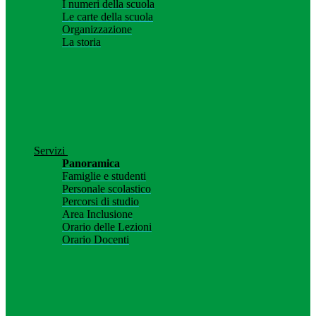
I numeri della scuola
Le carte della scuola
Organizzazione
La storia
Servizi
Panoramica
Famiglie e studenti
Personale scolastico
Percorsi di studio
Area Inclusione
Orario delle Lezioni
Orario Docenti