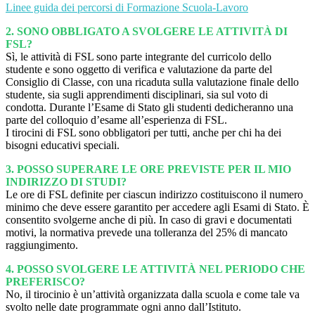
Linee guida dei percorsi di Formazione Scuola-Lavoro
2.
SONO OBBLIGATO A SVOLGERE LE ATTIVITÀ DI
FSL?
Sì, le attività di FSL sono parte integrante del curricolo dello
studente e sono oggetto di verifica e valutazione da parte del
Consiglio di Classe, con una ricaduta sulla valutazione finale dello
studente, sia sugli apprendimenti disciplinari, sia sul voto di
condotta. Durante l’Esame di Stato gli studenti dedicheranno una
parte del colloquio d’esame all’esperienza di FSL.
I tirocini di FSL sono obbligatori per tutti, anche per chi ha dei
bisogni educativi speciali.
3.
POSSO SUPERARE LE ORE PREVISTE PER IL MIO
INDIRIZZO DI STUDI?
Le ore di FSL definite per ciascun indirizzo costituiscono il numero
minimo che deve essere garantito per accedere agli Esami di Stato. È
consentito svolgerne anche di più. In caso di gravi e documentati
motivi, la normativa prevede una tolleranza del 25% di mancato
raggiungimento.
4.
POSSO SVOLGERE LE ATTIVITÀ NEL PERIODO CHE
PREFERISCO?
No, il tirocinio è un’attività organizzata dalla scuola e come tale va
svolto nelle date programmate ogni anno dall’Istituto.