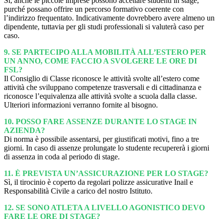
Sì, anche le piccole imprese possono accettare studenti in stage,
purché possano offrire un percorso formativo coerente con
l’indirizzo frequentato. Indicativamente dovrebbero avere almeno un
dipendente, tuttavia per gli studi professionali si valuterà caso per
caso.
9. S
E PARTECIPO ALLA MOBILITÀ ALL’ESTERO PER
UN ANNO, COME FACCIO A SVOLGERE LE ORE DI
FSL?
Il Consiglio di Classe riconosce le attività svolte all’estero come
attività che sviluppano competenze trasversali e di cittadinanza e
riconosce l’equivalenza alle attività svolte a scuola dalla classe.
Ulteriori informazioni verranno fornite al bisogno.
10. POSSO FARE ASSENZE DURANTE LO STAGE IN
AZIENDA?
Di norma è possibile assentarsi, per giustificati motivi, fino a tre
giorni. In caso di assenze prolungate lo studente recupererà i giorni
di assenza in coda al periodo di stage.
11. È PREVISTA UN’ASSICURAZIONE PER LO STAGE?
Sì, il tirocinio è coperto da regolari polizze assicurative Inail e
Responsabilità Civile a carico del nostro Istituto.
12. SE SONO ATLETA A LIVELLO AGONISTICO DEVO
FARE LE ORE DI STAGE?