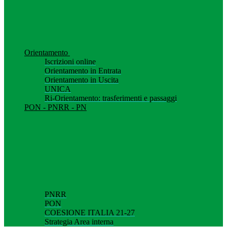
Orientamento
Iscrizioni online
Orientamento in Entrata
Orientamento in Uscita
UNICA
Ri-Orientamento: trasferimenti e passaggi
PON - PNRR - PN
PNRR
PON
COESIONE ITALIA 21-27
Strategia Area interna