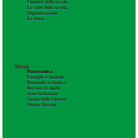
I numeri della scuola
Le carte della scuola
Organizzazione
La storia
Servizi
Panoramica
Famiglie e studenti
Personale scolastico
Percorsi di studio
Area Inclusione
Orario delle Lezioni
Orario Docenti