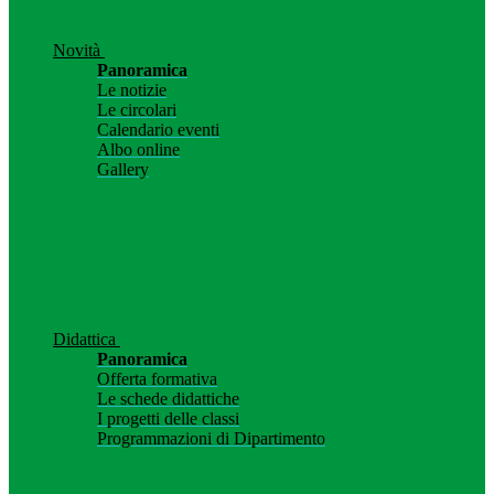
Novità
Panoramica
Le notizie
Le circolari
Calendario eventi
Albo online
Gallery
Didattica
Panoramica
Offerta formativa
Le schede didattiche
I progetti delle classi
Programmazioni di Dipartimento