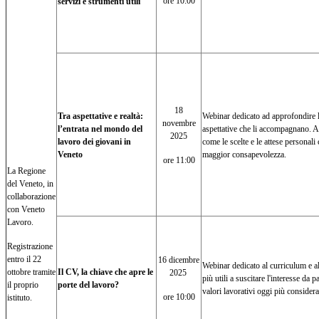
ore 10:00
servizi e strumenti utili
18
Tra aspettative e realtà:
Webinar dedicato ad approfondire l’
novembre
l’entrata nel mondo del
aspettative che li accompagnano. At
2025
lavoro dei giovani in
come le scelte e le attese personali
Veneto
maggior consapevolezza.
ore 11:00
La Regione
del Veneto, in
collaborazione
con Veneto
Lavoro.
Registrazione
entro il 22
16 dicembre
Webinar dedicato al curriculum e al
ottobre tramite
Il CV, la chiave che apre le
2025
più utili a suscitare l'interesse da
il proprio
porte del lavoro?
valori lavorativi oggi più considera
ore 10:00
istituto.