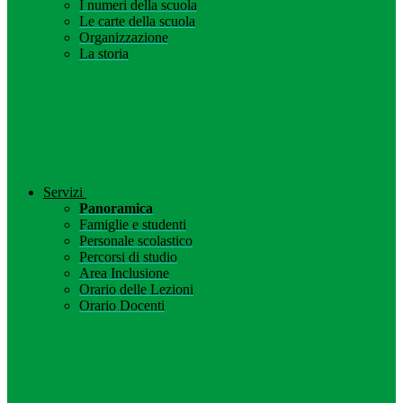
I numeri della scuola
Le carte della scuola
Organizzazione
La storia
Servizi
Panoramica
Famiglie e studenti
Personale scolastico
Percorsi di studio
Area Inclusione
Orario delle Lezioni
Orario Docenti