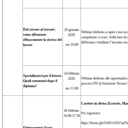
Dal cercare al trovare:
20 gennaio
Webinar dedicato a capire cosa suc
come affrontare
2026
competenze ci sono. Sulla base di al
efficacemente la ricerca del
differenza e facilitare l’incontro 
ore 10:00
lavoro
24 febbraio
Specializzarsi per il futuro.
Webinar dedicato alle opportunità d
2026
Quali strumenti dopo il
percorsi ITS di Istruzione Tecnica
diploma?
ore 11:00
Carriere in divisa (Esercito, Mar
26 febbraio
Per registrarsi:
16:00-17:30
https://forms.gle/5s6fUaTiSJ1qZ
Orientamento Forze