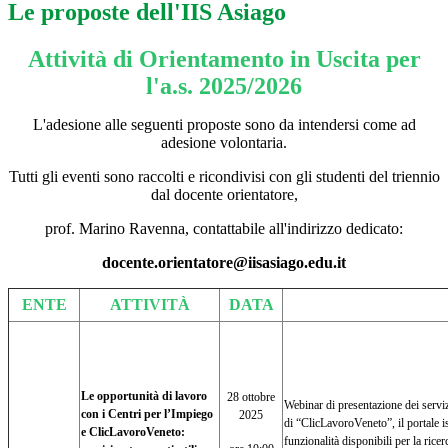
Le proposte dell'IIS Asiago
Attività di Orientamento in Uscita per
l'a.s. 2025/2026
L'adesione alle seguenti proposte sono da intendersi come ad
adesione volontaria.
Tutti gli eventi sono raccolti e ricondivisi con gli studenti del triennio
dal docente orientatore,
prof. Marino Ravenna, contattabile all'indirizzo dedicato:
docente.orientatore@iisasiago.edu.it
ENTE
ATTIVITÀ
DATA
Le opportunità di lavoro
28 ottobre
Webinar di presentazione dei servizi 
con i Centri per l’Impiego
2025
di “ClicLavoroVeneto”, il portale i
e ClicLavoroVeneto:
funzionalità disponibili per la rice