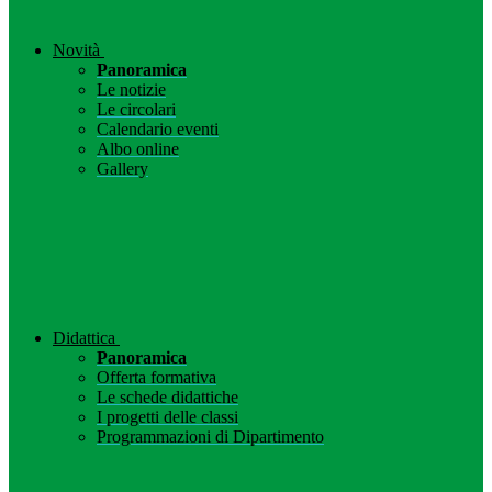
Novità
Panoramica
Le notizie
Le circolari
Calendario eventi
Albo online
Gallery
Didattica
Panoramica
Offerta formativa
Le schede didattiche
I progetti delle classi
Programmazioni di Dipartimento