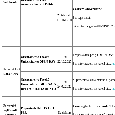
AssOrienta
Armate e Forze di Polizia
Carriere Universitarie
24 febbraio
Per registrarsi:
16:00-17:30
https://forms.gle/5s6fUaTiSJ1qZ
Proposta date per gli OPEN DAY offe
Orientamento Facoltà
Dal
Universitarie: OPEN DAY
22/10/2025
Per informazioni visitare il sito:
htt
Università di
BOLOGNA
Orientamento Facoltà
Si presenterà, dalla mattina al pome
Dal
Universitarie: GIORNATA
24/02/2026
Per informazioni visitare il sito:
ht
DELL’ORIENTAMENTO
Università
Cosa voglio fare da grande? Orien
Proposta di INCONTRO
degli Studi
PER
Da definire
Se interessati trovate le informazio