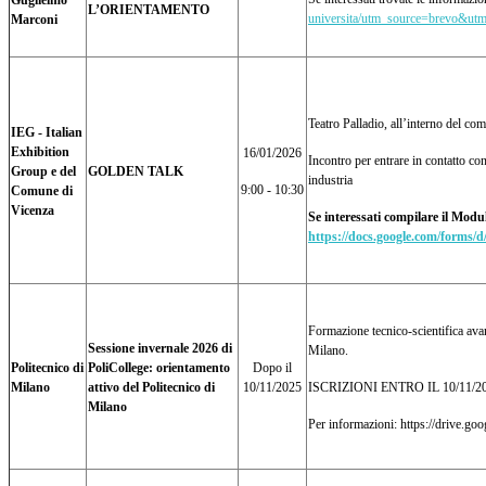
Guglielmo
L’ORIENTAMENTO
universita/utm_source=brevo&u
Marconi
Teatro Palladio, all’interno del co
IEG - Italian
Exhibition
16/01/2026
Incontro per entrare in contatto con
Group e del
GOLDEN TALK
industria
9:00 - 10:30
Comune di
Vicenza
Se interessati compilare il Modul
https://docs.google.com/f
Formazione tecnico-scientifica avanz
Sessione invernale 2026 di
Milano.
Politecnico di
PoliCollege: orientamento
Dopo il
Milano
attivo del Politecnico di
10/11/2025
ISCRIZIONI ENTRO IL 10/11/2
Milano
Per informazioni: https://drive