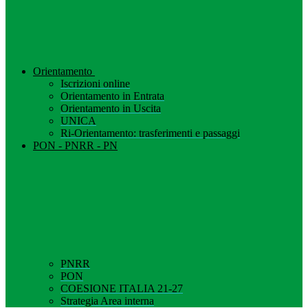
Orientamento
Iscrizioni online
Orientamento in Entrata
Orientamento in Uscita
UNICA
Ri-Orientamento: trasferimenti e passaggi
PON - PNRR - PN
PNRR
PON
COESIONE ITALIA 21-27
Strategia Area interna