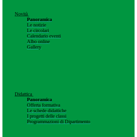
Novità
Panoramica
Le notizie
Le circolari
Calendario eventi
Albo online
Gallery
Didattica
Panoramica
Offerta formativa
Le schede didattiche
I progetti delle classi
Programmazioni di Dipartimento