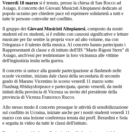
Venerdì 18 marzo
si è tenuto, presso la chiesa di San Rocco ad
Asiago, il concerto dei Giovani Musicisti Altopianesi dedicato al
popolo ucraino per chiedere pace ed esprimere solidarietà a tutti e
tutte le persone coinvolte nel conflitto.
Il gruppo dei
Giovani Musicisti Altopianesi
, composto da nostri
studenti ed ex studenti, si è esibito con canzoni significative e letture
musicate per far sentire la propria voce ad alto volume, ma con
l'eleganza e il talento della musica. Al concerto hanno partecipato i
Rappresentanti di classe e di istituto dell'IIS "Mario Rigoni Stern" di
Asiago, anch'essi per testimoniare la loro vicinanza alle vittime
dell'ingiustizia insita nella guerra.
Il concerto si unisce alla grande partecipazione ai flashmob nelle
scuole vicentine, iniziata dale classi della secondaria di secondo
grado di Marano Vicentino lo scorso venerdì 11 marzo sotto
l'hashtag #fridaysforpeace e partecipata, questo venerdì, da molti
istituti della provincia di Vicenza su invito del presidente della
provincia di Vicenza Francesco Rucco.
Allo stesso modo il concerto prosegue le attività di sensibilizzazione
sul conflitto in Ucraina, iniziate anche per i nostri studenti venerdì 11
marzo con una lezione conferenza tenuta dai proff. Berardini e Sola
e seguita in video da tutte le classi dell'istituto.