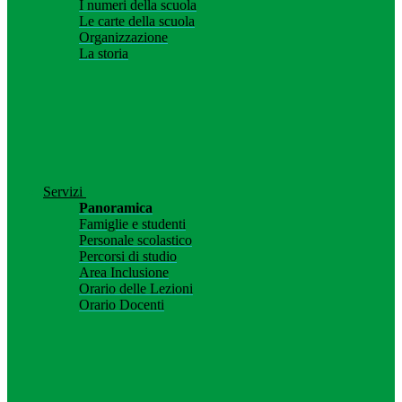
I numeri della scuola
Le carte della scuola
Organizzazione
La storia
Servizi
Panoramica
Famiglie e studenti
Personale scolastico
Percorsi di studio
Area Inclusione
Orario delle Lezioni
Orario Docenti