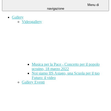
Menu di
navigazione
Gallery
Videogallery
Musica per la Pace - Concerto per il popolo
ucraino, 18 marzo 2022
Noi siamo IIS Asiago, una Scuola per il tuo
Futuro: il video
Gallery Eventi