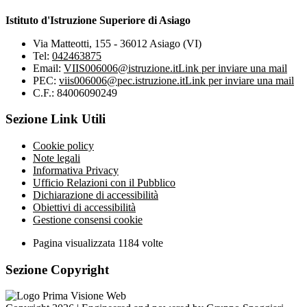
Istituto d'Istruzione Superiore di Asiago
Via Matteotti, 155 - 36012 Asiago (VI)
Tel:
042463875
Email:
VIIS006006@istruzione.it
Link per inviare una mail
PEC:
viis006006@pec.istruzione.it
Link per inviare una mail
C.F.: 84006090249
Sezione Link Utili
Cookie policy
Note legali
Informativa Privacy
Ufficio Relazioni con il Pubblico
Dichiarazione di accessibilità
Obiettivi di accessibilità
Gestione consensi cookie
Pagina visualizzata
1184
volte
Sezione Copyright