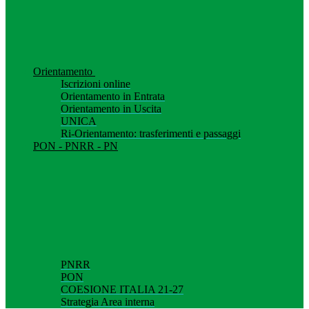
Orientamento
Iscrizioni online
Orientamento in Entrata
Orientamento in Uscita
UNICA
Ri-Orientamento: trasferimenti e passaggi
PON - PNRR - PN
PNRR
PON
COESIONE ITALIA 21-27
Strategia Area interna