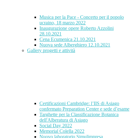
Musica per la Pace - Concerto per il popolo
ucraino, 18 marzo 2022
Inaugurazione opere Roberto Azzolini
28.10.2021
Cena Ecumenica 21.10.2021
Nuova sede Alberghiero 12.10.2021
Gallery progetti e attività
Certificazioni Cambridge: l’IIS di Asiago
confermato Preparation Center e sede d’esame
Targhette per la Classificazione Botanica
dell'Alberatura di Asiago
Social Day 2022
Memorial Colella 2022
Nuovo laboratorio Simulimpresa