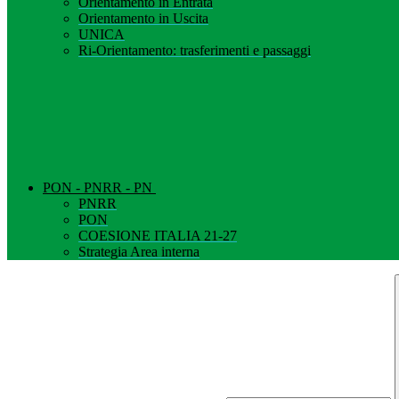
Orientamento in Entrata
Orientamento in Uscita
UNICA
Ri-Orientamento: trasferimenti e passaggi
PON - PNRR - PN
PNRR
PON
COESIONE ITALIA 21-27
Strategia Area interna