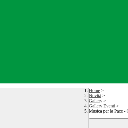
Home
>
Novità
>
Gallery
>
Gallery Eventi
>
Musica per la Pace - 