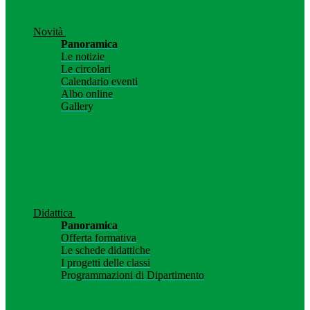
Novità
Panoramica
Le notizie
Le circolari
Calendario eventi
Albo online
Gallery
Didattica
Panoramica
Offerta formativa
Le schede didattiche
I progetti delle classi
Programmazioni di Dipartimento