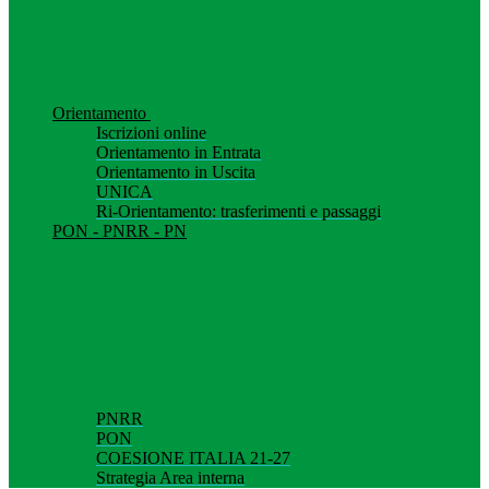
Orientamento
Iscrizioni online
Orientamento in Entrata
Orientamento in Uscita
UNICA
Ri-Orientamento: trasferimenti e passaggi
PON - PNRR - PN
PNRR
PON
COESIONE ITALIA 21-27
Strategia Area interna