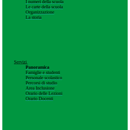
I numeri della scuola
Le carte della scuola
Organizzazione
La storia
Servizi
Panoramica
Famiglie e studenti
Personale scolastico
Percorsi di studio
Area Inclusione
Orario delle Lezioni
Orario Docenti