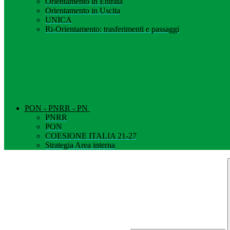
Orientamento in Entrata
Orientamento in Uscita
UNICA
Ri-Orientamento: trasferimenti e passaggi
PON - PNRR - PN
PNRR
PON
COESIONE ITALIA 21-27
Strategia Area interna