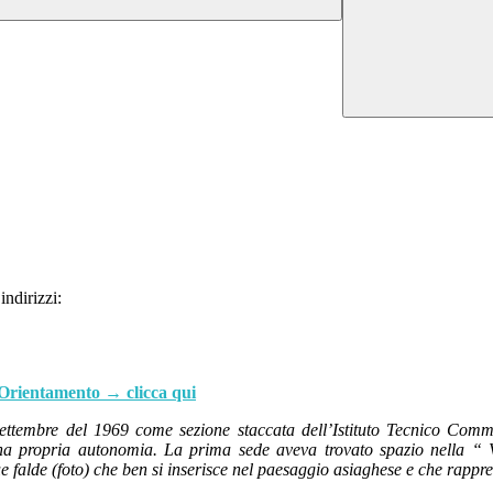
indirizzi:
'Orientamento → clicca qui
settembre del 1969 come sezione staccata dell’Istituto Tecnico Comm
una propria autonomia.
La prima sede aveva trovato spazio nella “ V
 due falde (foto) che ben si inserisce nel paesaggio asiaghese e che rappr