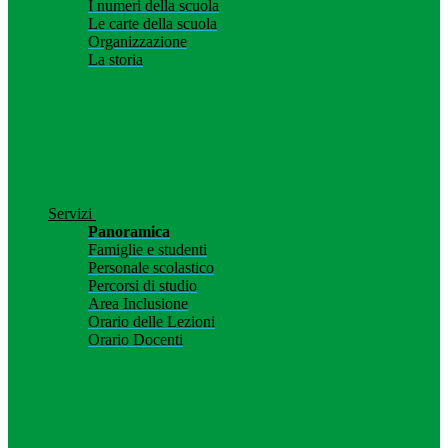
I numeri della scuola
Le carte della scuola
Organizzazione
La storia
Servizi
Panoramica
Famiglie e studenti
Personale scolastico
Percorsi di studio
Area Inclusione
Orario delle Lezioni
Orario Docenti