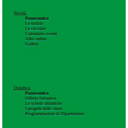
Novità
Panoramica
Le notizie
Le circolari
Calendario eventi
Albo online
Gallery
Didattica
Panoramica
Offerta formativa
Le schede didattiche
I progetti delle classi
Programmazioni di Dipartimento