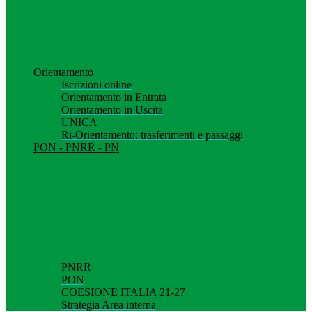
Orientamento
Iscrizioni online
Orientamento in Entrata
Orientamento in Uscita
UNICA
Ri-Orientamento: trasferimenti e passaggi
PON - PNRR - PN
PNRR
PON
COESIONE ITALIA 21-27
Strategia Area interna