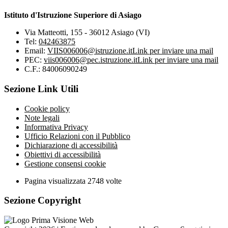
Istituto d'Istruzione Superiore di Asiago
Via Matteotti, 155 - 36012 Asiago (VI)
Tel:
042463875
Email:
VIIS006006@istruzione.it
Link per inviare una mail
PEC:
viis006006@pec.istruzione.it
Link per inviare una mail
C.F.: 84006090249
Sezione Link Utili
Cookie policy
Note legali
Informativa Privacy
Ufficio Relazioni con il Pubblico
Dichiarazione di accessibilità
Obiettivi di accessibilità
Gestione consensi cookie
Pagina visualizzata
2748
volte
Sezione Copyright