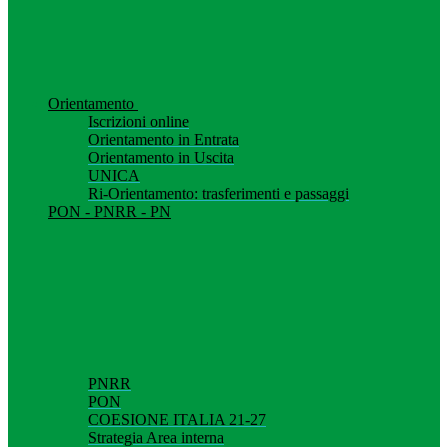
Orientamento
Iscrizioni online
Orientamento in Entrata
Orientamento in Uscita
UNICA
Ri-Orientamento: trasferimenti e passaggi
PON - PNRR - PN
PNRR
PON
COESIONE ITALIA 21-27
Strategia Area interna