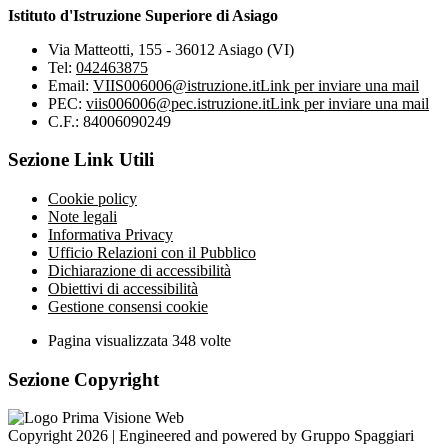
Istituto d'Istruzione Superiore di Asiago
Via Matteotti, 155 - 36012 Asiago (VI)
Tel:
042463875
Email:
VIIS006006@istruzione.it
Link per inviare una mail
PEC:
viis006006@pec.istruzione.it
Link per inviare una mail
C.F.: 84006090249
Sezione Link Utili
Cookie policy
Note legali
Informativa Privacy
Ufficio Relazioni con il Pubblico
Dichiarazione di accessibilità
Obiettivi di accessibilità
Gestione consensi cookie
Pagina visualizzata
348
volte
Sezione Copyright
Copyright 2026 | Engineered and powered by Gruppo Spaggiari