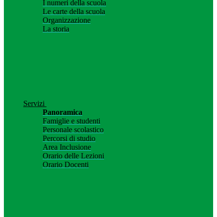
I numeri della scuola
Le carte della scuola
Organizzazione
La storia
Servizi
Panoramica
Famiglie e studenti
Personale scolastico
Percorsi di studio
Area Inclusione
Orario delle Lezioni
Orario Docenti