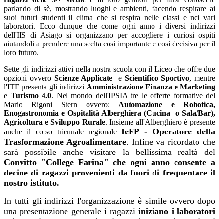
parlando di sè, mostrando luoghi e ambienti, facendo respirare ai
suoi futuri studenti il clima che si respira nelle classi e nei vari
laboratori. Ecco dunque che come ogni anno i diversi indirizzi
dell'IIS di Asiago si organizzano per accogliere i curiosi ospiti
aiutandoli a prendere una scelta così importante e così decisiva per il
loro futuro.
Sette gli indirizzi attivi nella nostra scuola con il Liceo che offre due
opzioni ovvero
Scienze Applicate
e
Scientifico Sportivo
, mentre
l'ITE presenta gli indirizzi
Amministrazione Finanza e Marketing
e
Turismo 4.0
. Nel mondo dell'IPSIA tre le offerte formative del
Mario Rigoni Stern ovvero:
Automazione e Robotica,
Enogastronomia e Ospitalità Alberghiera (Cucina o Sala/Bar),
Agricoltura e Sviluppo Rurale
. Insieme all'Alberghiero è presente
IeFP - Operatore della
anche il corso triennale regionale
Trasformazione Agroalimentare
.
Infine va ricordato che
sarà possibile anche visitare la bellissima realtà del
Convitto "College Farina" che ogni anno consente a
decine di ragazzi provenienti da fuori di frequentare il
nostro istituto.
In tutti gli indirizzi l'organizzazione è simile ovvero dopo
una presentazione generale i ragazzi
iniziano i laboratori