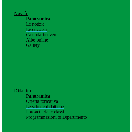
Novità
Panoramica
Le notizie
Le circolari
Calendario eventi
Albo online
Gallery
Didattica
Panoramica
Offerta formativa
Le schede didattiche
I progetti delle classi
Programmazioni di Dipartimento