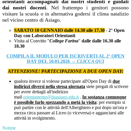
orientanti accompagnati dai nostri studenti e guidati
dai nostri docenti
. Nel frattempo i genitori possono
visitare la scuola o in alternativa godersi il clima natalizio
nel vicino centro di Asiago.
SABATO 10 GENNAIO
dalle 14.30 alle 17.30
-
2° Open
Day con Laboratori Orientanti
Visita al Convitto "
College Farina
"
dalle dalle 16.30 alle
18.30
COMPILA IL MODULO PER ISCRIVERTI AL 2° OPEN
DAY DEL 10.01.2026 →
CLICCA QUI
ATTENZIONE! PARTECIPAZIONE A DUE OPEN DAY:
qualora invece si volesse partecipare all'Open Day di
due
indirizzi diversi nella stessa giornata
siete pregati di scrivere
per avere dettagli all'indirizzo
mail
orientamento@iisasiago.edu.it
.
In sostanza comunque
è possibile farlo spezzando a metà la visita
: per esempio si
può partire con le attività dell'Alberghiero e poi dopo un'ora e
mezza circa passare al Liceo (o viceversa) e agganciarsi alle
attività in svolgimento.
Notizie