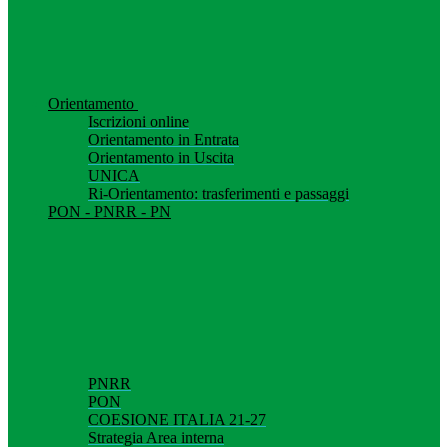
Orientamento
Iscrizioni online
Orientamento in Entrata
Orientamento in Uscita
UNICA
Ri-Orientamento: trasferimenti e passaggi
PON - PNRR - PN
PNRR
PON
COESIONE ITALIA 21-27
Strategia Area interna