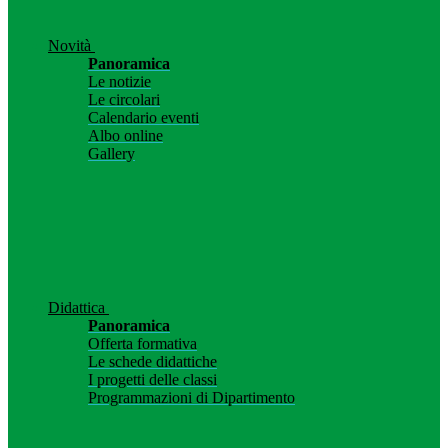
Novità
Panoramica
Le notizie
Le circolari
Calendario eventi
Albo online
Gallery
Didattica
Panoramica
Offerta formativa
Le schede didattiche
I progetti delle classi
Programmazioni di Dipartimento