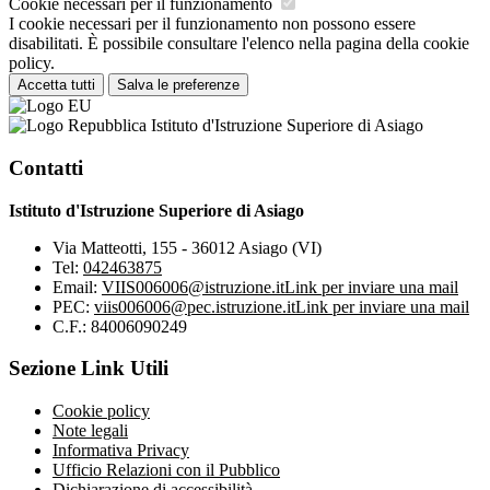
Cookie necessari per il funzionamento
I cookie necessari per il funzionamento non possono essere
disabilitati. È possibile consultare l'elenco nella pagina della cookie
policy.
Accetta tutti
Salva le preferenze
Istituto d'Istruzione Superiore di Asiago
Contatti
Istituto d'Istruzione Superiore di Asiago
Via Matteotti, 155 - 36012 Asiago (VI)
Tel:
042463875
Email:
VIIS006006@istruzione.it
Link per inviare una mail
PEC:
viis006006@pec.istruzione.it
Link per inviare una mail
C.F.: 84006090249
Sezione Link Utili
Cookie policy
Note legali
Informativa Privacy
Ufficio Relazioni con il Pubblico
Dichiarazione di accessibilità