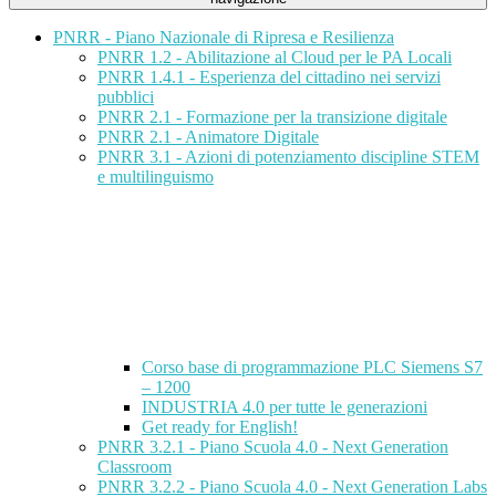
PNRR - Piano Nazionale di Ripresa e Resilienza
PNRR 1.2 - Abilitazione al Cloud per le PA Locali
PNRR 1.4.1 - Esperienza del cittadino nei servizi
pubblici
PNRR 2.1 - Formazione per la transizione digitale
PNRR 2.1 - Animatore Digitale
PNRR 3.1 - Azioni di potenziamento discipline STEM
e multilinguismo
Corso base di programmazione PLC Siemens S7
– 1200
INDUSTRIA 4.0 per tutte le generazioni
Get ready for English!
PNRR 3.2.1 - Piano Scuola 4.0 - Next Generation
Classroom
PNRR 3.2.2 - Piano Scuola 4.0 - Next Generation Labs