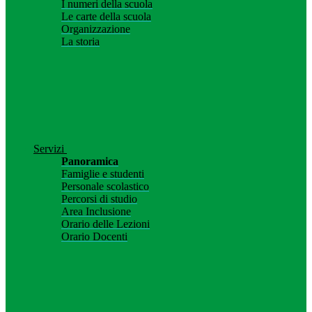
I numeri della scuola
Le carte della scuola
Organizzazione
La storia
Servizi
Panoramica
Famiglie e studenti
Personale scolastico
Percorsi di studio
Area Inclusione
Orario delle Lezioni
Orario Docenti