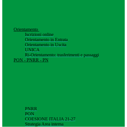
Orientamento
Iscrizioni online
Orientamento in Entrata
Orientamento in Uscita
UNICA
Ri-Orientamento: trasferimenti e passaggi
PON - PNRR - PN
PNRR
PON
COESIONE ITALIA 21-27
Strategia Area interna