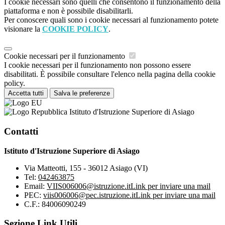
I cookie necessari sono quelli che consentono il funzionamento della
piattaforma e non è possibile disabilitarli.
Per conoscere quali sono i cookie necessari al funzionamento potete
visionare la
COOKIE POLICY
.
Cookie necessari per il funzionamento
I cookie necessari per il funzionamento non possono essere
disabilitati. È possibile consultare l'elenco nella pagina della cookie
policy.
Accetta tutti
Salva le preferenze
Istituto d'Istruzione Superiore di Asiago
Contatti
Istituto d'Istruzione Superiore di Asiago
Via Matteotti, 155 - 36012 Asiago (VI)
Tel:
042463875
Email:
VIIS006006@istruzione.it
Link per inviare una mail
PEC:
viis006006@pec.istruzione.it
Link per inviare una mail
C.F.: 84006090249
Sezione Link Utili