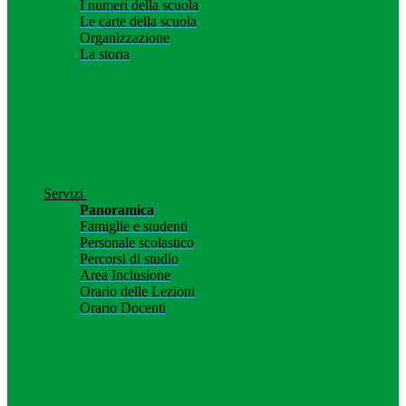
I numeri della scuola
Le carte della scuola
Organizzazione
La storia
Servizi
Panoramica
Famiglie e studenti
Personale scolastico
Percorsi di studio
Area Inclusione
Orario delle Lezioni
Orario Docenti