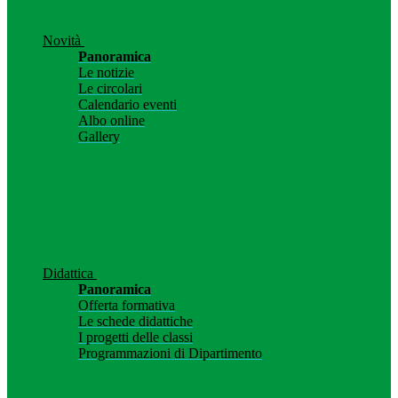
Novità
Panoramica
Le notizie
Le circolari
Calendario eventi
Albo online
Gallery
Didattica
Panoramica
Offerta formativa
Le schede didattiche
I progetti delle classi
Programmazioni di Dipartimento