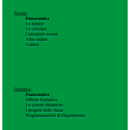
Novità
Panoramica
Le notizie
Le circolari
Calendario eventi
Albo online
Gallery
Didattica
Panoramica
Offerta formativa
Le schede didattiche
I progetti delle classi
Programmazioni di Dipartimento