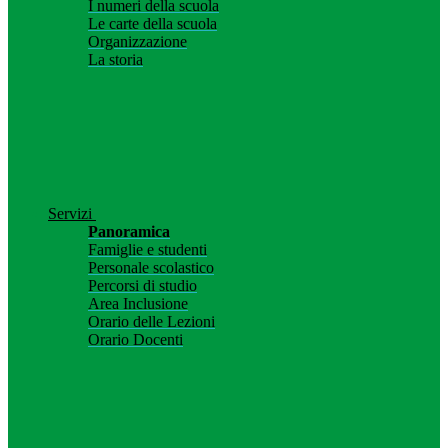
I numeri della scuola
Le carte della scuola
Organizzazione
La storia
Servizi
Panoramica
Famiglie e studenti
Personale scolastico
Percorsi di studio
Area Inclusione
Orario delle Lezioni
Orario Docenti