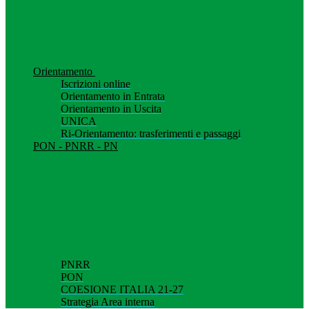
Orientamento
Iscrizioni online
Orientamento in Entrata
Orientamento in Uscita
UNICA
Ri-Orientamento: trasferimenti e passaggi
PON - PNRR - PN
PNRR
PON
COESIONE ITALIA 21-27
Strategia Area interna