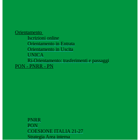
Orientamento
Iscrizioni online
Orientamento in Entrata
Orientamento in Uscita
UNICA
Ri-Orientamento: trasferimenti e passaggi
PON - PNRR - PN
PNRR
PON
COESIONE ITALIA 21-27
Strategia Area interna