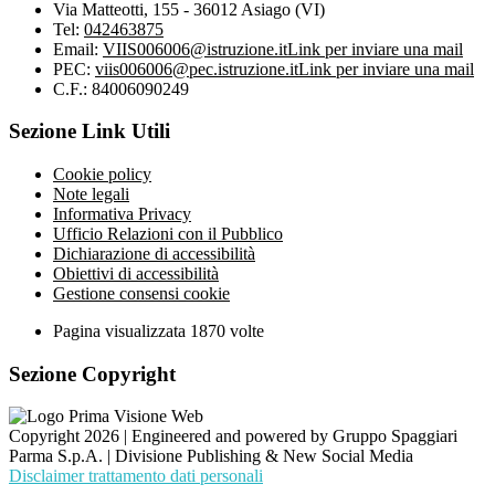
Via Matteotti, 155 - 36012 Asiago (VI)
Tel:
042463875
Email:
VIIS006006@istruzione.it
Link per inviare una mail
PEC:
viis006006@pec.istruzione.it
Link per inviare una mail
C.F.: 84006090249
Sezione Link Utili
Cookie policy
Note legali
Informativa Privacy
Ufficio Relazioni con il Pubblico
Dichiarazione di accessibilità
Obiettivi di accessibilità
Gestione consensi cookie
Pagina visualizzata
1870
volte
Sezione Copyright
Copyright 2026 | Engineered and powered by Gruppo Spaggiari
Parma S.p.A. | Divisione Publishing & New Social Media
Disclaimer trattamento dati personali