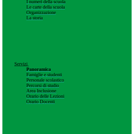
I numeri della scuola
Le carte della scuola
Organizzazione
La storia
Servizi
Panoramica
Famiglie e studenti
Personale scolastico
Percorsi di studio
Area Inclusione
Orario delle Lezioni
Orario Docenti