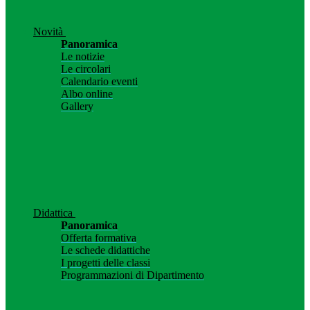
Novità
Panoramica
Le notizie
Le circolari
Calendario eventi
Albo online
Gallery
Didattica
Panoramica
Offerta formativa
Le schede didattiche
I progetti delle classi
Programmazioni di Dipartimento