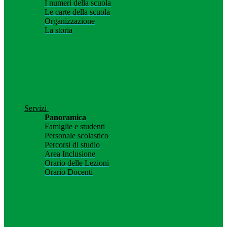
I numeri della scuola
Le carte della scuola
Organizzazione
La storia
Servizi
Panoramica
Famiglie e studenti
Personale scolastico
Percorsi di studio
Area Inclusione
Orario delle Lezioni
Orario Docenti