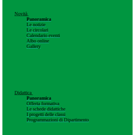
Novità
Panoramica
Le notizie
Le circolari
Calendario eventi
Albo online
Gallery
Didattica
Panoramica
Offerta formativa
Le schede didattiche
I progetti delle classi
Programmazioni di Dipartimento