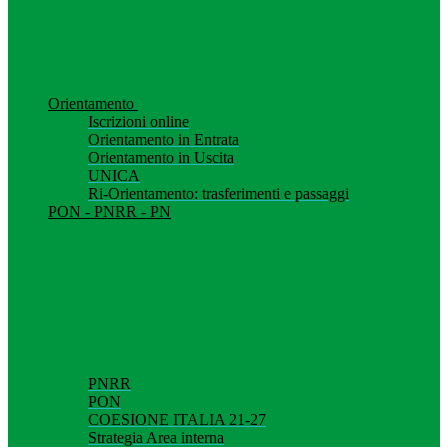
Orientamento
Iscrizioni online
Orientamento in Entrata
Orientamento in Uscita
UNICA
Ri-Orientamento: trasferimenti e passaggi
PON - PNRR - PN
PNRR
PON
COESIONE ITALIA 21-27
Strategia Area interna