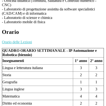
- Officina didattica (Tornitura, Saldatura e Controllo numerico -
CNC)
- Laboratorio di progettazione assistita da software specialistici
(CAD/CAM) e di informatica
- Laboratorio di scienze e chimica
- Laboratorio mobile di fisica
Orario
Orario delle Lezioni
QUADRO ORARIO SETTIMANALE - IP Automazione e
Robotica (biennio)
Insegnamenti
1° anno
2° anno
Lingua e letteratura italiana
3
3
Storia
2
2
Geografia
1
1
Lingua inglese
3
3
Matematica
4
4
Diritto ed economia
2
2