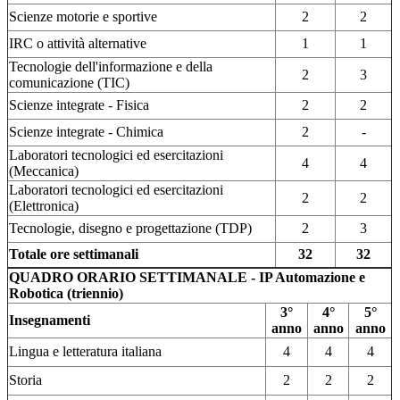
Scienze motorie e sportive
2
2
IRC o attività alternative
1
1
Tecnologie dell'informazione e della
2
3
comunicazione (TIC)
Scienze integrate - Fisica
2
2
Scienze integrate - Chimica
2
-
Laboratori tecnologici ed esercitazioni
4
4
(Meccanica)
Laboratori tecnologici ed esercitazioni
2
2
(Elettronica)
Tecnologie, disegno e progettazione (TDP)
2
3
Totale ore settimanali
32
32
QUADRO ORARIO SETTIMANALE - IP Automazione e
Robotica (triennio)
3°
4°
5°
Insegnamenti
anno
anno
anno
Lingua e letteratura italiana
4
4
4
Storia
2
2
2