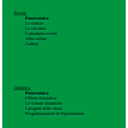
Novità
Panoramica
Le notizie
Le circolari
Calendario eventi
Albo online
Gallery
Didattica
Panoramica
Offerta formativa
Le schede didattiche
I progetti delle classi
Programmazioni di Dipartimento