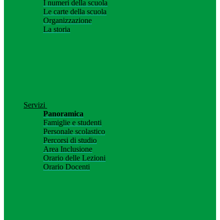
I numeri della scuola
Le carte della scuola
Organizzazione
La storia
Servizi
Panoramica
Famiglie e studenti
Personale scolastico
Percorsi di studio
Area Inclusione
Orario delle Lezioni
Orario Docenti