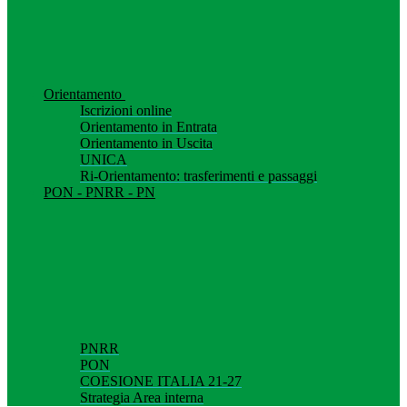
Orientamento
Iscrizioni online
Orientamento in Entrata
Orientamento in Uscita
UNICA
Ri-Orientamento: trasferimenti e passaggi
PON - PNRR - PN
PNRR
PON
COESIONE ITALIA 21-27
Strategia Area interna