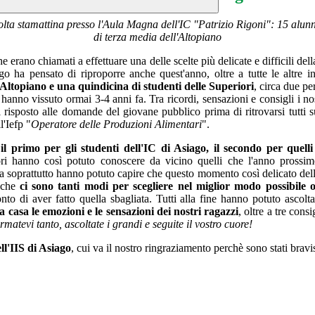
olta stamattina presso l'Aula Magna dell'IC "Patrizio Rigoni": 15 alunni 
di terza media dell'Altopiano
 erano chiamati a effettuare una delle scelte più delicate e difficili del
o ha pensato di riproporre anche quest'anno, oltre a tutte le altre in
 l'Altopiano e una quindicina di studenti delle Superiori
, circa due pe
anno vissuto ormai 3-4 anni fa. Tra ricordi, sensazioni e consigli i no
risposto alle domande del giovane pubblico prima di ritrovarsi tutti 
l'Iefp "
Operatore delle Produzioni Alimentari
".
 il primo per gli studenti dell'IC di Asiago, il secondo per quelli
iori hanno così potuto conoscere da vicino quelli che l'anno prossim
 soprattutto hanno potuto capire che questo momento così delicato della
e che
ci sono tanti modi per scegliere nel miglior modo possibile o
nto di aver fatto quella sbagliata. Tutti alla fine hanno potuto ascolt
a casa le emozioni e le sensazioni dei nostri ragazzi
, oltre a tre cons
rmatevi tanto, ascoltate i grandi e seguite il vostro cuore!
ll'IIS di Asiago
, cui va il nostro ringraziamento perchè sono stati bravi