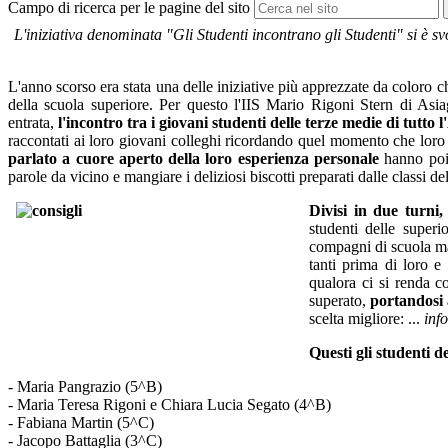
Campo di ricerca per le pagine del sito
L'iniziativa denominata "Gli Studenti incontrano gli Studenti" si è sv
L'anno scorso era stata una delle iniziative più apprezzate da coloro che
della scuola superiore. Per questo l'IIS Mario Rigoni Stern di Asiag
entrata,
l'incontro tra i giovani studenti delle terze medie di tutto
raccontati ai loro giovani colleghi ricordando quel momento che loro h
parlato a cuore aperto della loro esperienza personale
hanno poi 
parole da vicino e mangiare i deliziosi biscotti preparati dalle classi del
Divisi in due turni,
studenti delle super
compagni di scuola ma
tanti prima di loro 
qualora ci si renda co
superato,
portandosi 
scelta migliore: ...
info
Questi gli studenti de
- Maria Pangrazio (5^B)
- Maria Teresa Rigoni e Chiara Lucia Segato (4^B)
- Fabiana Martin (5^C)
- Jacopo Battaglia (3^C)