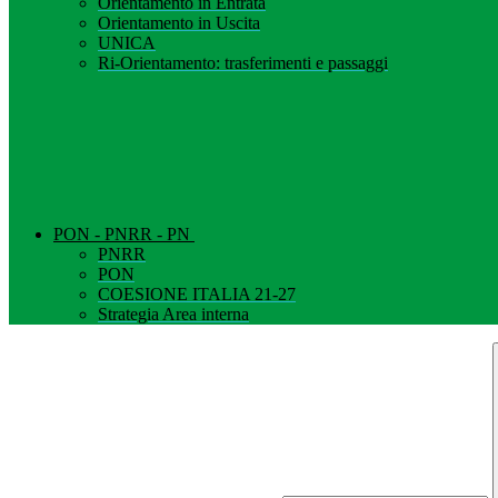
Orientamento in Entrata
Orientamento in Uscita
UNICA
Ri-Orientamento: trasferimenti e passaggi
PON - PNRR - PN
PNRR
PON
COESIONE ITALIA 21-27
Strategia Area interna