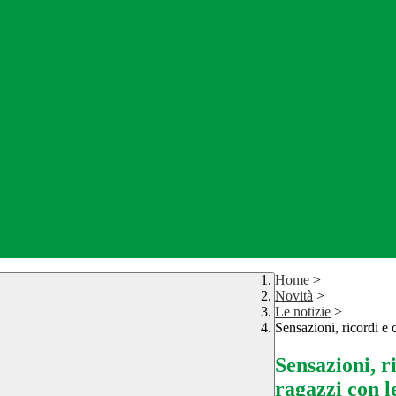
Home
>
Novità
>
Le notizie
>
Sensazioni, ricordi e 
Sensazioni, ri
ragazzi con 